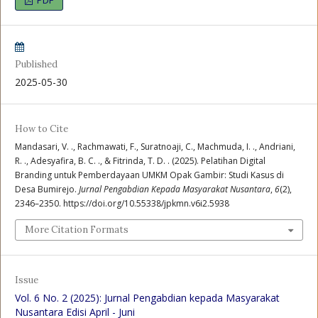
PDF
Published
2025-05-30
How to Cite
Mandasari, V. ., Rachmawati, F., Suratnoaji, C., Machmuda, I. ., Andriani,
R. ., Adesyafira, B. C. ., & Fitrinda, T. D. . (2025). Pelatihan Digital
Branding untuk Pemberdayaan UMKM Opak Gambir: Studi Kasus di
Desa Bumirejo.
Jurnal Pengabdian Kepada Masyarakat Nusantara
,
6
(2),
2346–2350. https://doi.org/10.55338/jpkmn.v6i2.5938
More Citation Formats
Issue
Vol. 6 No. 2 (2025): Jurnal Pengabdian kepada Masyarakat
Nusantara Edisi April - Juni