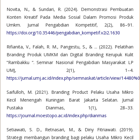
Novita, N., & Sundari, R. (2024). Demonstrasi Pembuatan
Konten Kreatif Pada Media Sosial Dalam Promosi Produk
Umkm. Jurnal Pengabdian Kompetitif, 2(2), 86–91.
https://doi.org/10.35446/pengabdian_kompetif.v2i2.1630
Rifianita, V., Falah, R. M., Pangestu, S., & ... (2022). Pelatihan
Branding Produk UMKM dan Digital Branding Kerupuk Kulit
“Rambakku “. Seminar Nasional Pengabdian Masyarakat LP
UMJ, 2(1), 1–4.
https://jurnal.umj.ac.id/index.php/semnaskat/article/view/14480%
Saifulloh, M. (2021). Branding Product Pelaku Usaha Mikro
Kecil Menengah Kuningan Barat Jakarta Selatan. Jurnal
Pustaka Dianmas, 1(1), 28–33.
https://journal.moestopo.ac.id/index.php/dianmas
Setiawati, S. D., Retnasari, M., & Diny Fitriawati. (2019).
Strategi membangun branding bagi pelaku Usaha Mikro Kecil