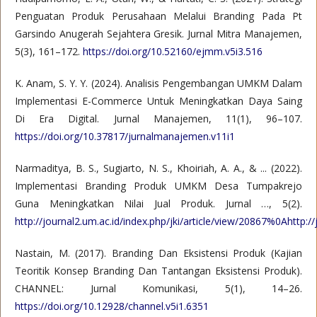
Penguatan Produk Perusahaan Melalui Branding Pada Pt
Garsindo Anugerah Sejahtera Gresik. Jurnal Mitra Manajemen,
5(3), 161–172.
https://doi.org/10.52160/ejmm.v5i3.516
K. Anam, S. Y. Y. (2024). Analisis Pengembangan UMKM Dalam
Implementasi E-Commerce Untuk Meningkatkan Daya Saing
Di Era Digital. Jurnal Manajemen, 11(1), 96–107.
https://doi.org/10.37817/jurnalmanajemen.v11i1
Narmaditya, B. S., Sugiarto, N. S., Khoiriah, A. A., & ... (2022).
Implementasi Branding Produk UMKM Desa Tumpakrejo
Guna Meningkatkan Nilai Jual Produk. Jurnal …, 5(2).
http://journal2.um.ac.id/index.php/jki/article/view/20867%0Ahttp:/
Nastain, M. (2017). Branding Dan Eksistensi Produk (Kajian
Teoritik Konsep Branding Dan Tantangan Eksistensi Produk).
CHANNEL: Jurnal Komunikasi, 5(1), 14–26.
https://doi.org/10.12928/channel.v5i1.6351