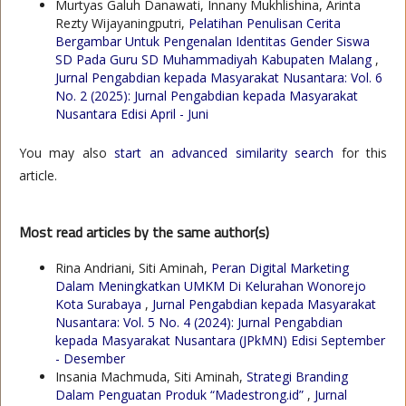
Murtyas Galuh Danawati, Innany Mukhlishina, Arinta
Rezty Wijayaningputri,
Pelatihan Penulisan Cerita
Bergambar Untuk Pengenalan Identitas Gender Siswa
SD Pada Guru SD Muhammadiyah Kabupaten Malang
,
Jurnal Pengabdian kepada Masyarakat Nusantara: Vol. 6
No. 2 (2025): Jurnal Pengabdian kepada Masyarakat
Nusantara Edisi April - Juni
You may also
start an advanced similarity search
for this
article.
Most read articles by the same author(s)
Rina Andriani, Siti Aminah,
Peran Digital Marketing
Dalam Meningkatkan UMKM Di Kelurahan Wonorejo
Kota Surabaya
,
Jurnal Pengabdian kepada Masyarakat
Nusantara: Vol. 5 No. 4 (2024): Jurnal Pengabdian
kepada Masyarakat Nusantara (JPkMN) Edisi September
- Desember
Insania Machmuda, Siti Aminah,
Strategi Branding
Dalam Penguatan Produk “Madestrong.id”
,
Jurnal