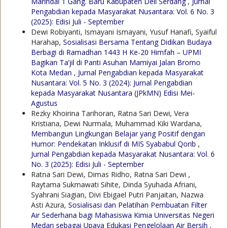
Marindal 1 Gang. Baru Kabupaten Deli Serdang
,
Jurnal
Pengabdian kepada Masyarakat Nusantara: Vol. 6 No. 3
(2025): Edisi Juli - September
Dewi Robiyanti, Ismayani Ismayani, Yusuf Hanafi, Syaiful
Harahap,
Sosialisasi Bersama Tentang Didikan Budaya
Berbagi di Ramadhan 1443 H Ke-20 Himfah – UPMI
Bagikan Ta’jil di Panti Asuhan Mamiyai Jalan Bromo
Kota Medan
,
Jurnal Pengabdian kepada Masyarakat
Nusantara: Vol. 5 No. 3 (2024): Jurnal Pengabdian
kepada Masyarakat Nusantara (JPkMN) Edisi Mei-
Agustus
Rezky Khoirina Tarihoran, Ratna Sari Dewi, Vera
Kristiana, Dewi Nurmala, Muhammad Kiki Wardana,
Membangun Lingkungan Belajar yang Positif dengan
Humor: Pendekatan Inklusif di MIS Syababul Qorib
,
Jurnal Pengabdian kepada Masyarakat Nusantara: Vol. 6
No. 3 (2025): Edisi Juli - September
Ratna Sari Dewi, Dimas Ridho, Ratna Sari Dewi ,
Raytama Sukmawati Sihite, Dinda Syuhada Afriani,
Syahrani Siagian, Divi Ebigael Putri Panjaitan, Nazwa
Asti Azura,
Sosialisasi dan Pelatihan Pembuatan Filter
Air Sederhana bagi Mahasiswa Kimia Universitas Negeri
Medan sebagai Upaya Edukasi Pengelolaan Air Bersih
,