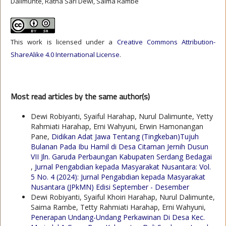
Dalimunte, Ratna Sari Dewi, Saima Rambe
This work is licensed under a
Creative Commons Attribution-
ShareAlike 4.0 International License
.
Most read articles by the same author(s)
Dewi Robiyanti, Syaiful Harahap, Nurul Dalimunte, Yetty
Rahmiati Harahap, Erni Wahyuni, Erwin Hamonangan
Pane,
Didikan Adat Jawa Tentang (Tingkeban)Tujuh
Bulanan Pada Ibu Hamil di Desa Citaman Jernih Dusun
VII Jln. Garuda Perbaungan Kabupaten Serdang Bedagai
,
Jurnal Pengabdian kepada Masyarakat Nusantara: Vol.
5 No. 4 (2024): Jurnal Pengabdian kepada Masyarakat
Nusantara (JPkMN) Edisi September - Desember
Dewi Robiyanti, Syaiful Khoiri Harahap, Nurul Dalimunte,
Saima Rambe, Tetty Rahmiati Harahap, Erni Wahyuni,
Penerapan Undang-Undang Perkawinan Di Desa Kec.