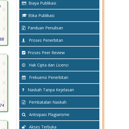
Biaya Publikasi
e
Etika Publikasi
Panduan Penulisan
488
Proses Penerbitan
Proses Peer Review
Hak Cipta dan Licenci
Frekuensi Penerbitan
Naskah Tanpa Kejelasan
Pembatalan Naskah
074
Antisipasi Plagiarisme
Akses Terbuka