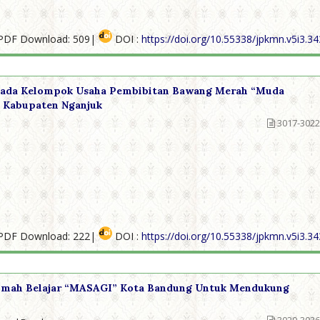
PDF Download: 509|
DOI :
https://doi.org/10.55338/jpkmn.v5i3.3
 Pada Kelompok Usaha Pembibitan Bawang Merah “Muda
 Kabupaten Nganjuk
3017-3022
PDF Download: 222|
DOI :
https://doi.org/10.55338/jpkmn.v5i3.3
Rumah Belajar “MASAGI” Kota Bandung Untuk Mendukung
3029-3036