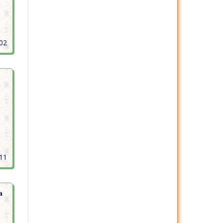
402
411
a