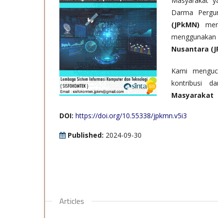
Masyarakat y
Darma Pergur
(JPkMN)
meru
menggunakan 
Nusantara (
Kami menguc
kontribusi 
Masyarakat
DOI:
https://doi.org/10.55338/jpkmn.v5i3
Published:
2024-09-30
Articles