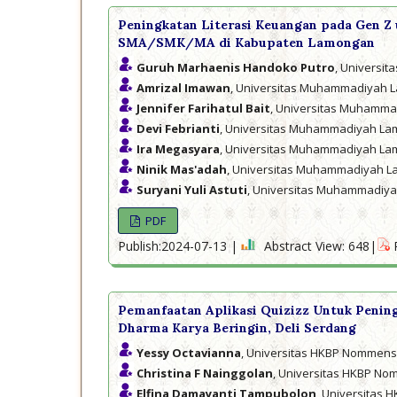
Peningkatan Literasi Keuangan pada Gen Z
SMA/SMK/MA di Kabupaten Lamongan
Guruh Marhaenis Handoko Putro
, Universi
Amrizal Imawan
, Universitas Muhammadiyah
Jennifer Farihatul Bait
, Universitas Muhamm
Devi Febrianti
, Universitas Muhammadiyah L
Ira Megasyara
, Universitas Muhammadiyah L
Ninik Mas'adah
, Universitas Muhammadiyah 
Suryani Yuli Astuti
, Universitas Muhammadiy
PDF
Publish:2024-07-13 |
Abstract View: 648|
Pemanfaatan Aplikasi Quizizz Untuk Pening
Dharma Karya Beringin, Deli Serdang
Yessy Octavianna
, Universitas HKBP Nommen
Christina F Nainggolan
, Universitas HKBP N
Elfina Damayanti Tampubolon
, Universitas