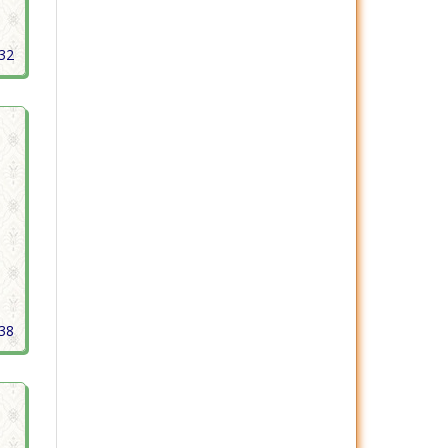
432
438