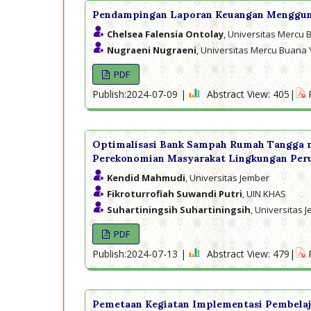
Pendampingan Laporan Keuangan Mengguna
Chelsea Falensia Ontolay
, Universitas Mercu
Nugraeni Nugraeni
, Universitas Mercu Buana
PDF
Publish:2024-07-09 |
Abstract View: 405|
Optimalisasi Bank Sampah Rumah Tangga m
Perekonomian Masyarakat Lingkungan Per
Kendid Mahmudi
, Universitas Jember
Fikroturrofiah Suwandi Putri
, UIN KHAS
Suhartiningsih Suhartiningsih
, Universitas 
PDF
Publish:2024-07-13 |
Abstract View: 479|
Pemetaan Kegiatan Implementasi Pembelaja