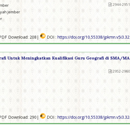
2944-2951
ember
iyah Jember
er
PDF Download: 208|
DOI :
https://doi.org/10.55338/jpkmn.v5i3.3
rafi Untuk Meningkatkan Kualifikasi Guru Geografi di SMA/MA
2952-2960
PDF Download: 290|
DOI :
https://doi.org/10.55338/jpkmn.v5i3.3