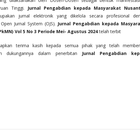
ang dilaksanakan oleh Dosen-Dosen sebagai bentuk manifestasi
uan Tinggi.
Jurnal Pengabdian kepada Masyarakat Nusan
pakan jurnal elektronik yang dikelola secara profesional de
Open Jurnal System (OJS).
Jurnal Pengabdian kepada Masyar
JPkMN)
Vol 5 No 3 Periode Mei- Agustus 2024
telah terbit
apkan terima kasih kepada semua pihak yang telah member
dan dukungannya dalam penerbitan
Jurnal Pengabdian kep