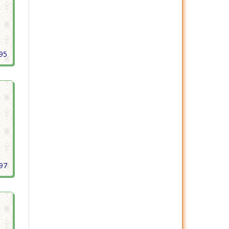
395
397