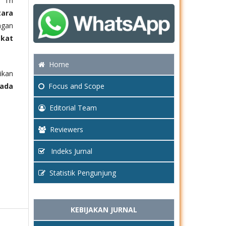
 Tri
tara
ngan
akat
Home
ikan
Focus
and Scope
ada
Editorial Team
Reviewers
Indeks Jurnal
Statistik Pengunjung
KEBIJAKAN JURNAL