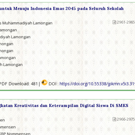
 untuk Menuju Indonesia Emas 2045 pada Seluruh Sekolah
2961-2965
tas Muhammadiyah Lamongan
 Lamongan
adiyah Lamongan
amongan
amongan
Lamongan
ah Lamongan
PDF Download: 481|
DOI :
https://doi.org/10.55338/jpkmn.v5i3.3
katan Kreativitas dan Keterampilan Digital Siswa Di SMKS
2966-2975
sen
ommensen
 HKBP Nommensen