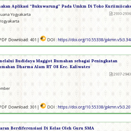
kan Aplikasi “Bukuwarung” Pada Umkm Di Toko Kuriimiicak
2930-2936
 Buana Yogyakarta
 Yogyakarta
PDF Download: 401|
DOI :
https://doi.org/10.55338/jpkmn.v5i3.3
elalui Budidaya Maggot Rumahan sebagai Peningkatan
umahan Dharma Alam RT 08 Kec. Kaliwates
2937-2943
Jember
PDF Download: 301|
DOI :
https://doi.org/10.55338/jpkmn.v5i3.2
ran Berdiferensiasi Di Kelas Oleh Guru SMA