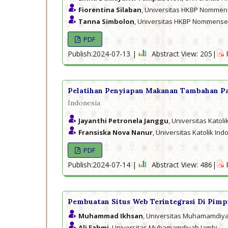
Fiorentina Silaban
, Universitas HKBP Nomme
Tanna Simbolon
, Universitas HKBP Nommens
PDF
Publish:2024-07-13 |
Abstract View: 205|
Pelatihan Penyiapan Makanan Tambahan Pan
Indonesia
Jayanthi Petronela Janggu
, Universitas Katol
Fransiska Nova Nanur
, Universitas Katolik In
PDF
Publish:2024-07-14 |
Abstract View: 486|
Pembuatan Situs Web Terintegrasi Di Pim
Muhammad Ikhsan
, Universitas Muhamamdiya
Ali Fahmi
, Universitas Muhamamdiyah Jambi