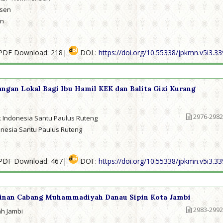
nsen
en
PDF Download: 218|
DOI :
https://doi.org/10.55338/jpkmn.v5i3.3
gan Lokal Bagi Ibu Hamil KEK dan Balita Gizi Kurang
2976-2982
ik Indonesia Santu Paulus Ruteng
donesia Santu Paulus Ruteng
PDF Download: 467|
DOI :
https://doi.org/10.55338/jpkmn.v5i3.3
pinan Cabang Muhammadiyah Danau Sipin Kota Jambi
2983-2992
h Jambi