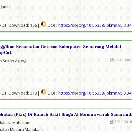
 Jambi
PDF Download: 156|
DOI :
https://doi.org/10.55338/jpkmn.v5i3.3
nggihan Kecamatan Getasan Kabupaten Semarang Melalui
apCut
2993-3001
am Sultan Agung
PDF Download: 313|
DOI :
https://doi.org/10.55338/jpkmn.v5i3.3
ehatan (Pkrs) Di Rumah Sakit Siaga Al Mumawwarah Samarind
3011-3016
 Mutiara Mahakam
sehatan Mutiara Mahakam