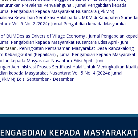
Menurunkan Prevalensi Penyalahguna
,
Jurnal Pengabdian kepada
: Jurnal Pengabdian kepada Masyarakat Nusantara (JPkMN)
ialisasi Kewajiban Sertifikasi Halal pada UMKM di Kabupaten Sumed
ara: Vol. 5 No. 2 (2024): Jurnal Pengabdian kepada Masyarakat
 of BUMDes as Drivers of Village Economy
,
Jurnal Pengabdian kepa
Jurnal Pengabdian kepada Masyarakat Nusantara Edisi April - Juni
anitasari,
Peningkatan Pemahaman Masyarakat Desa Rancakalong
m Kebangkrutan (Kepailitan)
,
Jurnal Pengabdian kepada Masyarakat
bdian kepada Masyarakat Nusantara Edisi April - Juni
gan Administrasi Proses Sertifikasi Halal Untuk Meningkatkan Kualit
dian kepada Masyarakat Nusantara: Vol. 5 No. 4 (2024): Jurnal
(JPkMN) Edisi September - Desember
PENGABDIAN KEPADA MASYARAKA