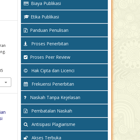
Biaya Publikasi
Etika Publikasi
Panduan Penulisan
Proses Penerbitan
ran
ng.
Proses Peer Review
Hak Cipta dan Licenci
35
Frekuensi Penerbitan
Naskah Tanpa Kejelasan
Pembatalan Naskah
ian
si
Antisipasi Plagiarisme
Akses Terbuka