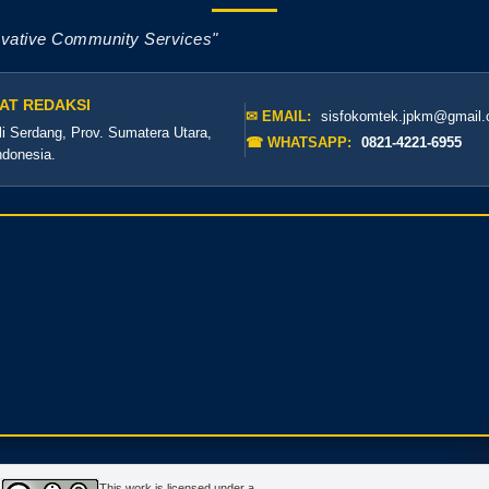
ovative Community Services"
AT REDAKSI
✉ EMAIL:
sisfokomtek.jpkm@gmail
li Serdang, Prov. Sumatera Utara,
☎ WHATSAPP:
0821-4221-6955
ndonesia.
This work is licensed under a