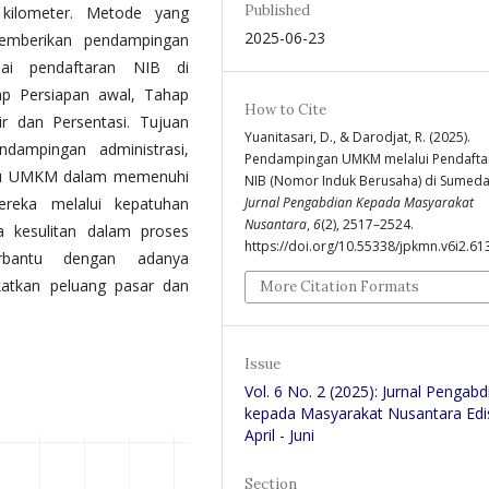
Published
kilometer. Metode yang
2025-06-23
emberikan pendampingan
ai pendaftaran NIB di
p Persiapan awal, Tahap
How to Cite
r dan Persentasi. Tujuan
Yuanitasari, D., & Darodjat, R. (2025).
dampingan administrasi,
Pendampingan UMKM melalui Pendafta
ku UMKM dalam memenuhi
NIB (Nomor Induk Berusaha) di Sumeda
Jurnal Pengabdian Kepada Masyarakat
reka melalui kepatuhan
Nusantara
,
6
(2), 2517–2524.
 kesulitan dalam proses
https://doi.org/10.55338/jpkmn.v6i2.61
erbantu dengan adanya
katkan peluang pasar dan
More Citation Formats
Issue
Vol. 6 No. 2 (2025): Jurnal Pengabd
kepada Masyarakat Nusantara Edi
April - Juni
Section