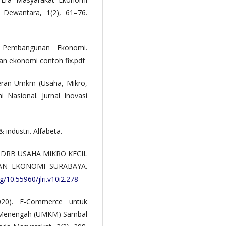
 Dewantara, 1(2), 61–76.
Pembangunan Ekonomi.
 ekonomi contoh fix.pdf
 Peran Umkm (Usaha, Mikro,
Nasional. Jurnal Inovasi
 industri. Alfabeta.
 PDRB USAHA MIKRO KECIL
N EKONOMI SURABAYA.
rg/10.55960/jlri.v10i2.278
2020). E-Commerce untuk
n Menengah (UMKM) Sambal