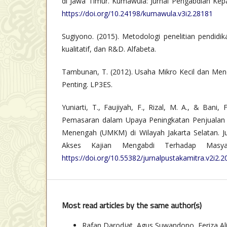
di Jawa Timur. Kumawula: Jurnal Pengabdian Kepa
https://doi.org/10.24198/kumawula.v3i2.28181
Sugiyono. (2015). Metodologi penelitian pendidik
kualitatif, dan R&D. Alfabeta.
Tambunan, T. (2012). Usaha Mikro Kecil dan Mene
Penting. LP3ES.
Yuniarti, T., Faujiyah, F., Rizal, M. A., & Bani, F
Pemasaran dalam Upaya Peningkatan Penjualan 
Menengah (UMKM) di Wilayah Jakarta Selatan. Ju
Akses Kajian Mengabdi Terhadap Masyar
https://doi.org/10.55382/jurnalpustakamitra.v2i2.2
Most read articles by the same author(s)
Rafan Darodjat, Agus Suwandono, Feriza A