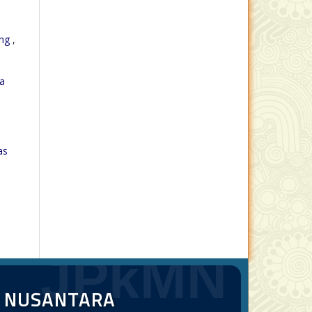
ang
,
da
as
JPkMN
T NUSANTARA