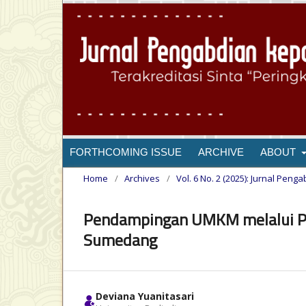
FORTHCOMING ISSUE
ARCHIVE
ABOUT
Home
/
Archives
/
Vol. 6 No. 2 (2025): Jurnal Pen
Pendampingan UMKM melalui Pe
Sumedang
Deviana Yuanitasari