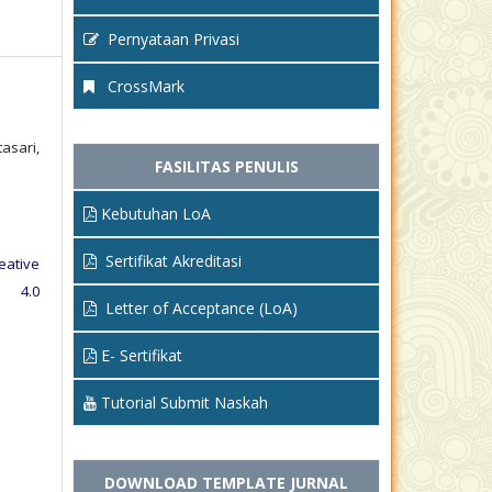
Pernyataan Privasi
CrossMark
asari,
FASILITAS PENULIS
Kebutuhan LoA
Sertifikat Akreditasi
eative
e 4.0
Letter of Acceptance (LoA)
E- Sertifikat
Tutorial Submit Naskah
DOWNLOAD TEMPLATE JURNAL