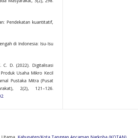
da Masyarakat, 3(2), 298.
an: Pendekatan kuantitatif,
ngah di Indonesia: Isu-Isu
. C. D. (2022). Digitalisasi
Produk Usaha Mikro Kecil
rnal Pustaka Mitra (Pusat
akat), 2(2), 121–126.
02
li Utama,
Kabupaten/Kota Tanggap Ancaman Narkoba (KOTAN)