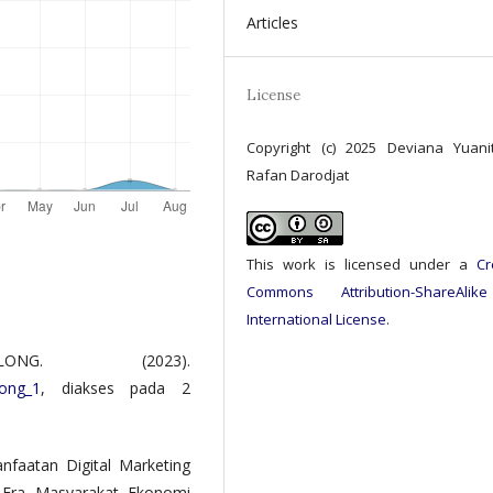
Articles
License
Copyright (c) 2025 Deviana Yuanit
Rafan Darodjat
This work is licensed under a
Cr
Commons Attribution-ShareAlik
International License
.
ONG. (2023).
long_1
, diakses pada 2
anfaatan Digital Marketing
 Era Masyarakat Ekonomi