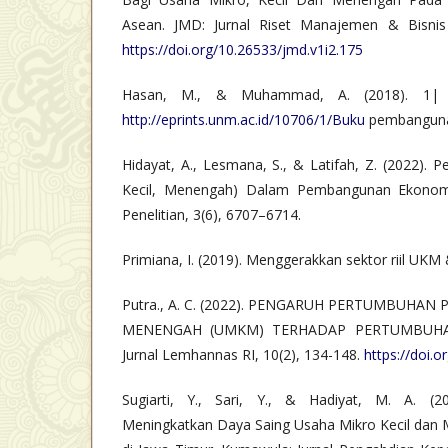
Asean. JMD: Jurnal Riset Manajemen & Bisnis
https://doi.org/10.26533/jmd.v1i2.175
Hasan, M., & Muhammad, A. (2018). 1| 
http://eprints.unm.ac.id/10706/1/Buku
pembangunan
Hidayat, A., Lesmana, S., & Latifah, Z. (2022).
Kecil, Menengah) Dalam Pembangunan Ekonomi 
Penelitian, 3(6), 6707–6714.
Primiana, I. (2019). Menggerakkan sektor riil UKM &
Putra., A. C. (2022). PENGARUH PERTUMBUHAN
MENENGAH (UMKM) TERHADAP PERTUMBUHA
Jurnal Lemhannas RI, 10(2), 134-148.
https://doi.o
Sugiarti, Y., Sari, Y., & Hadiyat, M. A. (
Meningkatkan Daya Saing Usaha Mikro Kecil da