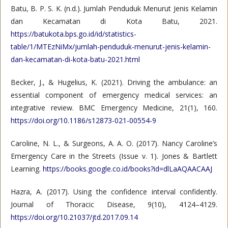
Batu, B. P. S. K. (n.d.). Jumlah Penduduk Menurut Jenis Kelamin
dan Kecamatan di Kota Batu, 2021.
https://batukota.bps.go.id/id/statistics-
table/1/MTEzNiMx/jumlah-penduduk-menurut-jenis-kelamin-
dan-kecamatan-di-kota-batu-2021.html
Becker, J., & Hugelius, K. (2021). Driving the ambulance: an
essential component of emergency medical services: an
integrative review. BMC Emergency Medicine, 21(1), 160.
https://doi.org/10.1186/s12873-021-00554-9
Caroline, N. L., & Surgeons, A. A. O. (2017). Nancy Caroline’s
Emergency Care in the Streets (Issue v. 1). Jones & Bartlett
Learning.
https://books.google.co.id/books?id=dlLaAQAACAAJ
Hazra, A. (2017). Using the confidence interval confidently.
Journal of Thoracic Disease, 9(10), 4124–4129.
https://doi.org/10.21037/jtd.2017.09.14