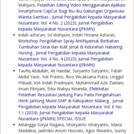
Wahyuni,
Pelatihan Editing Video Menggunakan Aplikasi
Smartphone CapCut Bagi Ibu-Ibu Gabungan Organisasi
Wanita Sambas
,
Jurnal Pengabdian kepada Masyarakat
Nusantara: Vol. 4 No. 2 (2023): Jurnal Pengabdian
kepada Masyarakat Nusantara (JPkMN)
indah azha'ari, Sri Wahyuni, Indah Fitriana Azha’ari,
Workshop Pengolahan Spray AntiNyamuk Berbahan
Tumbuhan Serai dan Kulit Jeruk di Kelurahan Habaring
Hurung
,
Jurnal Pengabdian kepada Masyarakat
Nusantara: Vol. 4 No. 4 (2023): Jurnal Pengabdian
kepada Masyarakat Nusantara (JPkMN)
Taufiq Abdullah, Ali Haedar, Suryanto Suryanto, Fatah
Abdul Yasir, Yuli Prastio, Rico Wicaksana Putra, Unggul
Pribadi, IGA Indah Pradnyani, Muhammad Azis Zaelani,
Insan Fitriyani, Erka Wahyu Kinanda,
Efektivitas
Pelatihan Resusitasi Jantung Paru Pada Pengetahuan
Henti Jantung Murid SMP di Kabupaten Malang
,
Jurnal
Pengabdian kepada Masyarakat Nusantara: Vol. 6 No.
1.1 (2024): Jurnal Pengabdian kepada Masyarakat
Nusantara (JPkMN) SPECIAL ISSUE
Airlangga Surya Nagara, Isharyanto Isharyanto, Maria
Madalina, Jadmiko Anom Husodo, Agus Riwanto, Sunny