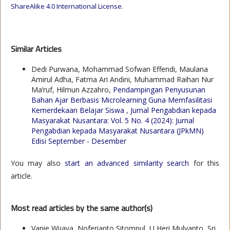
ShareAlike 4.0 International License
.
Similar Articles
Dedi Purwana, Mohammad Sofwan Effendi, Maulana
Amirul Adha, Fatma Ari Andini, Muhammad Raihan Nur
Ma’ruf, Hilmun Azzahro,
Pendampingan Penyusunan
Bahan Ajar Berbasis Microlearning Guna Memfasilitasi
Kemerdekaan Belajar Siswa
,
Jurnal Pengabdian kepada
Masyarakat Nusantara: Vol. 5 No. 4 (2024): Jurnal
Pengabdian kepada Masyarakat Nusantara (JPkMN)
Edisi September - Desember
You may also
start an advanced similarity search
for this
article.
Most read articles by the same author(s)
Vanie Wijaya, Noferianto Sitompul, U Heri Mulyanto, Sri