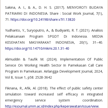
Sakina, A. I., & A., D. H. S. (2017). MENYOROTI BUDAYA
PATRIARKI DI INDONESIA. Share : Social Work Journal, 7(1),
71.
https://doi.org/10.24198/share.v7i1.13820
Yudhanto, Y., Suryoputro, A., & Budiyanti, R. T. (2021). Analisis
Pelaksanaan Program SPGDT Di Indonesia. MEDIA
KESEHATAN MASYARAKAT INDONESIA, 20(1), 31–40.
https://doi.org/10.14710/mkmi.20.1.31-40
Alimuddin & Taufik M. (2024). Implementation Of Public
Service On Working Health Sector In Pamekasan Call Care
Program In Pamekasan. Airlangga Development Journal, 2024,
Vol 8, Issue 1, p58. 2528-3642
Fikriana, R., Afik, Al. (2018). The effect of public safety center
simulation toward increased self efficacy in integrated
emergency service system coordination.
http://ejournal.umm.ac.id/index.php/keperawatan/issue/view
.