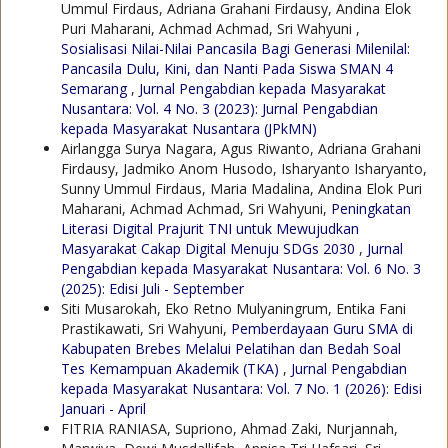
Ummul Firdaus, Adriana Grahani Firdausy, Andina Elok
Puri Maharani, Achmad Achmad, Sri Wahyuni ,
Sosialisasi Nilai-Nilai Pancasila Bagi Generasi Milenilal:
Pancasila Dulu, Kini, dan Nanti Pada Siswa SMAN 4
Semarang
,
Jurnal Pengabdian kepada Masyarakat
Nusantara: Vol. 4 No. 3 (2023): Jurnal Pengabdian
kepada Masyarakat Nusantara (JPkMN)
Airlangga Surya Nagara, Agus Riwanto, Adriana Grahani
Firdausy, Jadmiko Anom Husodo, Isharyanto Isharyanto,
Sunny Ummul Firdaus, Maria Madalina, Andina Elok Puri
Maharani, Achmad Achmad, Sri Wahyuni,
Peningkatan
Literasi Digital Prajurit TNI untuk Mewujudkan
Masyarakat Cakap Digital Menuju SDGs 2030
,
Jurnal
Pengabdian kepada Masyarakat Nusantara: Vol. 6 No. 3
(2025): Edisi Juli - September
Siti Musarokah, Eko Retno Mulyaningrum, Entika Fani
Prastikawati, Sri Wahyuni,
Pemberdayaan Guru SMA di
Kabupaten Brebes Melalui Pelatihan dan Bedah Soal
Tes Kemampuan Akademik (TKA)
,
Jurnal Pengabdian
kepada Masyarakat Nusantara: Vol. 7 No. 1 (2026): Edisi
Januari - April
FITRIA RANIASA, Supriono, Ahmad Zaki, Nurjannah,