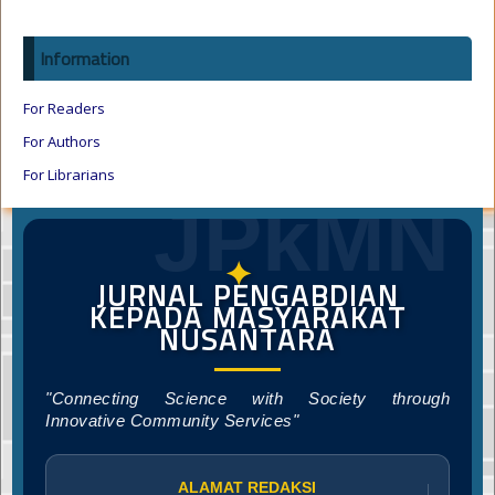
Information
For Readers
For Authors
For Librarians
JPkMN
✦
JURNAL PENGABDIAN
KEPADA MASYARAKAT
NUSANTARA
"Connecting Science with Society through
Innovative Community Services"
ALAMAT REDAKSI