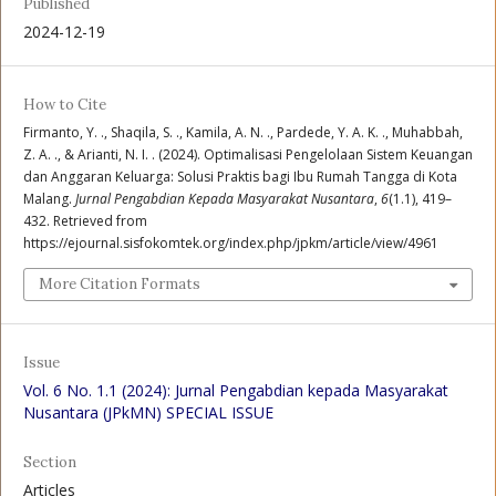
Published
2024-12-19
How to Cite
Firmanto, Y. ., Shaqila, S. ., Kamila, A. N. ., Pardede, Y. A. K. ., Muhabbah,
Z. A. ., & Arianti, N. I. . (2024). Optimalisasi Pengelolaan Sistem Keuangan
dan Anggaran Keluarga: Solusi Praktis bagi Ibu Rumah Tangga di Kota
Malang.
Jurnal Pengabdian Kepada Masyarakat Nusantara
,
6
(1.1), 419–
432. Retrieved from
https://ejournal.sisfokomtek.org/index.php/jpkm/article/view/4961
More Citation Formats
Issue
Vol. 6 No. 1.1 (2024): Jurnal Pengabdian kepada Masyarakat
Nusantara (JPkMN) SPECIAL ISSUE
Section
Articles