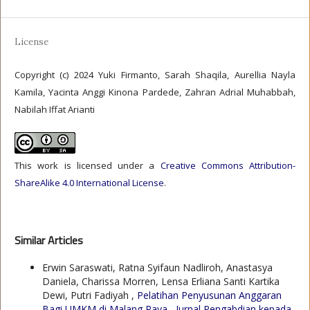
License
Copyright (c) 2024 Yuki Firmanto, Sarah Shaqila, Aurellia Nayla
Kamila, Yacinta Anggi Kinona Pardede, Zahran Adrial Muhabbah,
Nabilah Iffat Arianti
This work is licensed under a
Creative Commons Attribution-
ShareAlike 4.0 International License
.
Similar Articles
Erwin Saraswati, Ratna Syifaun Nadliroh, Anastasya
Daniela, Charissa Morren, Lensa Erliana Santi Kartika
Dewi, Putri Fadiyah ,
Pelatihan Penyusunan Anggaran
Bagi UMKM di Malang Raya
,
Jurnal Pengabdian kepada