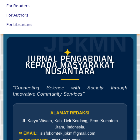
For Readers
For Authors
For Librarians
JPkMN
✦
JURNAL PENGABDIAN
KEPADA MASYARAKAT
NUSANTARA
"Connecting Science with Society through
Innovative Community Services"
ALAMAT REDAKSI
Jl. Karya Wisata, Kab. Deli Serdang, Prov. Sumatera
Utara, Indonesia.
✉ EMAIL:
sisfokomtek.jpkm@gmail.com