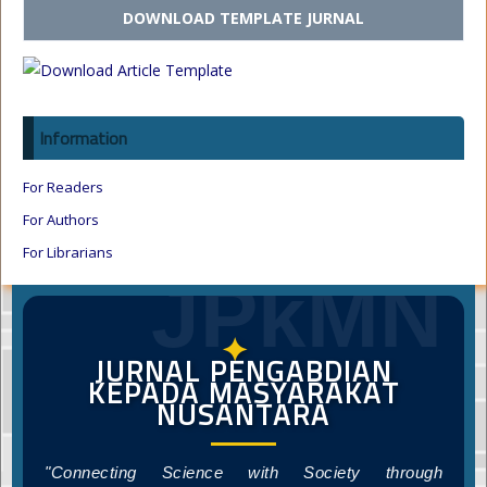
DOWNLOAD TEMPLATE JURNAL
Information
For Readers
For Authors
For Librarians
JPkMN
✦
JURNAL PENGABDIAN
KEPADA MASYARAKAT
NUSANTARA
"Connecting Science with Society through