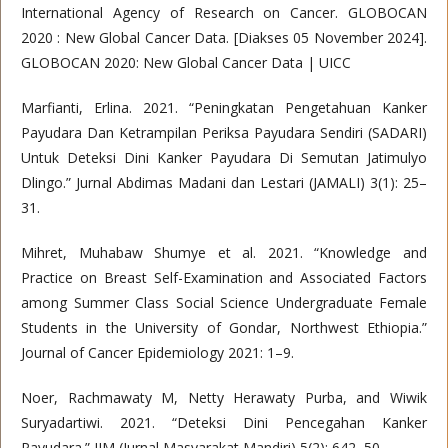
International Agency of Research on Cancer. GLOBOCAN
2020 : New Global Cancer Data. [Diakses 05 November 2024].
GLOBOCAN 2020: New Global Cancer Data | UICC
Marfianti, Erlina. 2021. “Peningkatan Pengetahuan Kanker
Payudara Dan Ketrampilan Periksa Payudara Sendiri (SADARI)
Untuk Deteksi Dini Kanker Payudara Di Semutan Jatimulyo
Dlingo.” Jurnal Abdimas Madani dan Lestari (JAMALI) 3(1): 25–
31.
Mihret, Muhabaw Shumye et al. 2021. “Knowledge and
Practice on Breast Self-Examination and Associated Factors
among Summer Class Social Science Undergraduate Female
Students in the University of Gondar, Northwest Ethiopia.”
Journal of Cancer Epidemiology 2021: 1–9.
Noer, Rachmawaty M, Netty Herawaty Purba, and Wiwik
Suryadartiwi. 2021. “Deteksi Dini Pencegahan Kanker
Payudara.” JJM (Jurnal Masyarakat Mandiri) 5(2): 642–50.