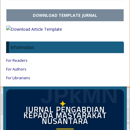
DOWNLOAD TEMPLATE JURNAL
Information
For Readers
For Authors
For Librarians
JPkMN
✦
JURNAL PENGABDIAN
KEPADA MASYARAKAT
NUSANTARA