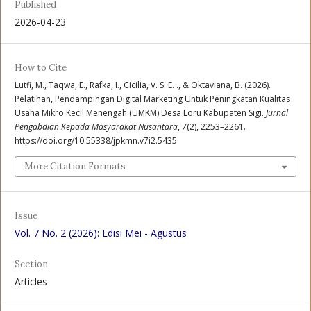
Published
2026-04-23
How to Cite
Lutfi, M., Taqwa, E., Rafka, I., Cicilia, V. S. E. ., & Oktaviana, B. (2026).
Pelatihan, Pendampingan Digital Marketing Untuk Peningkatan Kualitas
Usaha Mikro Kecil Menengah (UMKM) Desa Loru Kabupaten Sigi.
Jurnal
Pengabdian Kepada Masyarakat Nusantara
,
7
(2), 2253–2261.
https://doi.org/10.55338/jpkmn.v7i2.5435
More Citation Formats
Issue
Vol. 7 No. 2 (2026): Edisi Mei - Agustus
Section
Articles