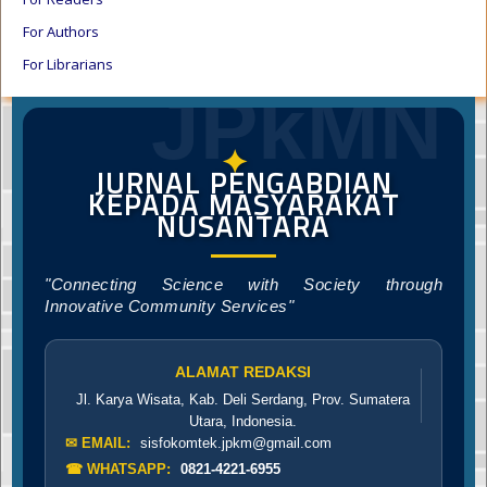
For Authors
For Librarians
JPkMN
✦
JURNAL PENGABDIAN
KEPADA MASYARAKAT
NUSANTARA
"Connecting Science with Society through
Innovative Community Services"
ALAMAT REDAKSI
Jl. Karya Wisata, Kab. Deli Serdang, Prov. Sumatera
Utara, Indonesia.
✉ EMAIL:
sisfokomtek.jpkm@gmail.com
☎ WHATSAPP:
0821-4221-6955