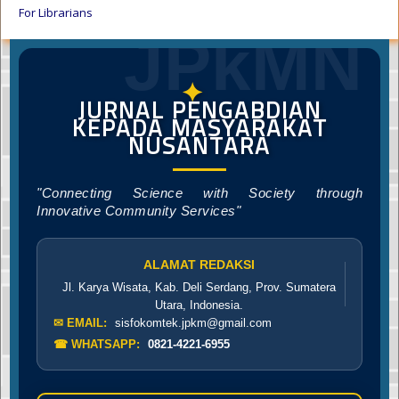
For Librarians
JPkMN
✦
JURNAL PENGABDIAN
KEPADA MASYARAKAT
NUSANTARA
"Connecting Science with Society through
Innovative Community Services"
ALAMAT REDAKSI
Jl. Karya Wisata, Kab. Deli Serdang, Prov. Sumatera
Utara, Indonesia.
✉ EMAIL:
sisfokomtek.jpkm@gmail.com
☎ WHATSAPP:
0821-4221-6955