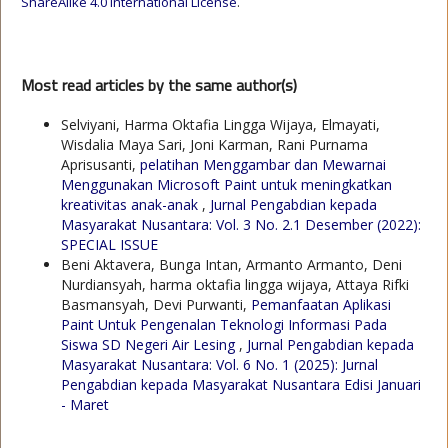
ShareAlike 4.0 International License
.
Most read articles by the same author(s)
Selviyani, Harma Oktafia Lingga Wijaya, Elmayati,
Wisdalia Maya Sari, Joni Karman, Rani Purnama
Aprisusanti,
pelatihan Menggambar dan Mewarnai
Menggunakan Microsoft Paint untuk meningkatkan
kreativitas anak-anak
,
Jurnal Pengabdian kepada
Masyarakat Nusantara: Vol. 3 No. 2.1 Desember (2022):
SPECIAL ISSUE
Beni Aktavera, Bunga Intan, Armanto Armanto, Deni
Nurdiansyah, harma oktafia lingga wijaya, Attaya Rifki
Basmansyah, Devi Purwanti,
Pemanfaatan Aplikasi
Paint Untuk Pengenalan Teknologi Informasi Pada
Siswa SD Negeri Air Lesing
,
Jurnal Pengabdian kepada
Masyarakat Nusantara: Vol. 6 No. 1 (2025): Jurnal
Pengabdian kepada Masyarakat Nusantara Edisi Januari
- Maret