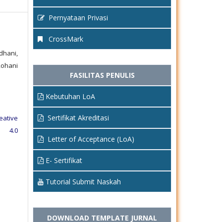
Pernyataan Privasi
CrossMark
dhani,
Rohani
FASILITAS PENULIS
Kebutuhan LoA
Sertifikat Akreditasi
eative
e 4.0
Letter of Acceptance (LoA)
E- Sertifikat
Tutorial Submit Naskah
DOWNLOAD TEMPLATE JURNAL