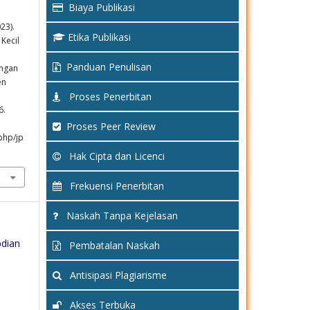
Biaya Publikasi
23).
Etika Publikasi
Kecil
Panduan Penulisan
ngan
en
Proses Penerbitan
6.
Proses Peer Review
php/jp
Hak Cipta dan Licenci
Frekuensi Penerbitan
Naskah Tanpa Kejelasan
bdian
Pembatalan Naskah
Antisipasi Plagiarisme
Akses Terbuka