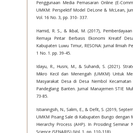
Penggunaan Media Pemasaran Online (E-Comme
UMKM: Perspektif Model DeLone & McLean, Jur
Vol. 16 No. 3, pp. 310- 337.
Hamid, R. S., & Ikbal, M. (2017), Pemberdayaa
Remaja Pintar Berbasis Ekonomi Kreatif De
Kabupaten Luwu Timur, RESONA: Jurnal Ilmiah Pe
1 No. 1. pp. 39-45.
Idayu, R., Husni, M., & Suhandi, S. (2021). St
Mikro Kecil dan Menengah (UMKM) Untuk Men
Masyarakat Desa di Desa Nembol Kecamatan 
Pandeglang Banten. Jurnal Manajemen STIE Mu
73-85.
Istianingsih, N., Salim, E., & Defit, S. (2019, Septem
UMKM Pisang Sale di Kabupaten Bungo dengan 
Hierarchy Process (AHP). In Prosiding Seminar N
Science (SENARIS) (Vol. 1, pp. 110-118).