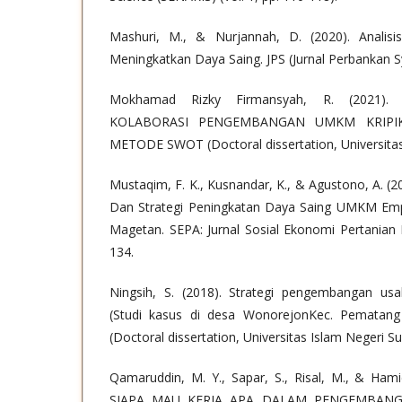
Mashuri, M., & Nurjannah, D. (2020). Analis
Meningkatkan Daya Saing. JPS (Jurnal Perbankan Sy
Mokhamad Rizky Firmansyah, R. (2021)
KOLABORASI PENGEMBANGAN UMKM KRIPI
METODE SWOT (Doctoral dissertation, Universitas
Mustaqim, F. K., Kusnandar, K., & Agustono, A. (
Dan Strategi Peningkatan Daya Saing UMKM Emp
Magetan. SEPA: Jurnal Sosial Ekonomi Pertanian D
134.
Ningsih, S. (2018). Strategi pengembangan usa
(Studi kasus di desa WonorejonKec. Pematang
(Doctoral dissertation, Universitas Islam Negeri S
Qamaruddin, M. Y., Sapar, S., Risal, M., & Hami
SIAPA MAU KERJA APA DALAM PENGEMBAN