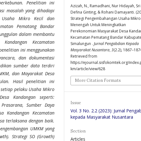
rkebunan. Penelitian ini
Azizah, N., Ramadhani, Nur Hidayah, Sri
asi masalah yang dihadapi
Defina Ginting, & Rohani Damayanti. (20
 Usaha Mikro Kecil dan
Strategi Pengembahangan Usaha Mikro 
Menengah Untuk Meningkatkan
amatan Pematang Bandar
Perekonomian Masyarakat Desa Kanda
r unggulan dalam membantu
Kecamatan Pematang Bandar Kabupat
a Kandangan Kecamatan
Simalungun .
Jurnal Pengabdian Kepada
enelitian ini menggunakan
Masyarakat Nusantara
,
3
(2.2), 1867–187
Retrieved from
awancara, dan dokumentasi
https://ejournal.sisfokomtek.org/index.
dikan sumber data terdiri
km/article/view/628
UMKM, dan Mayarakat Desa
More Citation Formats
an. Hasil penelitian ini
setiap pelaku Usaha Mikro
esa Kandangan seperti:
Issue
 Prasarana, Sumber Daya
Vol. 3 No. 2.2 (2023): Jurnal Penga
sa Kandangan Kecamatan
kepada Masyarakat Nusantara
a terlaksana dengan baik.
m pengembangan UMKM yang
Section
th). Strategi SO (Growth)
Articles