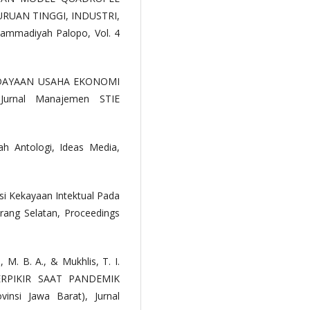
RUAN TINGGI, INDUSTRI,
mmadiyah Palopo, Vol. 4
ERDAYAAN USAHA EKONOMI
rnal Manajemen STIE
ah Antologi, Ideas Media,
ensi Kekayaan Intektual Pada
ng Selatan, Proceedings
, M. B. A., & Mukhlis, T. I.
RPIKIR SAAT PANDEMIK
nsi Jawa Barat), Jurnal