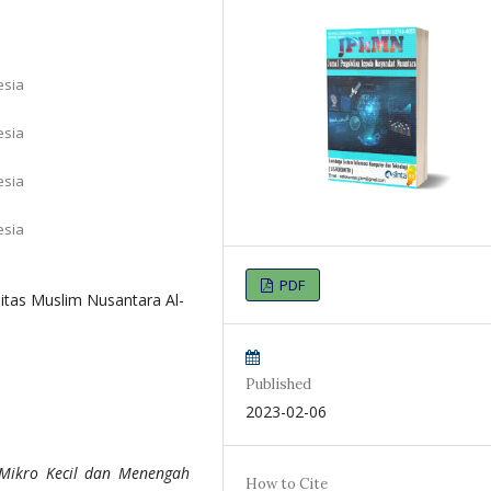
esia
esia
esia
esia
PDF
itas Muslim Nusantara Al-
Published
2023-02-06
Mikro Kecil dan Menengah
How to Cite