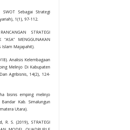
is SWOT Sebagai Strategi
ariah), 1(1), 97-112.
. RANCANGAN STRATEGI
K “ASA” MENGGUNAKAN
 Islam Majapahit).
2018). Analisis Kelembagaan
ing Melinjo Di Kabupaten
an Agribisnis, 14(2), 124-
ha bisnis emping melinjo
 Bandar Kab. Simalungun
umatera Utara).
d, R. S. (2019), STRATEGI
GAN MODEL QUADRUPLE