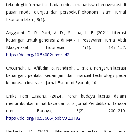
teknologi informasi terhadap minat mahasiswa berinvestasi di
pasar modal ditinjau dari perspektif ekonomi Islam. Jurnal
Ekonomi Islam, 9(1).
Anggarini, D. R., Putri, A. D., & Lina, L. F. (2021). Literasi
keuangan untuk generasi Z di MAN 1 Pesawaran. Jurnal Abdi
Masyarakat Indonesia, 1(1), 147–152.
https://doi.org/10.54082/jamsi.42
Chotimah, C., Afifudin, & Nandiroh, U. (n.d.). Pengaruh literasi
keuangan, perilaku keuangan, dan financial technology pada
keputusan investasi. Jurnal Ekonomi Syariah, 10.
Errika Febi Lusianti. (2024). Peran budaya literasi dalam
menumbuhkan minat baca dan tulis. Jurnal Pendidikan, Bahasa
dan Budaya, 3(2), 200–210.
https://doi.org/10.55606/jpbb.v3i2.3182
Herlianto, D. (2013). Manajemen investasi: Plus jurus