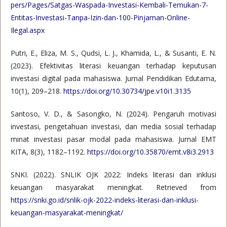
pers/Pages/Satgas-Waspada-Investasi-Kembali-Temukan-7-
Entitas-Investasi-Tanpa-Izin-dan-100-Pinjaman-Online-
Ilegal.aspx
Putri, E., Eliza, M. S., Qudsi, L. J., Khamida, L., & Susanti, E. N.
(2023). Efektivitas literasi keuangan terhadap keputusan
investasi digital pada mahasiswa. Jurnal Pendidikan Edutama,
10(1), 209–218.
https://doi.org/10.30734/jpe.v10i1.3135
Santoso, V. D., & Sasongko, N. (2024). Pengaruh motivasi
investasi, pengetahuan investasi, dan media sosial terhadap
minat investasi pasar modal pada mahasiswa. Jurnal EMT
KITA, 8(3), 1182–1192.
https://doi.org/10.35870/emt.v8i3.2913
SNKI. (2022). SNLIK OJK 2022: Indeks literasi dan inklusi
keuangan masyarakat meningkat. Retrieved from
https://snki.go.id/snlik-ojk-2022-indeks-literasi-dan-inklusi-
keuangan-masyarakat-meningkat/