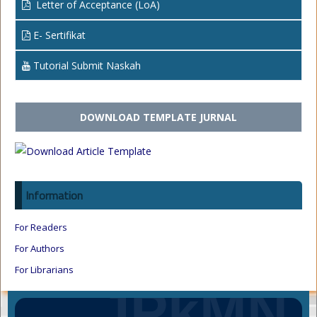
Letter of Acceptance (LoA)
E- Sertifikat
Tutorial Submit Naskah
DOWNLOAD TEMPLATE JURNAL
Information
For Readers
For Authors
For Librarians
JPkMN