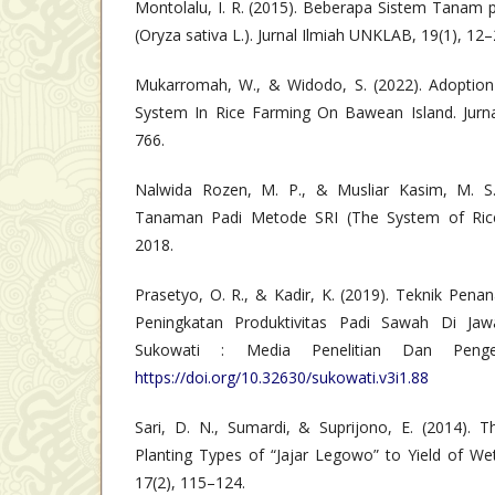
Montolalu, I. R. (2015). Beberapa Sistem Tana
(Oryza sativa L.). Jurnal Ilmiah UNKLAB, 19(1), 12–
Mukarromah, W., & Widodo, S. (2022). Adoption
System In Rice Farming On Bawean Island. Jurna
766.
Nalwida Rozen, M. P., & Musliar Kasim, M. S.
Tanaman Padi Metode SRI (The System of Rice In
2018.
Prasetyo, O. R., & Kadir, K. (2019). Teknik Pen
Peningkatan Produktivitas Padi Sawah Di Jaw
Sukowati : Media Penelitian Dan Penge
https://doi.org/10.32630/sukowati.v3i1.88
Sari, D. N., Sumardi, & Suprijono, E. (2014). T
Planting Types of “Jajar Legowo” to Yield of We
17(2), 115–124.