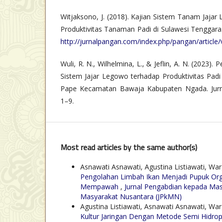
Witjaksono, J. (2018). Kajian Sistem Tanam Jaja
Produktivitas Tanaman Padi di Sulawesi Tenggara.
http://jurnalpangan.com/index.php/pangan/article
Wuli, R. N., Wilhelmina, L., & Jeflin, A. N. (2023
Sistem Jajar Legowo terhadap Produktivitas Padi 
Pape Kecamatan Bawaja Kabupaten Ngada. Jurnal
1–9.
Most read articles by the same author(s)
Asnawati Asnawati, Agustina Listiawati, Warg
Pengolahan Limbah Ikan Menjadi Pupuk Or
Mempawah
,
Jurnal Pengabdian kepada Masy
Masyarakat Nusantara (JPkMN)
Agustina Listiawati, Asnawati Asnawati, Wa
Kultur Jaringan Dengan Metode Semi Hidrop