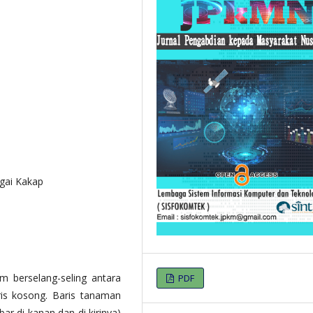
ngai Kakap
m berselang-seling antara
PDF
ris kosong. Baris tanaman
ar di kanan dan di kirinya)