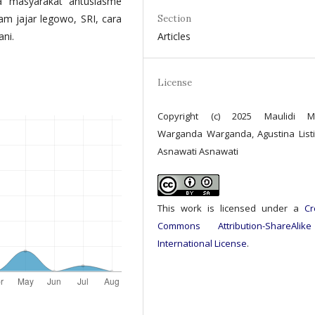
ta masyarakat antusiasme
am jajar legowo, SRI, cara
Section
Articles
ni.
License
Copyright (c) 2025 Maulidi Mau
Warganda Warganda, Agustina Listi
Asnawati Asnawati
This work is licensed under a
Cr
Commons Attribution-ShareAlik
International License
.