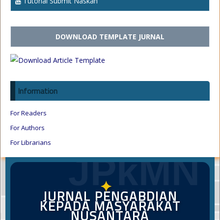
Tutorial Submit Naskah
DOWNLOAD TEMPLATE JURNAL
Information
For Readers
For Authors
For Librarians
JPkMN
✦
JURNAL PENGABDIAN
KEPADA MASYARAKAT
NUSANTARA