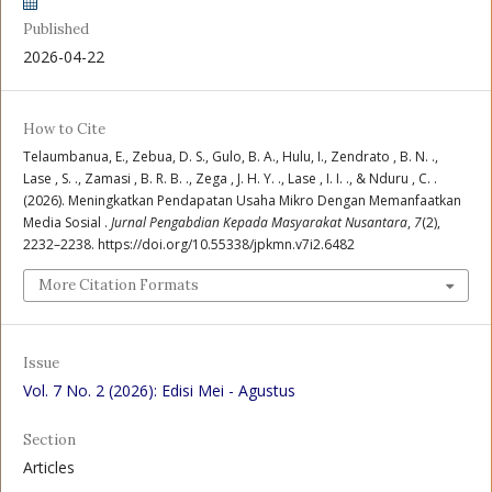
Published
2026-04-22
How to Cite
Telaumbanua, E., Zebua, D. S., Gulo, B. A., Hulu, I., Zendrato , B. N. .,
Lase , S. ., Zamasi , B. R. B. ., Zega , J. H. Y. ., Lase , I. I. ., & Nduru , C. .
(2026). Meningkatkan Pendapatan Usaha Mikro Dengan Memanfaatkan
Media Sosial .
Jurnal Pengabdian Kepada Masyarakat Nusantara
,
7
(2),
2232–2238. https://doi.org/10.55338/jpkmn.v7i2.6482
More Citation Formats
Issue
Vol. 7 No. 2 (2026): Edisi Mei - Agustus
Section
Articles