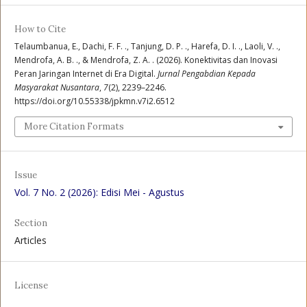
How to Cite
Telaumbanua, E., Dachi, F. F. ., Tanjung, D. P. ., Harefa, D. I. ., Laoli, V. .,
Mendrofa, A. B. ., & Mendrofa, Z. A. . (2026). Konektivitas dan Inovasi
Peran Jaringan Internet di Era Digital.
Jurnal Pengabdian Kepada
Masyarakat Nusantara
,
7
(2), 2239–2246.
https://doi.org/10.55338/jpkmn.v7i2.6512
More Citation Formats
Issue
Vol. 7 No. 2 (2026): Edisi Mei - Agustus
Section
Articles
License