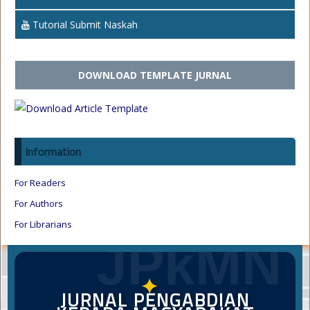
Tutorial Submit Naskah
DOWNLOAD TEMPLATE JURNAL
Information
For Readers
For Authors
For Librarians
JPkMN
✦
JURNAL PENGABDIAN