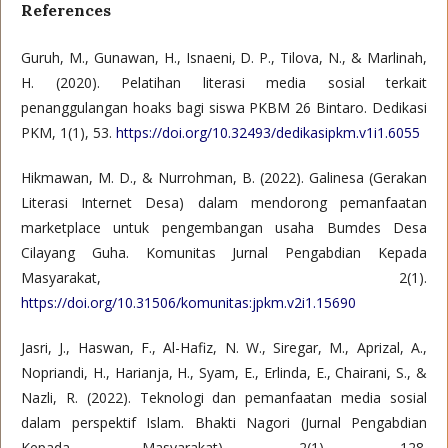
References
Guruh, M., Gunawan, H., Isnaeni, D. P., Tilova, N., & Marlinah,
H. (2020). Pelatihan literasi media sosial terkait
penanggulangan hoaks bagi siswa PKBM 26 Bintaro. Dedikasi
PKM, 1(1), 53.
https://doi.org/10.32493/dedikasipkm.v1i1.6055
Hikmawan, M. D., & Nurrohman, B. (2022). Galinesa (Gerakan
Literasi Internet Desa) dalam mendorong pemanfaatan
marketplace untuk pengembangan usaha Bumdes Desa
Cilayang Guha. Komunitas Jurnal Pengabdian Kepada
Masyarakat, 2(1).
https://doi.org/10.31506/komunitas:jpkm.v2i1.15690
Jasri, J., Haswan, F., Al-Hafiz, N. W., Siregar, M., Aprizal, A.,
Nopriandi, H., Harianja, H., Syam, E., Erlinda, E., Chairani, S., &
Nazli, R. (2022). Teknologi dan pemanfaatan media sosial
dalam perspektif Islam. Bhakti Nagori (Jurnal Pengabdian
Kepada Masyarakat), 2(1), 128.