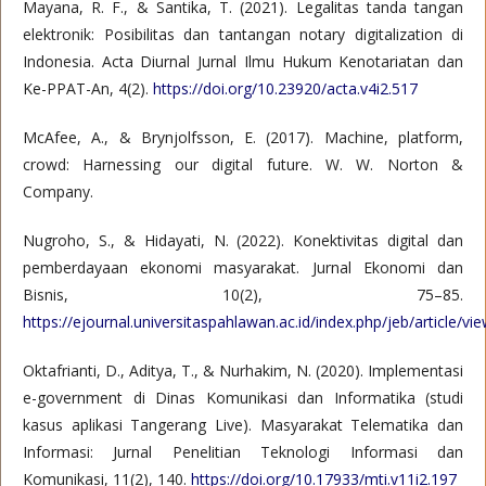
Mayana, R. F., & Santika, T. (2021). Legalitas tanda tangan
elektronik: Posibilitas dan tantangan notary digitalization di
Indonesia. Acta Diurnal Jurnal Ilmu Hukum Kenotariatan dan
Ke-PPAT-An, 4(2).
https://doi.org/10.23920/acta.v4i2.517
McAfee, A., & Brynjolfsson, E. (2017). Machine, platform,
crowd: Harnessing our digital future. W. W. Norton &
Company.
Nugroho, S., & Hidayati, N. (2022). Konektivitas digital dan
pemberdayaan ekonomi masyarakat. Jurnal Ekonomi dan
Bisnis, 10(2), 75–85.
https://ejournal.universitaspahlawan.ac.id/index.php/jeb/article/v
Oktafrianti, D., Aditya, T., & Nurhakim, N. (2020). Implementasi
e-government di Dinas Komunikasi dan Informatika (studi
kasus aplikasi Tangerang Live). Masyarakat Telematika dan
Informasi: Jurnal Penelitian Teknologi Informasi dan
Komunikasi, 11(2), 140.
https://doi.org/10.17933/mti.v11i2.197