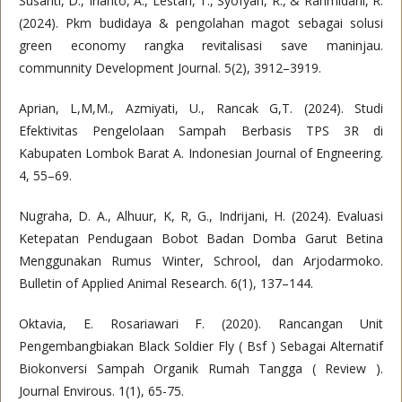
Susanti, D., Irianto, A., Lestari, T., Syofyan, R., & Rahmidani, R.
(2024). Pkm budidaya & pengolahan magot sebagai solusi
green economy rangka revitalisasi save maninjau.
communnity Development Journal. 5(2), 3912–3919.
Aprian, L,M,M., Azmiyati, U., Rancak G,T. (2024). Studi
Efektivitas Pengelolaan Sampah Berbasis TPS 3R di
Kabupaten Lombok Barat A. Indonesian Journal of Engneering.
4, 55–69.
Nugraha, D. A., Alhuur, K, R, G., Indrijani, H. (2024). Evaluasi
Ketepatan Pendugaan Bobot Badan Domba Garut Betina
Menggunakan Rumus Winter, Schrool, dan Arjodarmoko.
Bulletin of Applied Animal Research. 6(1), 137–144.
Oktavia, E. Rosariawari F. (2020). Rancangan Unit
Pengembangbiakan Black Soldier Fly ( Bsf ) Sebagai Alternatif
Biokonversi Sampah Organik Rumah Tangga ( Review ).
Journal Envirous. 1(1), 65-75.