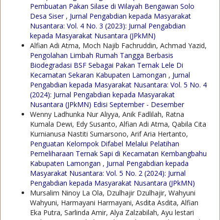
Pembuatan Pakan Silase di Wilayah Bengawan Solo
Desa Siser
,
Jurnal Pengabdian kepada Masyarakat
Nusantara: Vol. 4 No. 3 (2023): Jurnal Pengabdian
kepada Masyarakat Nusantara (JPkMN)
Alfian Adi Atma, Moch Najib Fachruddin, Achmad Yazid,
Pengolahan Limbah Rumah Tangga Berbasis
Biodegradasi BSF Sebagai Pakan Ternak Lele Di
Kecamatan Sekaran Kabupaten Lamongan
,
Jurnal
Pengabdian kepada Masyarakat Nusantara: Vol. 5 No. 4
(2024): Jurnal Pengabdian kepada Masyarakat
Nusantara (JPkMN) Edisi September - Desember
Wenny Ladhunka Nur Aliyya, Anik Fadlilah, Ratna
Kumala Dewi, Edy Susanto, Alfian Adi Atma, Qabila Cita
Kurnianusa Nastiti Sumarsono, Arif Aria Hertanto,
Penguatan Kelompok Difabel Melalui Pelatihan
Pemeliharaan Ternak Sapi di Kecamatan Kembangbahu
Kabupaten Lamongan
,
Jurnal Pengabdian kepada
Masyarakat Nusantara: Vol. 5 No. 2 (2024): Jurnal
Pengabdian kepada Masyarakat Nusantara (JPkMN)
Mursalim Ninoy La Ola, Dzulhajir Dzulhajir, Wahyuni
Wahyuni, Harmayani Harmayani, Asdita Asdita, Alfian
Eka Putra, Sarlinda Amir, Alya Zalzabilah, Ayu lestari