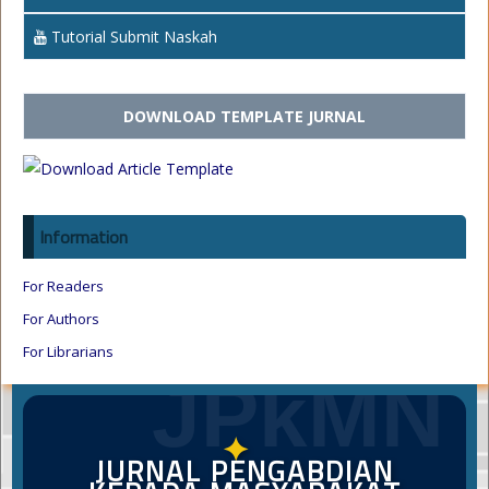
Tutorial Submit Naskah
DOWNLOAD TEMPLATE JURNAL
Information
For Readers
For Authors
For Librarians
JPkMN
✦
JURNAL PENGABDIAN