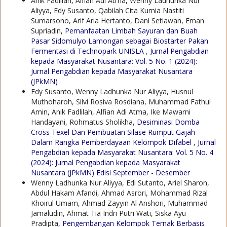
Anik Fadlilah, Alfian Adi Atma, Wenny Ladhunka Nur
Aliyya, Edy Susanto, Qabilah Cita Kurnia Nastiti
Sumarsono, Arif Aria Hertanto, Dani Setiawan, Eman
Supriadin,
Pemanfaatan Limbah Sayuran dan Buah
Pasar Sidomulyo Lamongan sebagai Biostarter Pakan
Fermentasi di Technopark UNISLA
,
Jurnal Pengabdian
kepada Masyarakat Nusantara: Vol. 5 No. 1 (2024):
Jurnal Pengabdian kepada Masyarakat Nusantara
(JPkMN)
Edy Susanto, Wenny Ladhunka Nur Aliyya, Husnul
Muthoharoh, Silvi Rosiva Rosdiana, Muhammad Fathul
Amin, Anik Fadlilah, Alfian Adi Atma, Ike Mawarni
Handayani, Rohmatus Sholikha,
Desiminasi Domba
Cross Texel Dan Pembuatan Silase Rumput Gajah
Dalam Rangka Pemberdayaan Kelompok Difabel
,
Jurnal
Pengabdian kepada Masyarakat Nusantara: Vol. 5 No. 4
(2024): Jurnal Pengabdian kepada Masyarakat
Nusantara (JPkMN) Edisi September - Desember
Wenny Ladhunka Nur Aliyya, Edi Sutanto, Ariel Sharon,
Abdul Hakam Afandi, Ahmad Asrori, Mohammad Rizal
Khoirul Umam, Ahmad Zayyin Al Anshori, Muhammad
Jamaludin, Ahmat Tia Indri Putri Wati, Siska Ayu
Pradipta,
Pengembangan Kelompok Ternak Berbasis