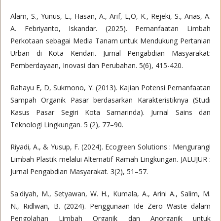
Alam, S., Yunus, L., Hasan, A., Arif, L,O, K., Rejeki, S., Anas, A.
A. Febriyanto, Iskandar. (2025). Pemanfaatan Limbah
Perkotaan sebagai Media Tanam untuk Mendukung Pertanian
Urban di Kota Kendari. Jurnal Pengabdian Masyarakat:
Pemberdayaan, Inovasi dan Perubahan. 5(6), 415-420.
Rahayu E, D, Sukmono, Y. (2013). Kajian Potensi Pemanfaatan
Sampah Organik Pasar berdasarkan Karakteristiknya (Studi
Kasus Pasar Segiri Kota Samarinda). Jurnal Sains dan
Teknologi Lingkungan. 5 (2), 77–90.
Riyadi, A., & Yusup, F. (2024). Ecogreen Solutions : Mengurangi
Limbah Plastik melalui Alternatif Ramah Lingkungan. JALUJUR :
Jurnal Pengabdian Masyarakat. 3(2), 51–57.
Sa'diyah, M., Setyawan, W. H., Kumala, A., Arini A., Salim, M.
N., Ridlwan, B. (2024). Penggunaan Ide Zero Waste dalam
Pengolahan Limbah Organik dan Anorganik untuk