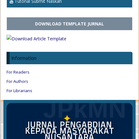
Tutorial Submit Naskah
DOWNLOAD TEMPLATE JURNAL
Information
For Readers
For Authors
For Librarians
JPkMN
✦
JURNAL PENGABDIAN
KEPADA MASYARAKAT
NUSANTARA