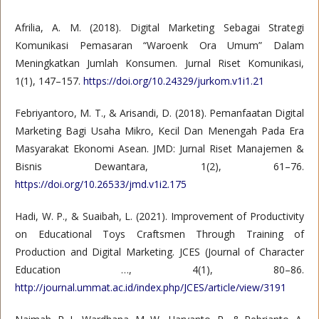
Afrilia, A. M. (2018). Digital Marketing Sebagai Strategi
Komunikasi Pemasaran “Waroenk Ora Umum” Dalam
Meningkatkan Jumlah Konsumen. Jurnal Riset Komunikasi,
1(1), 147–157.
https://doi.org/10.24329/jurkom.v1i1.21
Febriyantoro, M. T., & Arisandi, D. (2018). Pemanfaatan Digital
Marketing Bagi Usaha Mikro, Kecil Dan Menengah Pada Era
Masyarakat Ekonomi Asean. JMD: Jurnal Riset Manajemen &
Bisnis Dewantara, 1(2), 61–76.
https://doi.org/10.26533/jmd.v1i2.175
Hadi, W. P., & Suaibah, L. (2021). Improvement of Productivity
on Educational Toys Craftsmen Through Training of
Production and Digital Marketing. JCES (Journal of Character
Education …, 4(1), 80–86.
http://journal.ummat.ac.id/index.php/JCES/article/view/3191