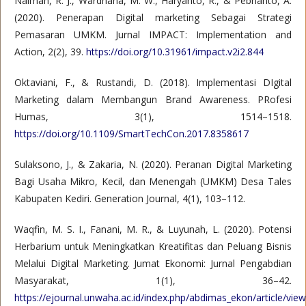
Naimah, R. J., Wardhana, M. W., Haryanto, R., & Pebrianto, A.
(2020). Penerapan Digital marketing Sebagai Strategi
Pemasaran UMKM. Jurnal IMPACT: Implementation and
Action, 2(2), 39.
https://doi.org/10.31961/impact.v2i2.844
Oktaviani, F., & Rustandi, D. (2018). Implementasi DIgital
Marketing dalam Membangun Brand Awareness. PRofesi
Humas, 3(1), 1514–1518.
https://doi.org/10.1109/SmartTechCon.2017.8358617
Sulaksono, J., & Zakaria, N. (2020). Peranan Digital Marketing
Bagi Usaha Mikro, Kecil, dan Menengah (UMKM) Desa Tales
Kabupaten Kediri. Generation Journal, 4(1), 103–112.
Waqfin, M. S. I., Fanani, M. R., & Luyunah, L. (2020). Potensi
Herbarium untuk Meningkatkan Kreatifitas dan Peluang Bisnis
Melalui Digital Marketing. Jumat Ekonomi: Jurnal Pengabdian
Masyarakat, 1(1), 36–42.
https://ejournal.unwaha.ac.id/index.php/abdimas_ekon/article/vie