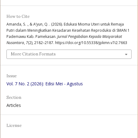
How to Cite
Amanda, S. ., & A’yun, Q. . (2026). Edukasi Mioma Uteri untuk Remaja
Putri dalam Meningkatkan Kesadaran Kesehatan Reproduksi di SMAN 1
Pademawu Kab. Pamekasan.
Jurnal Pengabdian Kepada Masyarakat
Nusantara
,
7
(2), 2182–2187. https://doi.org/10.55338/jpkmn.v7i2.7663
More Citation Formats
Issue
Vol. 7 No. 2 (2026): Edisi Mei - Agustus
Section
Articles
License