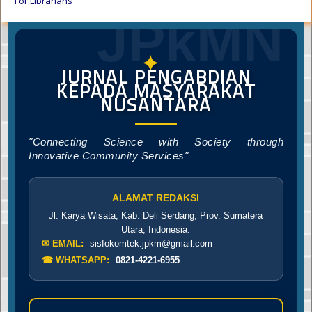
For Librarians
JPkMN
✦
JURNAL PENGABDIAN
KEPADA MASYARAKAT
NUSANTARA
"Connecting Science with Society through
Innovative Community Services"
ALAMAT REDAKSI
Jl. Karya Wisata, Kab. Deli Serdang, Prov. Sumatera
Utara, Indonesia.
✉ EMAIL:
sisfokomtek.jpkm@gmail.com
☎ WHATSAPP:
0821-4221-6955