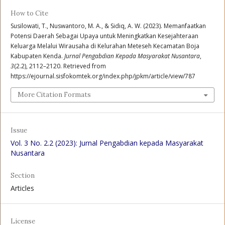
How to Cite
Susilowati, T., Nuswantoro, M. A., & Sidiq, A. W. (2023). Memanfaatkan
Potensi Daerah Sebagai Upaya untuk Meningkatkan Kesejahteraan
Keluarga Melalui Wirausaha di Kelurahan Meteseh Kecamatan Boja
Kabupaten Kenda.
Jurnal Pengabdian Kepada Masyarakat Nusantara
,
3
(2.2), 2112–2120. Retrieved from
https://ejournal.sisfokomtek.org/index.php/jpkm/article/view/787
More Citation Formats
Issue
Vol. 3 No. 2.2 (2023): Jurnal Pengabdian kepada Masyarakat
Nusantara
Section
Articles
License