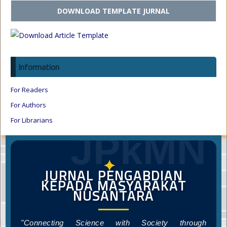
DOWNLOAD TEMPLATE JURNAL
Information
For Readers
For Authors
For Librarians
JPkMN
✦
JURNAL PENGABDIAN
KEPADA MASYARAKAT
NUSANTARA
"Connecting Science with Society through