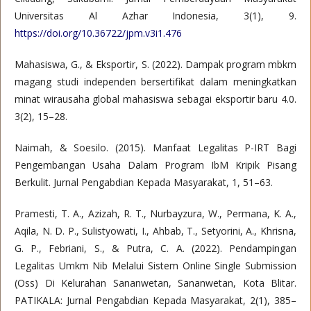
Universitas Al Azhar Indonesia, 3(1), 9.
https://doi.org/10.36722/jpm.v3i1.476
Mahasiswa, G., & Eksportir, S. (2022). Dampak program mbkm
magang studi independen bersertifikat dalam meningkatkan
minat wirausaha global mahasiswa sebagai eksportir baru 4.0.
3(2), 15–28.
Naimah, & Soesilo. (2015). Manfaat Legalitas P-IRT Bagi
Pengembangan Usaha Dalam Program IbM Kripik Pisang
Berkulit. Jurnal Pengabdian Kepada Masyarakat, 1, 51–63.
Pramesti, T. A., Azizah, R. T., Nurbayzura, W., Permana, K. A.,
Aqila, N. D. P., Sulistyowati, I., Ahbab, T., Setyorini, A., Khrisna,
G. P., Febriani, S., & Putra, C. A. (2022). Pendampingan
Legalitas Umkm Nib Melalui Sistem Online Single Submission
(Oss) Di Kelurahan Sananwetan, Sananwetan, Kota Blitar.
PATIKALA: Jurnal Pengabdian Kepada Masyarakat, 2(1), 385–