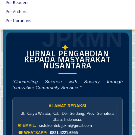
For Readers
For Authors
For Librarians
JPkMN
✦
JURNAL PENGABDIAN
KEPADA MASYARAKAT
NUSANTARA
"Connecting Science with Society through
Innovative Community Services"
ALAMAT REDAKSI
Jl. Karya Wisata, Kab. Deli Serdang, Prov. Sumatera
Utara, Indonesia.
✉ EMAIL:
sisfokomtek.jpkm@gmail.com
☎ WHATSAPP:
0821-4221-6955