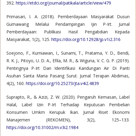
392.
https://etdci.org/journal/patikala/article/view/479
Primasari, I. A. (2018). Pemberdayaan Masyarakat Dusun
Gumawang Melalui Pendampingan Ijin P-Irt. Jurnal
Pemberdayaan: Publikasi Hasil Pengabdian Kepada
Masyarakat, 1(2), 125.
https://doi.org/10.12928/jp.v1i2.316
Soejono, F., Kurniawan, I., Sunarni, T., Pratama, Y. D., Bendi,
R. K. J., Pitoyo, U. D. A., Efila, M. R., & Wiguna, V. C. G. P. (2019).
Pentingnya P-Irt Dan Identifikasi Kandungan Air Di Panti
Asuhan Santa Maria Pasang Surut. Jurnal Terapan Abdimas,
4(2), 160.
https://doi.org/10.25273/jta.v4i2.4839
Suprapto, R., & Azizi, Z. W. (2020). Pengaruh Kemasan, Label
Halal, Label Izin P-Irt Terhadap Keputusan Pembelian
Konsumen Umkm Kerupuk Ikan. Jurnal Riset Ekonomi
Manajemen (REKOMEN), 3(2), 125–133.
https://doi.org/10.31002/rn.v3i2.1984