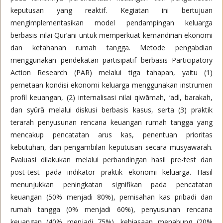
keputusan yang reaktif. Kegiatan ini bertujuan
mengimplementasikan model pendampingan keluarga
berbasis nilai Qur’ani untuk memperkuat kemandirian ekonomi
dan ketahanan rumah tangga. Metode pengabdian
menggunakan pendekatan partisipatif berbasis Participatory
Action Research (PAR) melalui tiga tahapan, yaitu (1)
pemetaan kondisi ekonomi keluarga menggunakan instrumen
profil keuangan, (2) internalisasi nilai qiwāmah, ‘adl, barakah,
dan syūrā melalui diskusi berbasis kasus, serta (3) praktik
terarah penyusunan rencana keuangan rumah tangga yang
mencakup pencatatan arus kas, penentuan prioritas
kebutuhan, dan pengambilan keputusan secara musyawarah.
Evaluasi dilakukan melalui perbandingan hasil pre-test dan
post-test pada indikator praktik ekonomi keluarga. Hasil
menunjukkan peningkatan signifikan pada pencatatan
keuangan (50% menjadi 80%), pemisahan kas pribadi dan
rumah tangga (0% menjadi 60%), penyusunan rencana
keuangan (40% menjadi 75%), kebiasaan menabung (20%