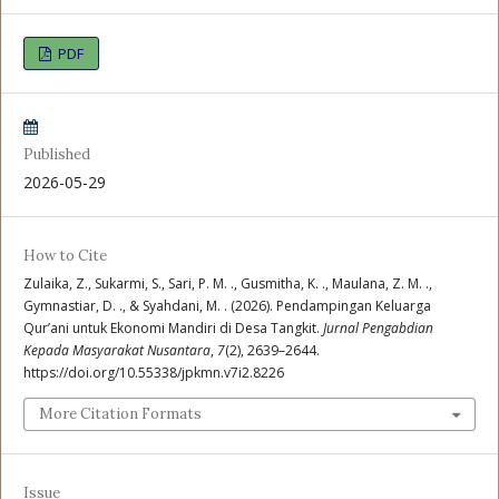
PDF
Published
2026-05-29
How to Cite
Zulaika, Z., Sukarmi, S., Sari, P. M. ., Gusmitha, K. ., Maulana, Z. M. .,
Gymnastiar, D. ., & Syahdani, M. . (2026). Pendampingan Keluarga
Qur’ani untuk Ekonomi Mandiri di Desa Tangkit.
Jurnal Pengabdian
Kepada Masyarakat Nusantara
,
7
(2), 2639–2644.
https://doi.org/10.55338/jpkmn.v7i2.8226
More Citation Formats
Issue