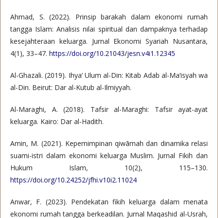
Ahmad, S. (2022). Prinsip barakah dalam ekonomi rumah
tangga Islam: Analisis nilai spiritual dan dampaknya terhadap
kesejahteraan keluarga. Jurnal Ekonomi Syariah Nusantara,
4(1), 33–47.
https://doi.org/10.21043/jesn.v4i1.12345
Al-Ghazali. (2019). Ihya’ Ulum al-Din: Kitab Adab al-Ma‘isyah wa
al-Din. Beirut: Dar al-Kutub al-Ilmiyyah.
Al-Maraghi, A. (2018). Tafsir al-Maraghi: Tafsir ayat-ayat
keluarga. Kairo: Dar al-Hadith.
Amin, M. (2021). Kepemimpinan qiwāmah dan dinamika relasi
suami-istri dalam ekonomi keluarga Muslim. Jurnal Fikih dan
Hukum Islam, 10(2), 115–130.
https://doi.org/10.24252/jfhi.v10i2.11024
Anwar, F. (2023). Pendekatan fikih keluarga dalam menata
ekonomi rumah tangga berkeadilan. Jurnal Maqashid al-Usrah,