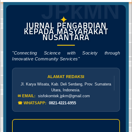
JPkMN
✦
JURNAL PENGABDIAN
KEPADA MASYARAKAT
NUSANTARA
"Connecting Science with Society through
Innovative Community Services"
ALAMAT REDAKSI
Jl. Karya Wisata, Kab. Deli Serdang, Prov. Sumatera
Utara, Indonesia.
✉ EMAIL:
sisfokomtek.jpkm@gmail.com
☎ WHATSAPP:
0821-4221-6955