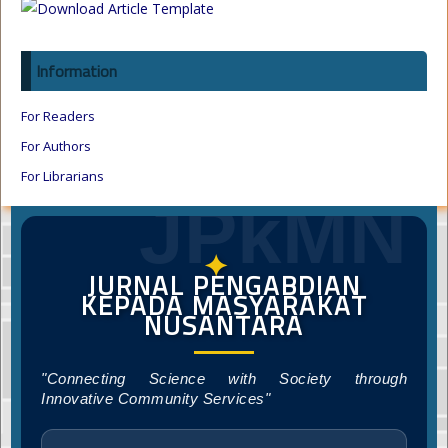
Information
For Readers
For Authors
For Librarians
JPkMN
✦
JURNAL PENGABDIAN
KEPADA MASYARAKAT
NUSANTARA
"Connecting Science with Society through
Innovative Community Services"