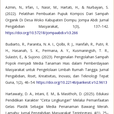
Azmin, N., Irfan, I., Nasir, M., Hartati, H., & Nurbayan, S.
(2022). Pelatihan Pembuatan Pupuk Kompos Dari Sampah
Organik Di Desa Woko Kabupaten Dompu. Jompa Abdi: Jurnal
Pengabdian Masyarakat, 1(3), 137–142.
https://doi.org/10.57218/jompaabdi.v1i3.266
Budiarto, R., Paranita, N. A. I., Qolbi, R. J., Hanifah, R., Putri, R.
H., Hasanah, S. K., Permana, A. Y., Kusmaningsih, T. R.,
Sulastri, E., & Sujono. (2023). Pengenalan Pengolahan Sampah
Popok menjadi Media Tanaman Hias dalam Pemberdayaan
Masyarakat untuk Pengelolaan Limbah Rumah Tangga. Jurnal
Pengabdian, Riset, Kreativitas, Inovasi, dan Teknologi Tepat
Guna, 1(2), 46–54.
https://doi.org/10.22146/parikesit.v1i2.9613
Hartawaty, D. A., Intani, E. M., & Masithoh, D. (2025). Edukasi
Pendidikan Karakter “Cinta Lingkungan” Melalui Pemanfaatan
Gelas Plastik Sebagai Media Penanaman Bawang Merah.
Lamahu: Jurnal Pengabdian Masyarakat Terintegrasi, 4(1), 25–