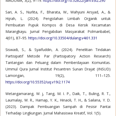
MADUMA, 3(2), 9–19.
https://doi.org/10.52622/jam.v3i2.290
Sari, A. S., Nurlita, F., Bharata, W., Wahyuni Arsyad, A., &
Hijrah, L. (2024). Pengolahan Limbah Organik untuk
Pembuatan Pupuk Kompos di Desa Kersik Kecamatan
Marangkayu. Jurnal Pengabdian Masyarakat Polmanbabel,
4(01), 87–95.
https://doi.org/10.33504/dulang.v4i01.331
Siswadi, S., & Syaifuddin, A. (2024). Penelitian Tindakan
Partisipatif Metode Par (Partisipatory Action Research)
Tantangan dan Peluang dalam Pemberdayaan Komunitas.
Ummul Qura Jurnal Institut Pesantren Sunan Drajat (INSUD)
Lamongan, 19(2), 111–125.
https://doi.org/10.55352/uq.v19i2.1174
Wetangamarang, W. j, Tang, M. I. P., Daik, T., Buling, R. T.,
Laumalay, W. R., Hamap, Y. K., Hinaoli, T. H., & Sailana, Y. D.
(2023). Dampak Pembuangan Sampah di Pesisir Pantai
Terhadap Lingkungan. Jurnal Mahasiswa Kreatif, Vol. 1(5).