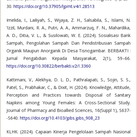
30.
https://doi.org/10.37905/ljpmt.v4i1.28513
Imelida, I., Lailiyah, S., Wijaya, Z. H., Salsabila, S., Islami, N.
‘Izzil, Murdani, R. A., Putri, A. A., Ammarzuq, F. N., Mahardika,
A. D., Ditia, V. L., & Susilowati, W. E. (2024). Sosialisasi Bank
Sampah, Pengolahan Sampah Dan Pendistribusian Sampah
Organik Maupun Anorganik Di Desa Tisnogambar. BERBAKTI :
Jurnal Pengabdian Kepada Masyarakat, 2(1), 59–66.
https://doi.org/10.30822/berbakti.v2i1.3360
Kattimani, V., Alekhya, D. L. D., Pathralapati, S., Sojin, S. S.,
Patel, S., Prabhakar, C., & Dixit, H. (2024). Knowledge, Attitude,
Perception and Practices towards Disposal of Sanitary
Napkins among Young Females: A Cross-Sectional Study.
Journal of Pharmacy and Bioallied Sciences, 16(Suppl 1), S637-
-S640.
https://doi.org/10.4103/jpbs.jpbs_908_23
KLHK. (2024). Capaian Kinerja Pengelolaan Sampah Nasional