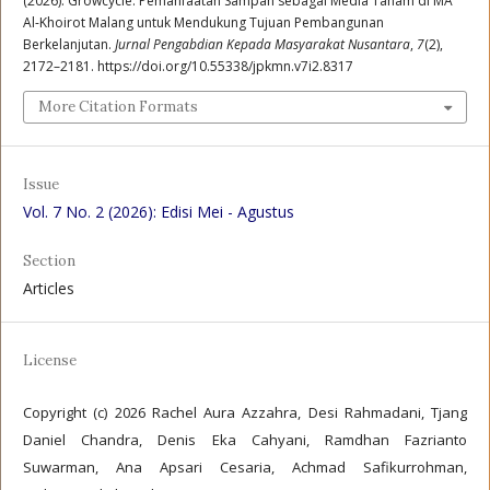
(2026). Growcycle: Pemanfaatan Sampah sebagai Media Tanam di MA
Al-Khoirot Malang untuk Mendukung Tujuan Pembangunan
Berkelanjutan.
Jurnal Pengabdian Kepada Masyarakat Nusantara
,
7
(2),
2172–2181. https://doi.org/10.55338/jpkmn.v7i2.8317
More Citation Formats
Issue
Vol. 7 No. 2 (2026): Edisi Mei - Agustus
Section
Articles
License
Copyright (c) 2026 Rachel Aura Azzahra, Desi Rahmadani, Tjang
Daniel Chandra, Denis Eka Cahyani, Ramdhan Fazrianto
Suwarman, Ana Apsari Cesaria, Achmad Safikurrohman,