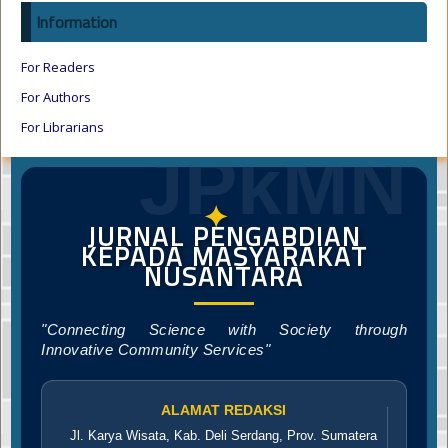
Information
For Readers
For Authors
For Librarians
JPkMN
✦
JURNAL PENGABDIAN
KEPADA MASYARAKAT
NUSANTARA
"Connecting Science with Society through
Innovative Community Services"
ALAMAT REDAKSI
Jl. Karya Wisata, Kab. Deli Serdang, Prov. Sumatera