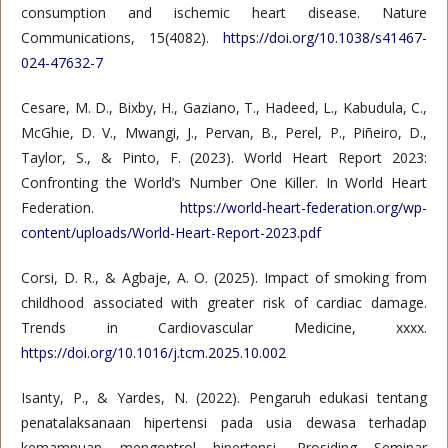
consumption and ischemic heart disease. Nature
Communications, 15(4082).
https://doi.org/10.1038/s41467-
024-47632-7
Cesare, M. D., Bixby, H., Gaziano, T., Hadeed, L., Kabudula, C.,
McGhie, D. V., Mwangi, J., Pervan, B., Perel, P., Piñeiro, D.,
Taylor, S., & Pinto, F. (2023). World Heart Report 2023:
Confronting the World’s Number One Killer. In World Heart
Federation.
https://world-heart-federation.org/wp-
content/uploads/World-Heart-Report-2023.pdf
Corsi, D. R., & Agbaje, A. O. (2025). Impact of smoking from
childhood associated with greater risk of cardiac damage.
Trends in Cardiovascular Medicine, xxxx.
https://doi.org/10.1016/j.tcm.2025.10.002
Isanty, P., & Yardes, N. (2022). Pengaruh edukasi tentang
penatalaksanaan hipertensi pada usia dewasa terhadap
kemampuan mengontrol hipertensi. Prosiding Seminar