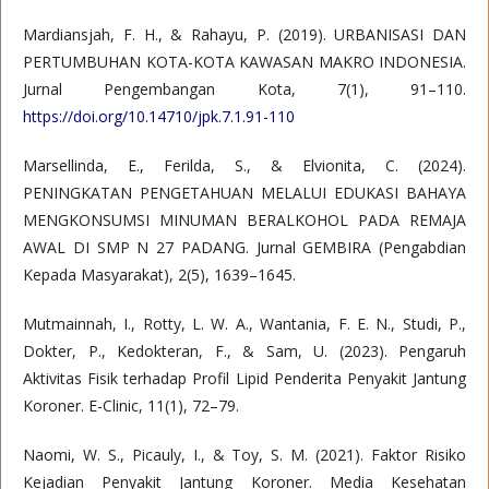
Mardiansjah, F. H., & Rahayu, P. (2019). URBANISASI DAN
PERTUMBUHAN KOTA-KOTA KAWASAN MAKRO INDONESIA.
Jurnal Pengembangan Kota, 7(1), 91–110.
https://doi.org/10.14710/jpk.7.1.91-110
Marsellinda, E., Ferilda, S., & Elvionita, C. (2024).
PENINGKATAN PENGETAHUAN MELALUI EDUKASI BAHAYA
MENGKONSUMSI MINUMAN BERALKOHOL PADA REMAJA
AWAL DI SMP N 27 PADANG. Jurnal GEMBIRA (Pengabdian
Kepada Masyarakat), 2(5), 1639–1645.
Mutmainnah, I., Rotty, L. W. A., Wantania, F. E. N., Studi, P.,
Dokter, P., Kedokteran, F., & Sam, U. (2023). Pengaruh
Aktivitas Fisik terhadap Profil Lipid Penderita Penyakit Jantung
Koroner. E-Clinic, 11(1), 72–79.
Naomi, W. S., Picauly, I., & Toy, S. M. (2021). Faktor Risiko
Kejadian Penyakit Jantung Koroner. Media Kesehatan