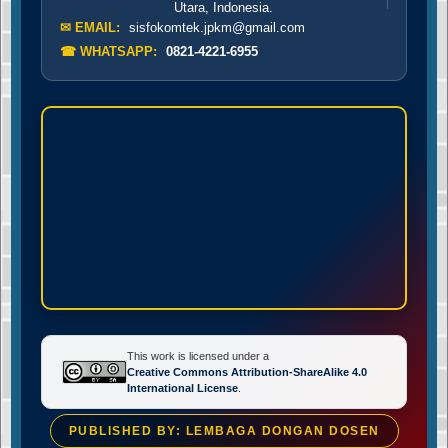
Utara, Indonesia.
✉ EMAIL:
sisfokomtek.jpkm@gmail.com
☎ WHATSAPP:
0821-4221-6955
This work is licensed under a
Creative Commons Attribution-ShareAlike 4.0
International License
.
PUBLISHED BY: LEMBAGA DONGAN DOSEN