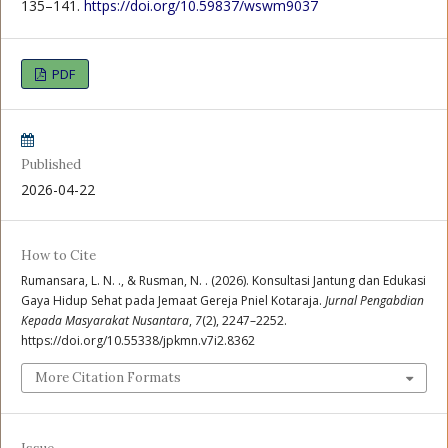
135–141.
https://doi.org/10.59837/wswm9037
PDF
Published
2026-04-22
How to Cite
Rumansara, L. N. ., & Rusman, N. . (2026). Konsultasi Jantung dan Edukasi
Gaya Hidup Sehat pada Jemaat Gereja Pniel Kotaraja.
Jurnal Pengabdian
Kepada Masyarakat Nusantara
,
7
(2), 2247–2252.
https://doi.org/10.55338/jpkmn.v7i2.8362
More Citation Formats