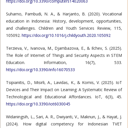
https://doi.org/10.3390/computers14020063
Suharno, Pambudi, N. A., & Harjanto, B. (2020). Vocational
education in Indonesia: History, development, opportunities,
and challenges. Children and Youth Services Review, 115,
105092.
https://doi.org/10.1016/j.childyouth.2020.105092
Terzieva, V., Ivanova, M., Djambazova, E., & Ilchev, S. (2025).
The Role of Internet of Things and Security Aspects in STEM
Education. Information, 16(7), 533.
https://doi.org/10.3390/info16070533
Tsipianitis, D., Misirli, A., Lavidas, K., & Komis, V. (2025). IoT
Devices and Their Impact on Learning: A Systematic Review of
Technological and Educational Affordances. IoT, 6(3), 45.
https://doi.org/10.3390/iot6030045
Widaningsih, L., Sari, A. R., Dwiyanti, V., Maknun, J., & Hayat, J.
(2024). How digital competency for Indonesian TVET