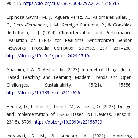
90–115.
https://doi.org/10.1080/03043797.2020.1718615
Espinosa-Gavira, M. J., Agüera-Pérez, A., Palomares-Salas, J.
C., Sierra-Fernandez, J. M., Remigio-Carmona, P., & González
de-la-Rosa, J. J. (2024). Characterization and Performance
Evaluation of ESP32 for Real-time Synchronized Sensor
Networks. Procedia Computer Science, 237, 261–268.
https://doi.org/10.1016/j.procs.2024.05.104
Ghashim, I. A., & Arshad, M. (2023). Internet of Things (IoT)-
Based Teaching and Learning: Modern Trends and Open
Challenges. Sustainability, 15(21), 15656.
https://doi.org/10.3390/su152115656
Hercog, D., Lerher, T., Truntič, M., & Težak, O. (2023). Design
and Implementation of ESP32-Based IoT Devices. Sensors,
23(15), 6739.
https://doi.org/10.3390/s23156739
Indrawati, S. M., & Kuncoro, A. (2021). Improving