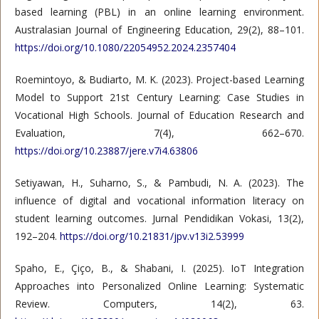
based learning (PBL) in an online learning environment.
Australasian Journal of Engineering Education, 29(2), 88–101.
https://doi.org/10.1080/22054952.2024.2357404
Roemintoyo, & Budiarto, M. K. (2023). Project-based Learning
Model to Support 21st Century Learning: Case Studies in
Vocational High Schools. Journal of Education Research and
Evaluation, 7(4), 662–670.
https://doi.org/10.23887/jere.v7i4.63806
Setiyawan, H., Suharno, S., & Pambudi, N. A. (2023). The
influence of digital and vocational information literacy on
student learning outcomes. Jurnal Pendidikan Vokasi, 13(2),
192–204.
https://doi.org/10.21831/jpv.v13i2.53999
Spaho, E., Çiço, B., & Shabani, I. (2025). IoT Integration
Approaches into Personalized Online Learning: Systematic
Review. Computers, 14(2), 63.