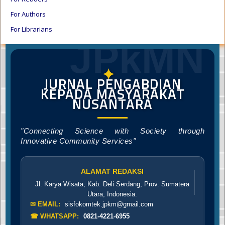
For Authors
For Librarians
JPkMN
✦
JURNAL PENGABDIAN
KEPADA MASYARAKAT
NUSANTARA
"Connecting Science with Society through
Innovative Community Services"
ALAMAT REDAKSI
Jl. Karya Wisata, Kab. Deli Serdang, Prov. Sumatera
Utara, Indonesia.
✉ EMAIL:
sisfokomtek.jpkm@gmail.com
☎ WHATSAPP:
0821-4221-6955