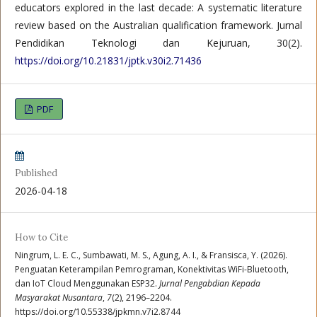
educators explored in the last decade: A systematic literature
review based on the Australian qualification framework. Jurnal
Pendidikan Teknologi dan Kejuruan, 30(2).
https://doi.org/10.21831/jptk.v30i2.71436
PDF
Published
2026-04-18
How to Cite
Ningrum, L. E. C., Sumbawati, M. S., Agung, A. I., & Fransisca, Y. (2026).
Penguatan Keterampilan Pemrograman, Konektivitas WiFi-Bluetooth,
dan IoT Cloud Menggunakan ESP32.
Jurnal Pengabdian Kepada
Masyarakat Nusantara
,
7
(2), 2196–2204.
https://doi.org/10.55338/jpkmn.v7i2.8744