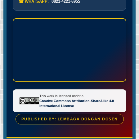
☎ WHATSAPP:
0821-4221-6955
This work is licensed under a
Creative Commons Attribution-ShareAlike 4.0
International License
.
PUBLISHED BY: LEMBAGA DONGAN DOSEN