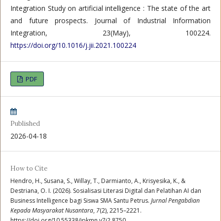
Integration Study on artificial intelligence : The state of the art
and future prospects. Journal of Industrial Information
Integration, 23(May), 100224.
https://doi.org/10.1016/j.jii.2021.100224
PDF
Published
2026-04-18
How to Cite
Hendro, H., Susana, S., Willay, T., Darmianto, A., Krisyesika, K., &
Destriana, O. I. (2026). Sosialisasi Literasi Digital dan Pelatihan AI dan
Business Intelligence bagi Siswa SMA Santu Petrus.
Jurnal Pengabdian
Kepada Masyarakat Nusantara
,
7
(2), 2215–2221.
https://doi.org/10.55338/jpkmn.v7i2.8750