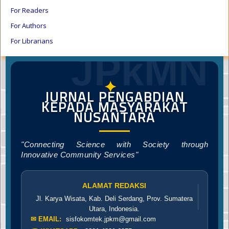
For Readers
For Authors
For Librarians
JPkMN
✦
JURNAL PENGABDIAN
KEPADA MASYARAKAT
NUSANTARA
"Connecting Science with Society through
Innovative Community Services"
ALAMAT REDAKSI
Jl. Karya Wisata, Kab. Deli Serdang, Prov. Sumatera
Utara, Indonesia.
✉ EMAIL:
sisfokomtek.jpkm@gmail.com