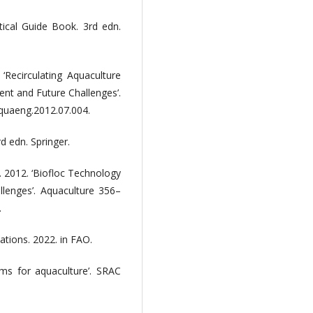
tical Guide Book. 3rd edn.
‘Recirculating Aquaculture
nt and Future Challenges’.
aquaeng.2012.07.004.
d edn. Springer.
e. 2012. ‘Biofloc Technology
allenges’. Aquaculture 356–
.
ations. 2022. in FAO.
ems for aquaculture’. SRAC