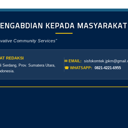
PENGABDIAN KEPADA MASYARAKA
ovative Community Services"
AT REDAKSI
✉ EMAIL:
sisfokomtek.jpkm@gmail
li Serdang, Prov. Sumatera Utara,
☎ WHATSAPP:
0821-4221-6955
ndonesia.