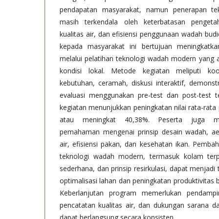
pendapatan masyarakat, namun penerapan te
masih terkendala oleh keterbatasan penget
kualitas air, dan efisiensi penggunaan wadah bud
kepada masyarakat ini bertujuan meningkatka
melalui pelatihan teknologi wadah modern yang a
kondisi lokal. Metode kegiatan meliputi koord
kebutuhan, ceramah, diskusi interaktif, demonstr
evaluasi menggunakan pre-test dan post-test t
kegiatan menunjukkan peningkatan nilai rata-rata
atau meningkat 40,38%. Peserta juga me
pemahaman mengenai prinsip desain wadah, aer
air, efisiensi pakan, dan kesehatan ikan. Pem
teknologi wadah modern, termasuk kolam terpal
sederhana, dan prinsip resirkulasi, dapat menjadi
optimalisasi lahan dan peningkatan produktivitas
Keberlanjutan program memerlukan pendampi
pencatatan kualitas air, dan dukungan sarana da
dapat berlangsung secara konsisten.