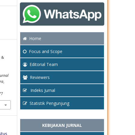
Home
Focus
and Scope
, &
Editorial Team
Jurnal
Reviewers
ra
,
Indeks Jurnal
77
Statistik Pengunjung
KEBIJAKAN JURNAL
stus