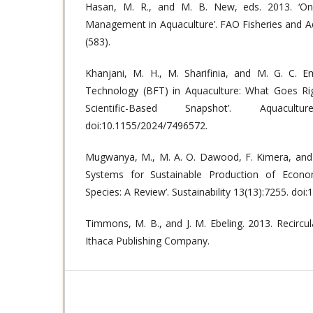
Hasan, M. R., and M. B. New, eds. 2013. ‘O
Management in Aquaculture’. FAO Fisheries and A
(583).
Khanjani, M. H., M. Sharifinia, and M. G. C. Em
Technology (BFT) in Aquaculture: What Goes R
Scientific-Based Snapshot’. Aquacul
doi:10.1155/2024/7496572.
Mugwanya, M., M. A. O. Dawood, F. Kimera, and H
Systems for Sustainable Production of Econom
Species: A Review’. Sustainability 13(13):7255. do
Timmons, M. B., and J. M. Ebeling. 2013. Recircul
Ithaca Publishing Company.