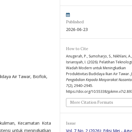
Published
2026-06-23
How to Cite
Anugerah, P., Sumoharjo, S., Nikhlani, A.
Isriansyah, I. (2026). Pelatihan Teknologi
Wadah Modern untuk Meningkatkan
Produktivitas Budidaya Ikan Air Tawar.
daya Air Tawar, Bioflok,
Pengabdian Kepada Masyarakat Nusanta
7
(2), 2940–2945.
https://doi.org/10.55338/jpkmn.v7i2.89
More Citation Formats
gkuliman, Kecamatan Kota
Issue
otensi untuk meningkatkan
Vol. 7 No. 2 (2026): Edisi Mei - Agu