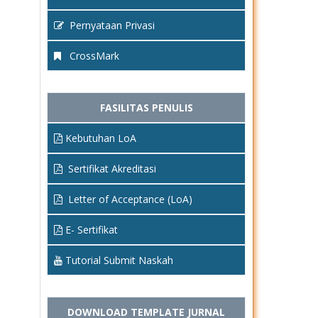
Pernyataan Privasi
CrossMark
FASILITAS PENULIS
Kebutuhan LoA
Sertifikat Akreditasi
Letter of Acceptance (LoA)
E- Sertifikat
Tutorial Submit Naskah
DOWNLOAD TEMPLATE JURNAL