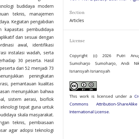
knologi budidaya modern
Section
ahuan teknis, manajemen
Articles
idaya. Kegiatan pengabdian
n kapasitas pembudidaya
plikatif dan sesuai dengan
License
inasi awal, identifikasi
asi instalasi wadah, serta
Copyright (c) 2026 Putri Anug
erhadap 30 peserta. Hasil
Sumoharjo Sumoharjo, Andi Nikh
 peserta dari 52 menjadi 73
Isriansyah Isriansyah
nunjukkan peningkatan
asi, pemantauan kualitas
bahasan menunjukkan bahwa
This work is licensed under a
Cr
, sistem aerasi, bioflok
Commons Attribution-ShareAlik
 teknologi tepat guna untuk
International License
.
 budidaya skala masyarakat.
ngan teknis, pembiasaan
sar agar adopsi teknologi