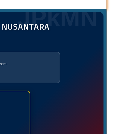
JPkMN
T NUSANTARA
.com