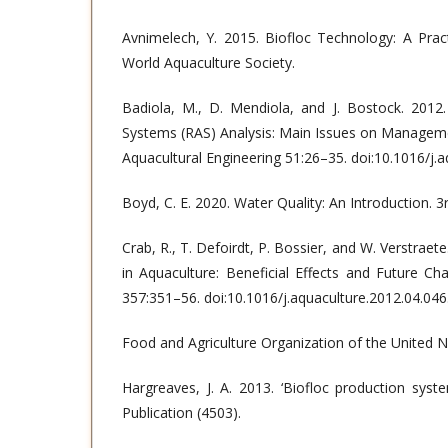
Avnimelech, Y. 2015. Biofloc Technology: A Prac
World Aquaculture Society.
Badiola, M., D. Mendiola, and J. Bostock. 2012. 
Systems (RAS) Analysis: Main Issues on Manageme
Aquacultural Engineering 51:26–35. doi:10.1016/j.
Boyd, C. E. 2020. Water Quality: An Introduction. 3r
Crab, R., T. Defoirdt, P. Bossier, and W. Verstraet
in Aquaculture: Beneficial Effects and Future Ch
357:351–56. doi:10.1016/j.aquaculture.2012.04.046
Food and Agriculture Organization of the United N
Hargreaves, J. A. 2013. ‘Biofloc production syst
Publication (4503).