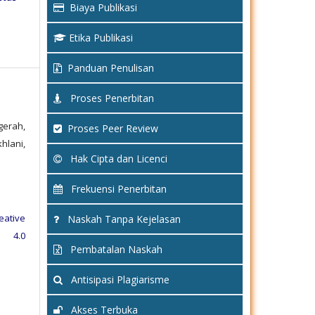
Biaya Publikasi
Etika Publikasi
Panduan Penulisan
Proses Penerbitan
erah,
Proses Peer Review
lani,
Hak Cipta dan Licenci
Frekuensi Penerbitan
eative
Naskah Tanpa Kejelasan
e 4.0
Pembatalan Naskah
Antisipasi Plagiarisme
Akses Terbuka