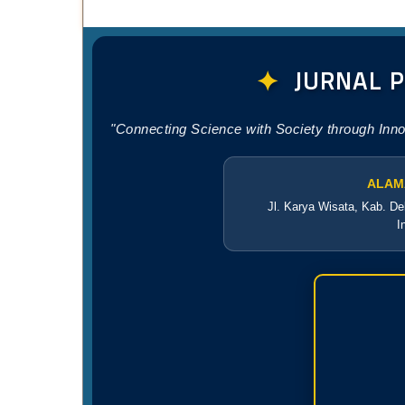
✦
JURNAL 
"Connecting Science with Society through Inn
ALAM
Jl. Karya Wisata, Kab. De
I