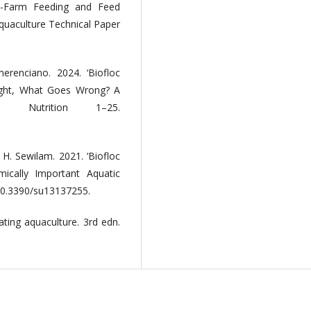
n-Farm Feeding and Feed
quaculture Technical Paper
erenciano. 2024. ‘Biofloc
ight, What Goes Wrong? A
ture Nutrition 1–25.
. Sewilam. 2021. ‘Biofloc
ically Important Aquatic
i:10.3390/su13137255.
ating aquaculture. 3rd edn.