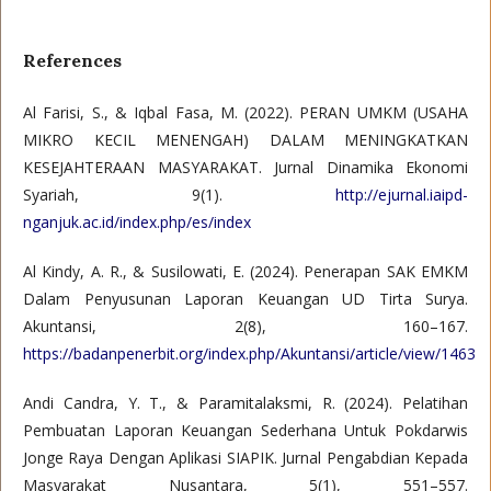
References
Al Farisi, S., & Iqbal Fasa, M. (2022). PERAN UMKM (USAHA
MIKRO KECIL MENENGAH) DALAM MENINGKATKAN
KESEJAHTERAAN MASYARAKAT. Jurnal Dinamika Ekonomi
Syariah, 9(1).
http://ejurnal.iaipd-
nganjuk.ac.id/index.php/es/index
Al Kindy, A. R., & Susilowati, E. (2024). Penerapan SAK EMKM
Dalam Penyusunan Laporan Keuangan UD Tirta Surya.
Akuntansi, 2(8), 160–167.
https://badanpenerbit.org/index.php/Akuntansi/article/view/1463
Andi Candra, Y. T., & Paramitalaksmi, R. (2024). Pelatihan
Pembuatan Laporan Keuangan Sederhana Untuk Pokdarwis
Jonge Raya Dengan Aplikasi SIAPIK. Jurnal Pengabdian Kepada
Masyarakat Nusantara, 5(1), 551–557.