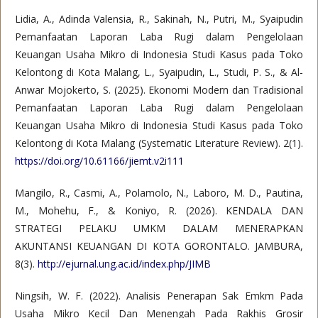
Lidia, A., Adinda Valensia, R., Sakinah, N., Putri, M., Syaipudin
Pemanfaatan Laporan Laba Rugi dalam Pengelolaan
Keuangan Usaha Mikro di Indonesia Studi Kasus pada Toko
Kelontong di Kota Malang, L., Syaipudin, L., Studi, P. S., & Al-
Anwar Mojokerto, S. (2025). Ekonomi Modern dan Tradisional
Pemanfaatan Laporan Laba Rugi dalam Pengelolaan
Keuangan Usaha Mikro di Indonesia Studi Kasus pada Toko
Kelontong di Kota Malang (Systematic Literature Review). 2(1).
https://doi.org/10.61166/jiemt.v2i111
Mangilo, R., Casmi, A., Polamolo, N., Laboro, M. D., Pautina,
M., Mohehu, F., & Koniyo, R. (2026). KENDALA DAN
STRATEGI PELAKU UMKM DALAM MENERAPKAN
AKUNTANSI KEUANGAN DI KOTA GORONTALO. JAMBURA,
8(3).
http://ejurnal.ung.ac.id/index.php/JIMB
Ningsih, W. F. (2022). Analisis Penerapan Sak Emkm Pada
Usaha Mikro Kecil Dan Menengah Pada Rakhis Grosir