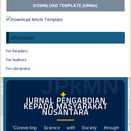
DOWNLOAD TEMPLATE JURNAL
Information
For Readers
For Authors
For Librarians
JPkMN
✦
JURNAL PENGABDIAN
KEPADA MASYARAKAT
NUSANTARA
"Connecting Science with Society through