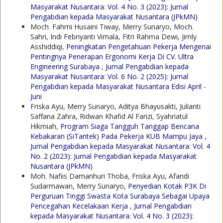
Masyarakat Nusantara: Vol. 4 No. 3 (2023): Jurnal
Pengabdian kepada Masyarakat Nusantara (JPkMN)
Moch. Fahmi Husaini Tiway, Merry Sunaryo, Moch.
Sahri, Indi Febriyanti Vimala, Fitri Rahma Dewi, Jimly
Asshiddiqi,
Peningkatan Pengetahuan Pekerja Mengenai
Pentingnya Penerapan Ergonomi Kerja Di CV. Ultra
Engineering Surabaya
,
Jurnal Pengabdian kepada
Masyarakat Nusantara: Vol. 6 No. 2 (2025): Jurnal
Pengabdian kepada Masyarakat Nusantara Edisi April -
Juni
Friska Ayu, Merry Sunaryo, Aditya Bhayusakti, Julianti
Saffana Zahra, Ridwan Khafid Al Farizi, Syahriatul
Hikmiah,
Program Siaga Tangguh Tanggap Bencana
Kebakaran (SiTantek) Pada Pekerja KUB Mampu Jaya
,
Jurnal Pengabdian kepada Masyarakat Nusantara: Vol. 4
No. 2 (2023): Jurnal Pengabdian kepada Masyarakat
Nusantara (JPkMN)
Moh. Nafiis Damanhuri Thoba, Friska Ayu, Afandi
Sudarmawan, Merry Sunaryo,
Penyedian Kotak P3K Di
Perguruan Tinggi Swasta Kota Surabaya Sebagai Upaya
Pencegahan Kecelakaan Kerja
,
Jurnal Pengabdian
kepada Masyarakat Nusantara: Vol. 4 No. 3 (2023):