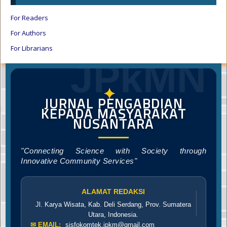
For Readers
For Authors
For Librarians
JPkMN
✦
JURNAL PENGABDIAN
KEPADA MASYARAKAT
NUSANTARA
"Connecting Science with Society through
Innovative Community Services"
ALAMAT REDAKSI
Jl. Karya Wisata, Kab. Deli Serdang, Prov. Sumatera
Utara, Indonesia.
✉ EMAIL:
sisfokomtek.jpkm@gmail.com