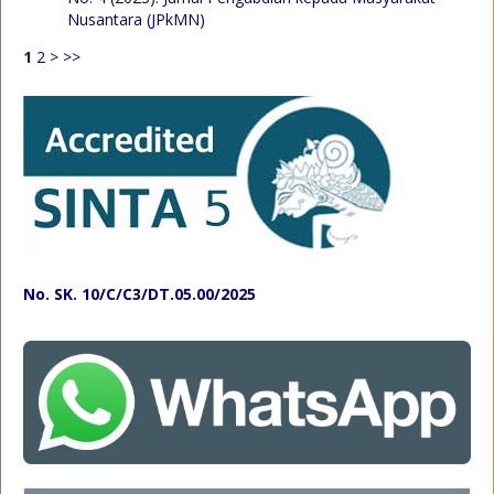
Nusantara (JPkMN)
1
2
>
>>
No. SK. 10/C/C3/DT.05.00/2025