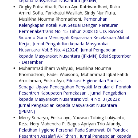
kepada Masyarakat Nusantara (JPkMN)
Ongky Putra Abadi, Ratna Ayu Ratriwardhani, Rizka
Amirul Sofia, Farikhatul Wasillah, Sindy Nur Fitria,
Muslikha Nourma Rhomadhoni,
Pemenuhan
Kelengkapan Kotak P3K Sesuai Dengan Peraturan
Permenakertrans No. 15 Tahun 2008 Di UD. Riwood
Sidoarjo Guna Mencegah Keparahan Kecelakaan Akibat
Kerja
,
Jurnal Pengabdian kepada Masyarakat
Nusantara: Vol. 5 No. 4 (2024): Jurnal Pengabdian
kepada Masyarakat Nusantara (JPkMN) Edisi September
- Desember
Muhammad ilham Wahyudi, Muslikha Nourma
Rhomadhoni, Fadeli Wibisono, Muhammad Iqbal Fahdi
Arrochman, Friska Ayu,
Edukasi Higiene dan Sanitasi
Sebagai Upaya Pencegahan Penyakit Menular di Pondok
Pesantren Kabupaten Pamekasan
,
Jurnal Pengabdian
kepada Masyarakat Nusantara: Vol. 4 No. 3 (2023):
Jurnal Pengabdian kepada Masyarakat Nusantara
(JPkMN)
Merry Sunaryo, Friska ayu, Yauwan Tobing Lukiyanto,
Reza Hery Mahendra P, Bagus Apriyan Trio Afandy,
Pelatihan Hygiene Personal Pada Santriwati Di Pondok
Pesantren Assalafi Al-Fithrah
,
Jurnal Pengabdian kepada