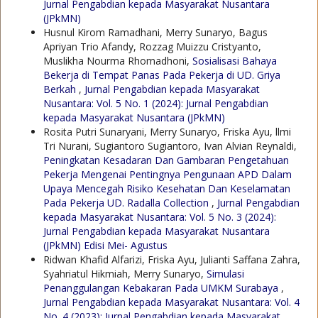
Jurnal Pengabdian kepada Masyarakat Nusantara
(JPkMN)
Husnul Kirom Ramadhani, Merry Sunaryo, Bagus
Apriyan Trio Afandy, Rozzag Muizzu Cristyanto,
Muslikha Nourma Rhomadhoni,
Sosialisasi Bahaya
Bekerja di Tempat Panas Pada Pekerja di UD. Griya
Berkah
,
Jurnal Pengabdian kepada Masyarakat
Nusantara: Vol. 5 No. 1 (2024): Jurnal Pengabdian
kepada Masyarakat Nusantara (JPkMN)
Rosita Putri Sunaryani, Merry Sunaryo, Friska Ayu, llmi
Tri Nurani, Sugiantoro Sugiantoro, Ivan Alvian Reynaldi,
Peningkatan Kesadaran Dan Gambaran Pengetahuan
Pekerja Mengenai Pentingnya Pengunaan APD Dalam
Upaya Mencegah Risiko Kesehatan Dan Keselamatan
Pada Pekerja UD. Radalla Collection
,
Jurnal Pengabdian
kepada Masyarakat Nusantara: Vol. 5 No. 3 (2024):
Jurnal Pengabdian kepada Masyarakat Nusantara
(JPkMN) Edisi Mei- Agustus
Ridwan Khafid Alfarizi, Friska Ayu, Julianti Saffana Zahra,
Syahriatul Hikmiah, Merry Sunaryo,
Simulasi
Penanggulangan Kebakaran Pada UMKM Surabaya
,
Jurnal Pengabdian kepada Masyarakat Nusantara: Vol. 4
No. 4 (2023): Jurnal Pengabdian kepada Masyarakat