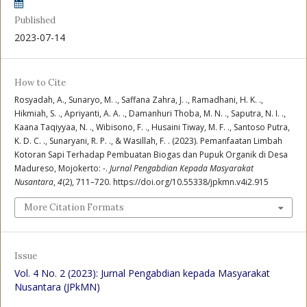
Published
2023-07-14
How to Cite
Rosyadah, A., Sunaryo, M. ., Saffana Zahra, J. ., Ramadhani, H. K. .,
Hikmiah, S. ., Apriyanti, A. A. ., Damanhuri Thoba, M. N. ., Saputra, N. I. .,
Kaana Taqiyyaa, N. ., Wibisono, F. ., Husaini Tiway, M. F. ., Santoso Putra,
K. D. C. ., Sunaryani, R. P. ., & Wasillah, F. . (2023). Pemanfaatan Limbah
Kotoran Sapi Terhadap Pembuatan Biogas dan Pupuk Organik di Desa
Madureso, Mojokerto: -.
Jurnal Pengabdian Kepada Masyarakat
Nusantara
,
4
(2), 711–720. https://doi.org/10.55338/jpkmn.v4i2.915
More Citation Formats
Issue
Vol. 4 No. 2 (2023): Jurnal Pengabdian kepada Masyarakat
Nusantara (JPkMN)