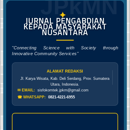
JPkMN
✦
JURNAL PENGABDIAN
KEPADA MASYARAKAT
NUSANTARA
"Connecting Science with Society through
Innovative Community Services"
ALAMAT REDAKSI
Jl. Karya Wisata, Kab. Deli Serdang, Prov. Sumatera
Utara, Indonesia.
✉ EMAIL:
sisfokomtek.jpkm@gmail.com
☎ WHATSAPP:
0821-4221-6955