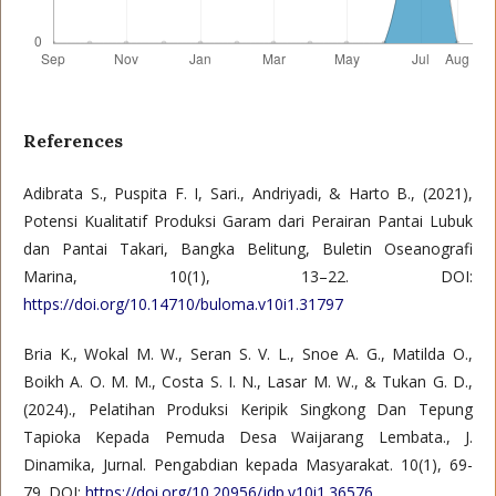
References
Adibrata S., Puspita F. I, Sari., Andriyadi, & Harto B., (2021),
Potensi Kualitatif Produksi Garam dari Perairan Pantai Lubuk
dan Pantai Takari, Bangka Belitung, Buletin Oseanografi
Marina, 10(1), 13–22. DOI:
https://doi.org/10.14710/buloma.v10i1.31797
Bria K., Wokal M. W., Seran S. V. L., Snoe A. G., Matilda O.,
Boikh A. O. M. M., Costa S. I. N., Lasar M. W., & Tukan G. D.,
(2024)., Pelatihan Produksi Keripik Singkong Dan Tepung
Tapioka Kepada Pemuda Desa Waijarang Lembata., J.
Dinamika, Jurnal. Pengabdian kepada Masyarakat. 10(1), 69-
79. DOI:
https://doi.org/10.20956/jdp.v10i1.36576