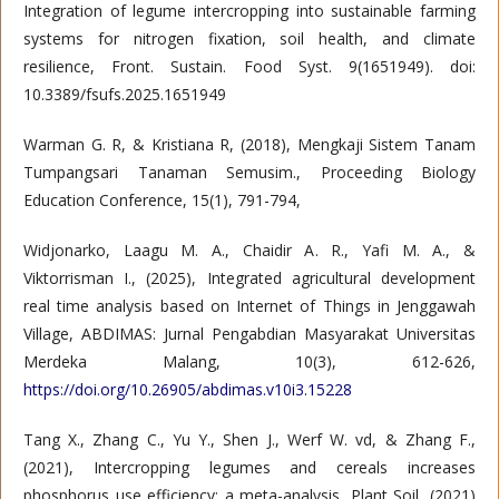
Integration of legume intercropping into sustainable farming
systems for nitrogen fixation, soil health, and climate
resilience, Front. Sustain. Food Syst. 9(1651949). doi:
10.3389/fsufs.2025.1651949
Warman G. R, & Kristiana R, (2018), Mengkaji Sistem Tanam
Tumpangsari Tanaman Semusim., Proceeding Biology
Education Conference, 15(1), 791-794,
Widjonarko, Laagu M. A., Chaidir A. R., Yafi M. A., &
Viktorrisman I., (2025), Integrated agricultural development
real time analysis based on Internet of Things in Jenggawah
Village, ABDIMAS: Jurnal Pengabdian Masyarakat Universitas
Merdeka Malang, 10(3), 612-626,
https://doi.org/10.26905/abdimas.v10i3.15228
Tang X., Zhang C., Yu Y., Shen J., Werf W. vd, & Zhang F.,
(2021), Intercropping legumes and cereals increases
phosphorus use efficiency; a meta-analysis, Plant Soil, (2021)