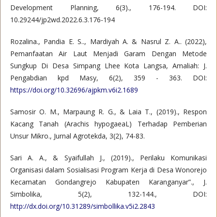
Development Planning, 6(3)., 176-194. DOI:
10.29244/jp2wd.2022.6.3.176-194
Rozalina., Pandia E. S.., Mardiyah A. & Nasrul Z. A.. (2022),
Pemanfaatan Air Laut Menjadi Garam Dengan Metode
Sungkup Di Desa Simpang Lhee Kota Langsa, Amaliah: J.
Pengabdian kpd Masy, 6(2), 359 - 363. DOI:
https://doi.org/10.32696/ajpkm.v6i2.1689
Samosir O. M., Marpaung R. G., & Laia T., (2019)., Respon
Kacang Tanah (Arachis hypogaeaL) Terhadap Pemberian
Unsur Mikro., Jurnal Agrotekda, 3(2), 74-83.
Sari A. A., & Syaifullah J., (2019)., Perilaku Komunikasi
Organisasi dalam Sosialisasi Program Kerja di Desa Wonorejo
Kecamatan Gondangrejo Kabupaten Karanganyar”., J.
Simbolika, 5(2), 132-144., DOI:
http://dx.doi.org/10.31289/simbollika.v5i2.2843