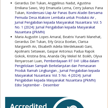
Gerardus Diri Tukan, Anggelinus Nadut, Agustina
Emiliana Sawo, Virji Emanuela Lema, Cerry Julianus Pana
Tukan,
Kondensasi Uap Air Panas Bumi Atadei Bersama
Pemuda Desa Atakore Lembata untuk Produksi Air
,
Jurnal Pengabdian kepada Masyarakat Nusantara: Vol. 5
No. 1 (2024): Jurnal Pengabdian kepada Masyarakat
Nusantara (JPkMN)
Maria Augustin Lopes Amaral, Beatrix Yunarti Manehat,
Gerardus Diri Tukan, Erly Grizca Boelan, Clarisa
Margareth An, Elisabeth Adelia Merdekawati Gani,
Apolinaris Setiawan, Gaspar Antonius Padua Rapok
Gokok, Kristina Bria, Ananda Oky Mekel M. Boikh, Olyva
Renyarosari Luan,
Pemberdayaan RT 041 Liliba dalam
Pengelolaan Sampah Berkelanjutan dan Pemasaran
Produk Ramah Lingkungan
,
Jurnal Pengabdian kepada
Masyarakat Nusantara: Vol. 5 No. 4 (2024): Jurnal
Pengabdian kepada Masyarakat Nusantara (JPkMN)
Edisi September - Desember