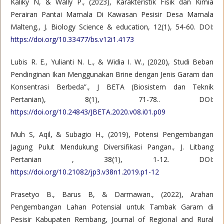
Kaliky N, & Wally P., (2023), Karakteristik Fisik dan Kimia
Perairan Pantai Mamala Di Kawasan Pesisir Desa Mamala
Malteng., J. Biology Science & education, 12(1), 54-60. DOI:
https://doi.org/10.33477/bs.v12i1.4173
Lubis R. E., Yulianti N. L., & Widia I. W., (2020), Studi Beban
Pendinginan Ikan Menggunakan Brine dengan Jenis Garam dan
Konsentrasi Berbeda”., J BETA (Biosistem dan Teknik
Pertanian), 8(1), 71-78.. DOI:
https://doi.org/10.24843/JBETA.2020.v08.i01.p09
Muh S, Aqil, & Subagio H., (2019), Potensi Pengembangan
Jagung Pulut Mendukung Diversifikasi Pangan., J. Litbang
Pertanian , 38(1), 1-12. DOI:
https://doi.org/10.21082/jp3.v38n1.2019.p1-12
Prasetyo B., Barus B, & Darmawan., (2022), Arahan
Pengembangan Lahan Potensial untuk Tambak Garam di
Pesisir Kabupaten Rembang, Journal of Regional and Rural