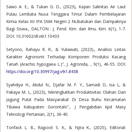
Sawo A. E., & Tukan G. D., (2023), Kajian Salinitas Air Laut
Pulau Lembata Nusa Tenggara Timur Dalam Pembelajaran
Kimia Kelas XII IPA SMA Negeri 2 NUbatukan dan Dampaknya
Bagi Siswa., DALTON : J. Pend. Kim. dan Ilmu. Kim. 6(1), 1-7.
DOI: 10.31602/dl.v6i1.10433
Setyono, Rahayu R. R., & Yuliawati, (2023)., Analisis Lintas
Karakter Agronomi Terhadap Komponen Produksi Kacang
Tanah (Arachis hypogaea L.)”, J. Agronida, , 9(1), 46-55. DOI:
https://doi.org/10.30997/jag.v9i1.8438
Syahdiya H., Abdul N., Djafar M. F. Y., Samadi D, Isa L, &
Pakaya M. I,, (2023), Meningkatkan Produktivitas Olahan Dari
Jagung Pulut Pada Masyarakat Di Desa Buhu Kecamatan
Tibawa Kabupaten Gorontalo”., J Pengabdian kpd Masy
Teknologi Pertanian, 2(1), 36-40.
Tonfack L. B., Rajpoot S. K., & Njira K., (2025), Editorial: