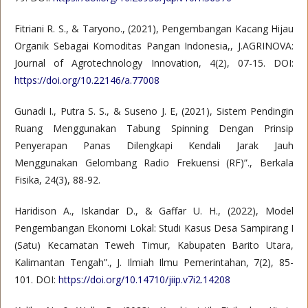
Fitriani R. S., & Taryono., (2021), Pengembangan Kacang Hijau
Organik Sebagai Komoditas Pangan Indonesia,, J.AGRINOVA:
Journal of Agrotechnology Innovation, 4(2), 07-15. DOI:
https://doi.org/10.22146/a.77008
Gunadi I., Putra S. S., & Suseno J. E, (2021), Sistem Pendingin
Ruang Menggunakan Tabung Spinning Dengan Prinsip
Penyerapan Panas Dilengkapi Kendali Jarak Jauh
Menggunakan Gelombang Radio Frekuensi (RF)”., Berkala
Fisika, 24(3), 88-92.
Haridison A., Iskandar D., & Gaffar U. H., (2022), Model
Pengembangan Ekonomi Lokal: Studi Kasus Desa Sampirang I
(Satu) Kecamatan Teweh Timur, Kabupaten Barito Utara,
Kalimantan Tengah”., J. Ilmiah Ilmu Pemerintahan, 7(2), 85-
101. DOI:
https://doi.org/10.14710/jiip.v7i2.14208