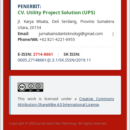
PENERBIT:
CV. Utility Project Solution (UPS)
Jl. Karya Wisata, Deli Serdang, Provinsi Sumatera
Utara, 20154
Email:
jurnalsainsdanteknologi@gmail.com |
Phone/WA:
+62 821-4221-6955
E-ISSN:
2714-8661
|
SK ISSN:
0005.27148661/JI.3.1/SK.ISSN/2019.11
This work is licensed under a
Creative Commons
Attribution-ShareAlike 4.0 International License
.
Copyright © 2022 Jurnal Sains dan Teknologi. All rights reserved.