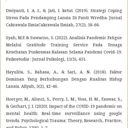
Dwiyanti, I. A. I., & Jati, I. ketut. (2019). Strategi Coping
Stress Pada Pendamping Lansia Di Panti Wredha. Jurnal
Cakrawala IlmiaCakrawala Ilmiah, 27(2), 58–66.
Syah, M.E & Suwarno, S. (2022). Analisis Pandemic Fatigue
Melalui Gratitude Training Service Pada Tenaga
Kesehatan Puskesmas Kalasan Selama Pandemi Covid-19.
Psikostudia : Jurnal Psikologi, 11(3), 451.
Hayulita, S., Bahasa, A., & Sari, A. N. (2018). Faktor
Dominan Yang Berhubungan Dengan Kualitas Hidup
Lansia. Afiyah, 5(2), 42–46.
Hoerger, M., Alonzi, S., Perry, L. M., Voss, H. M., Easwar, S.,
& Gerhart, J. I. (2020). Impact of the COVID-19 pandemic on
mental health: Real-time surveillance using google
trends. Psychological Trauma: Theory, Research, Practice,
and Policy, 12(6), 1–2.