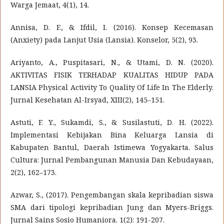
Warga Jemaat, 4(1), 14.
Annisa, D. F., & Ifdil, I. (2016). Konsep Kecemasan
(Anxiety) pada Lanjut Usia (Lansia). Konselor, 5(2), 93.
Ariyanto, A., Puspitasari, N., & Utami, D. N. (2020).
AKTIVITAS FISIK TERHADAP KUALITAS HIDUP PADA
LANSIA Physical Activity To Quality Of Life In The Elderly.
Jurnal Kesehatan Al-Irsyad, XIII(2), 145–151.
Astuti, F. Y., Sukamdi, S., & Susilastuti, D. H. (2022).
Implementasi Kebijakan Bina Keluarga Lansia di
Kabupaten Bantul, Daerah Istimewa Yogyakarta. Salus
Cultura: Jurnal Pembangunan Manusia Dan Kebudayaan,
2(2), 162–173.
Azwar, S., (2017). Pengembangan skala kepribadian siswa
SMA dari tipologi kepribadian Jung dan Myers-Briggs.
Jurnal Sains Sosio Humaniora. 1(2): 191-207.