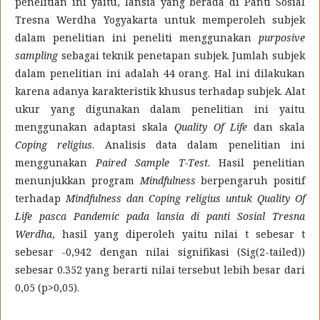
penelitian ini yaitu, lansia yang berada di Panti Sosial
Tresna Werdha Yogyakarta untuk memperoleh subjek
dalam penelitian ini peneliti menggunakan
purposive
sampling
sebagai teknik penetapan subjek. Jumlah subjek
dalam penelitian ini adalah 44 orang. Hal ini dilakukan
karena adanya karakteristik khusus terhadap subjek. Alat
ukur yang digunakan dalam penelitian ini yaitu
menggunakan adaptasi skala
Quality Of Life
dan skala
Coping religius
. Analisis data dalam penelitian ini
menggunakan
Paired Sample T-Test
. Hasil penelitian
menunjukkan program
Mindfulness
berpengaruh positif
terhadap
Mindfulness dan Coping religius untuk Quality Of
Life pasca Pandemic pada lansia di panti Sosial Tresna
Werdha
, hasil yang diperoleh yaitu nilai t sebesar t
sebesar -0,942 dengan nilai signifikasi (Sig(2-tailed))
sebesar 0.352 yang berarti nilai tersebut lebih besar dari
0,05 (p>0,05).