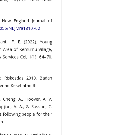
e. New England Journal of
0.1056/NEJMra1810762
anti, F. E. (2022). Young
 Area of Kemumu Village,
Services Cel, 1(1), 64–70.
ma Riskesdas 2018. Badan
rian Kesehatan RI.
., Cheng, A., Hoover, A. V,
opjian, A. A., & Sasson, C.
 following people for their
on.