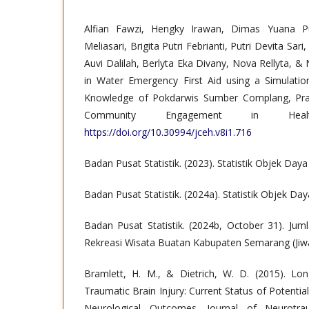
Alfian Fawzi, Hengky Irawan, Dimas Yuana Pu
Meliasari, Brigita Putri Febrianti, Putri Devita Sari,
Auvi Dalilah, Berlyta Eka Divany, Nova Rellyta, &
in Water Emergency First Aid using a Simulati
Knowledge of Pokdarwis Sumber Complang, Prang
Community Engagement in Heal
https://doi.org/10.30994/jceh.v8i1.716
Badan Pusat Statistik. (2023). Statistik Objek Daya
Badan Pusat Statistik. (2024a). Statistik Objek Da
Badan Pusat Statistik. (2024b, October 31). Ju
Rekreasi Wisata Buatan Kabupaten Semarang (Jiw
Bramlett, H. M., & Dietrich, W. D. (2015). L
Traumatic Brain Injury: Current Status of Potenti
Neurological Outcomes. Journal of Neurotra