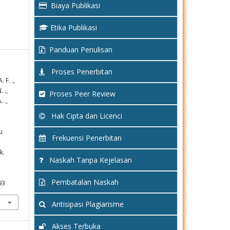
Biaya Publikasi
Etika Publikasi
Panduan Penulisan
Proses Penerbitan
 F. .,
. .,
Proses Peer Review
. .,
Hak Cipta dan Licenci
u
Frekuensi Penerbitan
k.
Naskah Tanpa Kejelasan
Pembatalan Naskah
93
Antisipasi Plagiarisme
Akses Terbuka