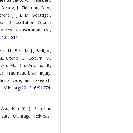
ález-Salvado, V., Hinkelbein,
C., Yeung, J., Zideman, D. A.,
ierens, J. J. L. M., Boettiger,
ean Resuscitation Council
tances. Resuscitation, 161,
021.02.011
, N., Bell, M. J., Belli, A.,
., Citerio, G., Coburn, M.,
yka, M., Diaz-Arrastia, R.,
). Traumatic brain injury:
inical care, and research.
ps://doi.org/10.1016/S1474-
& Asri, N. (2025). Pelatihan
sata Olahraga Rekreasi.