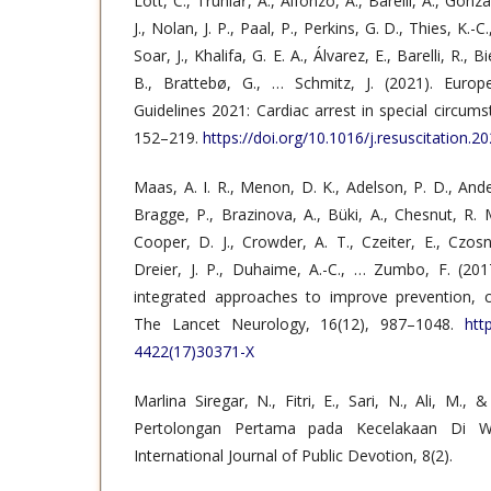
Lott, C., Truhlář, A., Alfonzo, A., Barelli, A., Gonz
J., Nolan, J. P., Paal, P., Perkins, G. D., Thies, K.-
Soar, J., Khalifa, G. E. A., Álvarez, E., Barelli, R., B
B., Brattebø, G., … Schmitz, J. (2021). Europ
Guidelines 2021: Cardiac arrest in special circums
152–219.
https://doi.org/10.1016/j.resuscitation.2
Maas, A. I. R., Menon, D. K., Adelson, P. D., Andelic
Bragge, P., Brazinova, A., Büki, A., Chesnut, R. M
Cooper, D. J., Crowder, A. T., Czeiter, E., Czosn
Dreier, J. P., Duhaime, A.-C., … Zumbo, F. (2017
integrated approaches to improve prevention, cl
The Lancet Neurology, 16(12), 987–1048.
htt
4422(17)30371-X
Marlina Siregar, N., Fitri, E., Sari, N., Ali, M., 
Pertolongan Pertama pada Kecelakaan Di Wi
International Journal of Public Devotion, 8(2).