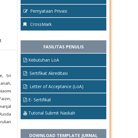
Pernyataan Privasi
CrossMark
t
FASILITAS PENULIS
Kebutuhan LoA
Sertifikat Akreditasi
e, Sri
anah,
Letter of Acceptance (LoA)
 Naomi
aizin,
E- Sertifikat
arijal
Tutorial Submit Naskah
 Rusda
rulian
DOWNLOAD TEMPLATE JURNAL