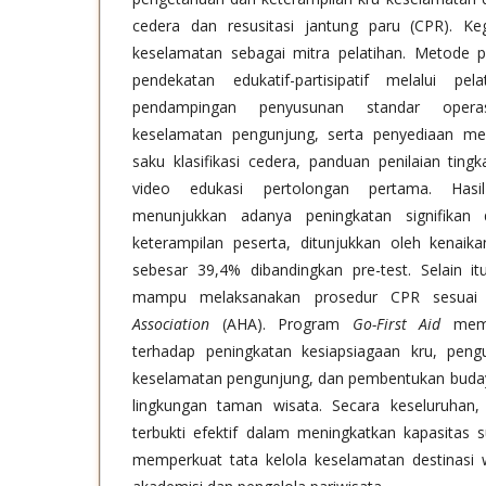
cedera dan resusitasi jantung paru (CPR). Ke
keselamatan sebagai mitra pelatihan. Metode
pendekatan edukatif-partisipatif melalui pela
pendampingan penyusunan standar opera
keselamatan pengunjung, serta penyediaan me
saku klasifikasi cedera, panduan penilaian ting
video edukasi pertolongan pertama. Hasi
menunjukkan adanya peningkatan signifikan
keterampilan peserta, ditunjukkan oleh kenaikan
sebesar 39,4% dibandingkan pre-test. Selain it
mampu melaksanakan prosedur CPR sesuai
Association
(AHA). Program
Go-First Aid
membe
terhadap peningkatan kesiapsiagaan kru, pen
keselamatan pengunjung, dan pembentukan budaya
lingkungan taman wisata. Secara keseluruhan,
terbukti efektif dalam meningkatkan kapasitas
memperkuat tata kelola keselamatan destinasi w