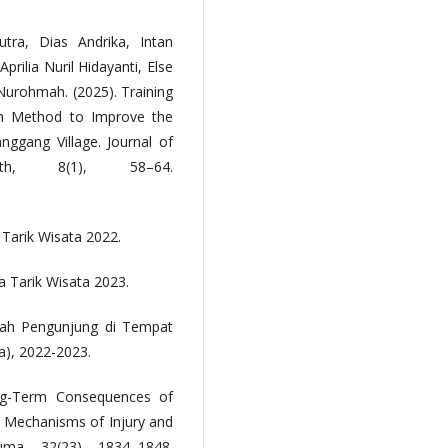
tra, Dias Andrika, Intan
 Aprilia Nuril Hidayanti, Else
 Nurohmah. (2025). Training
on Method to Improve the
gang Village. Journal of
th, 8(1), 58–64.
 Tarik Wisata 2022.
ya Tarik Wisata 2023.
mlah Pengunjung di Tempat
a), 2022-2023.
ong-Term Consequences of
al Mechanisms of Injury and
uma, 32(23), 1834–1848.