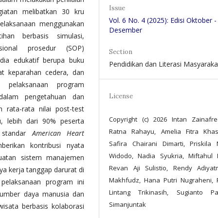
Issue
giatan melibatkan 30 kru
Vol. 6 No. 4 (2025): Edisi Oktober -
 pelaksanaan menggunakan
Desember
tihan berbasis simulasi,
sional prosedur (SOP)
Section
dia edukatif berupa buku
Pendidikan dan Literasi Masyaraka
kat keparahan cedera, dan
l pelaksanaan program
License
 dalam pengetahuan dan
 rata-rata nilai post-test
Copyright (c) 2026 Intan Zainafre
u, lebih dari 90% peserta
Ratna Rahayu, Amelia Fitra Khas
 standar
American Heart
Safira Chairani Dimarti, Priskila
rikan kontribusi nyata
Widodo, Nadia Syukria, Miftahul F
guatan sistem manajemen
Revan Aji Sulistio, Rendy Adiyatm
 kerja tanggap darurat di
Makhfudz, Hana Putri Nugraheni,
 pelaksanaan program ini
Lintang Trikinasih, Sugianto Pa
 sumber daya manusia dan
Simanjuntak
isata berbasis kolaborasi