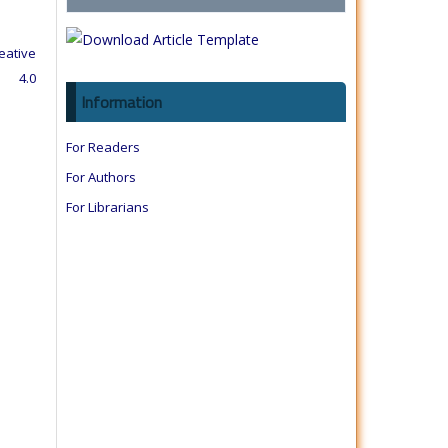
eative
e 4.0
Information
For Readers
For Authors
For Librarians