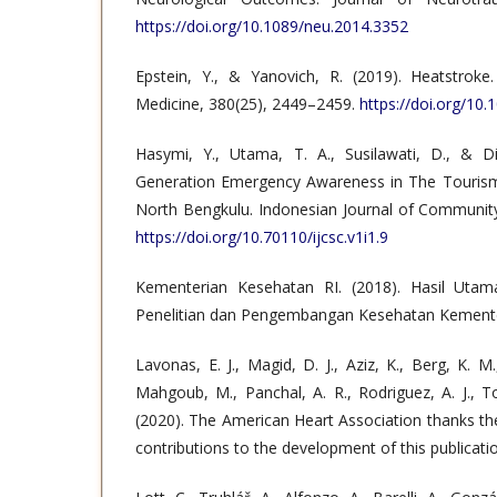
https://doi.org/10.1089/neu.2014.3352
Epstein, Y., & Yanovich, R. (2019). Heatstrok
Medicine, 380(25), 2449–2459.
https://doi.org/1
Hasymi, Y., Utama, T. A., Susilawati, D., & Di
Generation Emergency Awareness in The Tourism
North Bengkulu. Indonesian Journal of Community 
https://doi.org/10.70110/ijcsc.v1i1.9
Kementerian Kesehatan RI. (2018). Hasil Uta
Penelitian dan Pengembangan Kesehatan Kemente
Lavonas, E. J., Magid, D. J., Aziz, K., Berg, K. M
Mahgoub, M., Panchal, A. R., Rodriguez, A. J., T
(2020). The American Heart Association thanks the
contributions to the development of this publicati