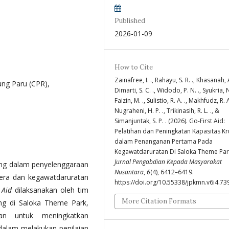
Published
2026-01-09
How to Cite
Zainafree, I. ., Rahayu, S. R. ., Khasanah, A.
ung Paru (CPR),
Dimarti, S. C. ., Widodo, P. N. ., Syukria, N
Faizin, M. ., Sulistio, R. A. ., Makhfudz, R. A
Nugraheni, H. P. ., Trikinasih, R. L. ., &
Simanjuntak, S. P. . (2026). Go-First Aid:
Pelatihan dan Peningkatan Kapasitas Kr
dalam Penanganan Pertama Pada
Kegawatdaruratan Di Saloka Theme Par
Jurnal Pengabdian Kepada Masyarakat
ng dalam penyelenggaraan
Nusantara
,
6
(4), 6412–6419.
edera dan kegawatdaruratan
https://doi.org/10.55338/jpkmn.v6i4.73
t Aid
dilaksanakan oleh tim
More Citation Formats
ng di Saloka Theme Park,
an untuk meningkatkan
dalam melakukan penilaian