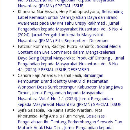
Nusantara (JPkMN) SPECIAL ISSUE
Kharisma Nur Aisyah, Hery Pudjoprastyono,
Rebranding
Label Kemasan untuk Meningkatkan Daya dan Brand
Awareness pada UMKM Tahu Crispy Rakhmad
,
Jurnal
Pengabdian kepada Masyarakat Nusantara: Vol. 5 No. 4
(2024): Jurnal Pengabdian kepada Masyarakat
Nusantara (JPkMN) Edisi September - Desember
Fatchur Rohman, Radityo Putro Handrito,
Social Media
Content dan Live Commerce dalam Mengakselerasi
Daya Saing Digital Masyarakat Produktif Glintung
,
Jurnal
Pengabdian kepada Masyarakat Nusantara: Vol. 6 No.
4.1 (2025): SPESIAL ISSUE DESEMBER
Candra Fajri Ananda, Faishal Fadli,
Bimbingan
Pembuatan Brand Identity UMKM di Kecamatan
Wonosari Desa Sumbertempur Kabupaten Malang Jawa
Timur
,
Jurnal Pengabdian kepada Masyarakat
Nusantara: Vol. 6 No. 1.1 (2024): Jurnal Pengabdian
kepada Masyarakat Nusantara (JPkMN) SPECIAL ISSUE
Syifa Salsabila, Ika Kania Fatdo Wardani, Nita
Khoirunisa, Rifqi Amalia Putri Yahya,
Sosialisasi
Pengetahuan Ibu Tentang Perkembangan Sensoris Dan
Motorik Anak Usia Dini
,
Jurnal Pengabdian kepada