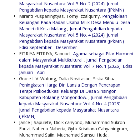
Masyarakat Nusantara: Vol. 5 No. 2 (2024): Jurnal
Pengabdian kepada Masyarakat Nusantara (JPkMN)
Miranti Puspaningtyas, Tomy Izzalqurny,
Pengelolaan
Keuangan Pada Badan Usaha Milik Desa Menuju Desa
Mandiri di Kota Malang
,
Jurnal Pengabdian kepada
Masyarakat Nusantara: Vol. 5 No. 4 (2024): Jurnal
Pengabdian kepada Masyarakat Nusantara (JPkMN)
Edisi September - Desember
FITRIYA FITRIYA, Sapuadi,
Agama sebagai Pilar Harmoni
dalam Masyarakat Multikultural
,
Jurnal Pengabdian
kepada Masyarakat Nusantara: Vol. 7 No. 1 (2026): Edisi
Januari - April
Grace I. V. Watung, Dalia Novitasari, Siska Sibua,
Peningkatan Harga Diri Lansia Dengan Penerapan
Terapi Psikoedukasi Keluarga Di Desa Sinsingon
Kabupaten Bolaang Mongondow.
,
Jurnal Pengabdian
kepada Masyarakat Nusantara: Vol. 4 No. 4 (2023):
Jurnal Pengabdian kepada Masyarakat Nusantara
(JPkMN)
Jance J Sapulete, Didik cahyono, Muhammad Sukron
Fauzi, Naheria Naheria, Gyta Krisdiana Cahyaningrum,
Muhammad Saiin, Muchamad Samsul Huda,