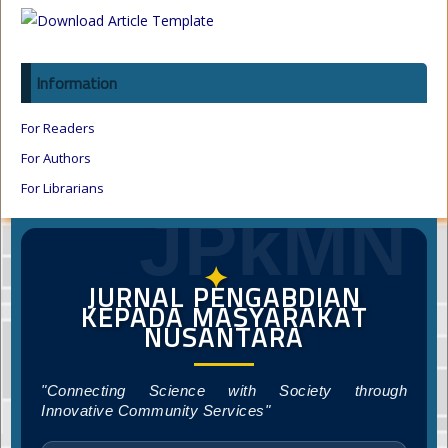
Information
For Readers
For Authors
For Librarians
JPkMN
✦
JURNAL PENGABDIAN
KEPADA MASYARAKAT
NUSANTARA
"Connecting Science with Society through
Innovative Community Services"