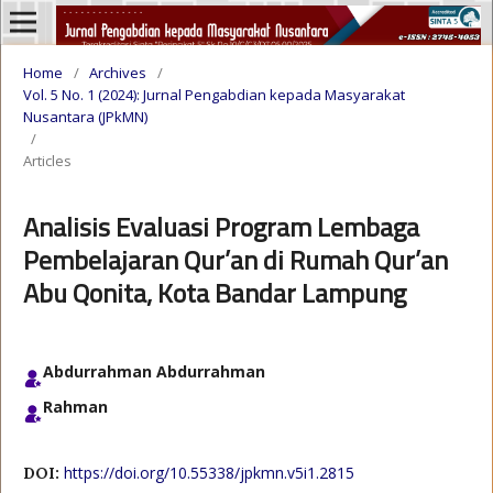
Home
/
Archives
/
Vol. 5 No. 1 (2024): Jurnal Pengabdian kepada Masyarakat
Nusantara (JPkMN)
/
Articles
Analisis Evaluasi Program Lembaga
Pembelajaran Qur’an di Rumah Qur’an
Abu Qonita, Kota Bandar Lampung
Abdurrahman Abdurrahman
Rahman
https://doi.org/10.55338/jpkmn.v5i1.2815
DOI: