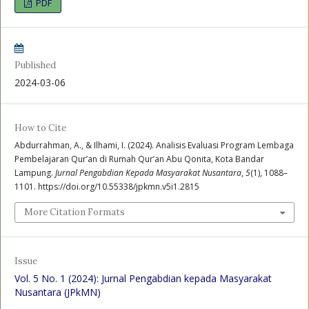
PDF
Published
2024-03-06
How to Cite
Abdurrahman, A., & Ilhami, I. (2024). Analisis Evaluasi Program Lembaga
Pembelajaran Qur’an di Rumah Qur’an Abu Qonita, Kota Bandar
Lampung.
Jurnal Pengabdian Kepada Masyarakat Nusantara
,
5
(1), 1088–
1101. https://doi.org/10.55338/jpkmn.v5i1.2815
More Citation Formats
Issue
Vol. 5 No. 1 (2024): Jurnal Pengabdian kepada Masyarakat
Nusantara (JPkMN)