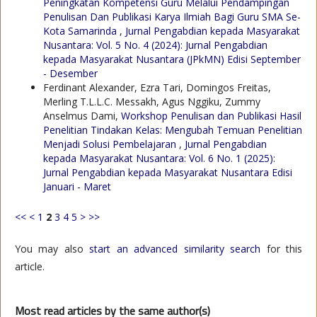
Peningkatan Kompetensi Guru Melalui Pendampingan
Penulisan Dan Publikasi Karya Ilmiah Bagi Guru SMA Se-
Kota Samarinda
,
Jurnal Pengabdian kepada Masyarakat
Nusantara: Vol. 5 No. 4 (2024): Jurnal Pengabdian
kepada Masyarakat Nusantara (JPkMN) Edisi September
- Desember
Ferdinant Alexander, Ezra Tari, Domingos Freitas,
Merling T.L.L.C. Messakh, Agus Nggiku, Zummy
Anselmus Dami,
Workshop Penulisan dan Publikasi Hasil
Penelitian Tindakan Kelas: Mengubah Temuan Penelitian
Menjadi Solusi Pembelajaran
,
Jurnal Pengabdian
kepada Masyarakat Nusantara: Vol. 6 No. 1 (2025):
Jurnal Pengabdian kepada Masyarakat Nusantara Edisi
Januari - Maret
<<
<
1
2
3
4
5
>
>>
You may also
start an advanced similarity search
for this
article.
Most read articles by the same author(s)