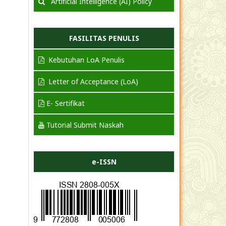
Artificial Intelligence (AI) Policy
FASILITAS PENULIS
Kebutuhan LoA Penulis
Letter of Acceptance (LoA)
E- Sertifikat
Tutorial Submit Naskah
e-ISSN