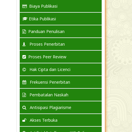
Biaya Publikasi
Etika Publikasi
Panduan Penulisan
Proses Penerbitan
Proses Peer Review
Hak Cipta dan Licenci
Frekuensi Penerbitan
Pembatalan Naskah
Antisipasi Plagiarisme
Akses Terbuka