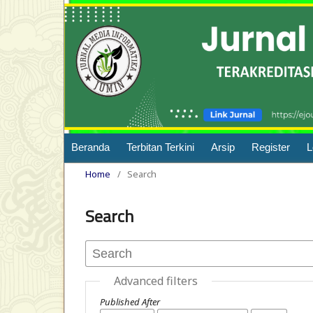
Beranda
Terbitan Terkini
Arsip
Register
L
Home
/
Search
Search
Advanced filters
Published After