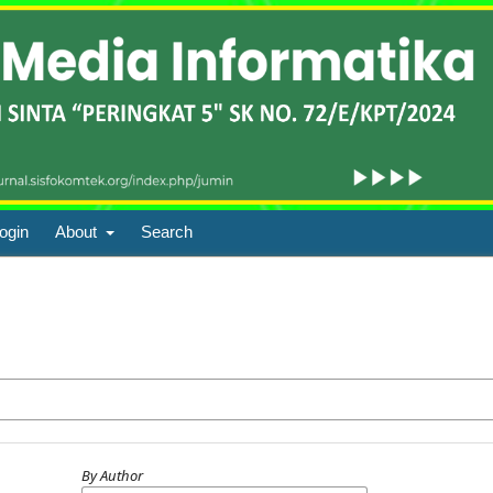
ogin
About
Search
By Author