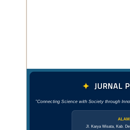
✦
JURNAL 
"Connecting Science with Society through Inn
ALAM
Jl. Karya Wisata, Kab. De