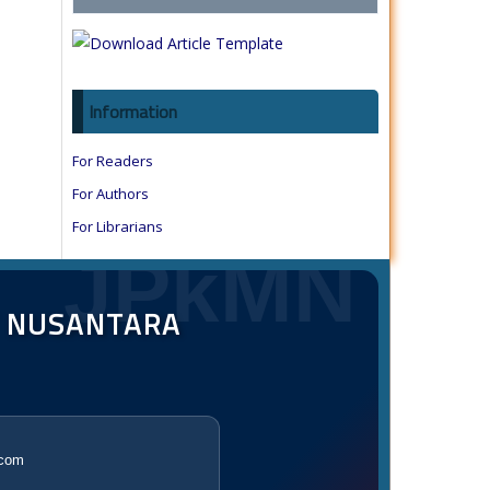
Information
For Readers
For Authors
For Librarians
JPkMN
T NUSANTARA
.com