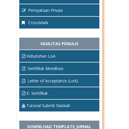
Pernyataan Privasi
CrossMark
FASILITAS PENULIS
Kebutuhan LoA
Sertifikat Akreditasi
Letter of Acceptance (LoA)
E- Sertifikat
Tutorial Submit Naskah
DOWNLOAD TEMPLATE JURNAL