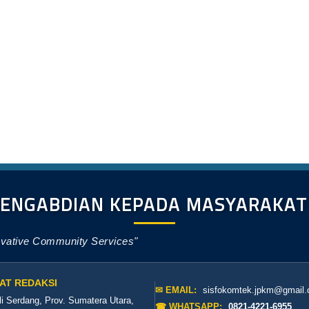
PENGABDIAN KEPADA MASYARAKA
ovative Community Services"
AT REDAKSI
✉ EMAIL:
sisfokomtek.jpkm@gmail
li Serdang, Prov. Sumatera Utara,
☎ WHATSAPP:
0821-4221-6955