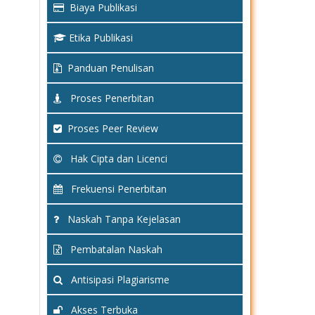
Biaya Publikasi
Etika Publikasi
Panduan Penulisan
Proses Penerbitan
Proses Peer Review
Hak Cipta dan Licenci
Frekuensi Penerbitan
Naskah Tanpa Kejelasan
Pembatalan Naskah
Antisipasi Plagiarisme
Akses Terbuka