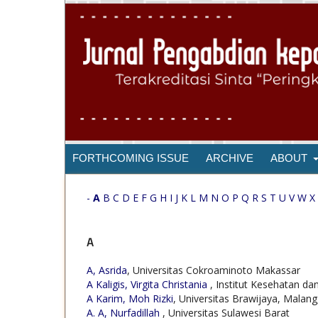
FORTHCOMING ISSUE
ARCHIVE
ABOUT
-
A
B
C
D
E
F
G
H
I
J
K
L
M
N
O
P
Q
R
S
T
U
V
W
X
A
A, Asrida
, Universitas Cokroaminoto Makassar
A Kaligis, Virgita Christania
, Institut Kesehatan d
A Karim, Moh Rizki
, Universitas Brawijaya, Malang
A. A, Nurfadillah
, Universitas Sulawesi Barat