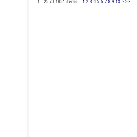
1 - 25 of 1851 items
1
2
3
4
5
6
7
8
9
10
>
>>