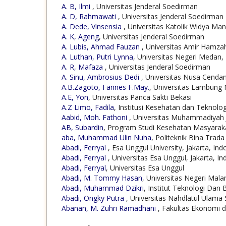
A. B, Ilmi
, Universitas Jenderal Soedirman
A. D, Rahmawati
, Universitas Jenderal Soedirman
A. Dede, Vinsensia
, Universitas Katolik Widya Man
A. K, Ageng
, Universitas Jenderal Soedirman
A. Lubis, Ahmad Fauzan
, Universitas Amir Hamza
A. Luthan, Putri Lynna
, Universitas Negeri Medan
A. R, Mafaza
, Universitas Jenderal Soedirman
A. Sinu, Ambrosius Dedi
, Universitas Nusa Cenda
A.B.Zagoto, Fannes F.May.
, Universitas Lambung
A.E, Yon
, Universitas Panca Sakti Bekasi
A.Z Limo, Fadila
, Institusi Kesehatan dan Teknolo
Aabid, Moh. Fathoni
, Universitas Muhammadiyah
AB, Subardin
, Program Studi Kesehatan Masyaraka
aba, Muhammad Ulin Nuha
, Politeknik Bina Trad
Abadi, Ferryal
, Esa Unggul University, Jakarta, Ind
Abadi, Ferryal
, Universitas Esa Unggul, Jakarta, I
Abadi, Ferryal
, Universitas Esa Unggul
Abadi, M. Tommy Hasan
, Universitas Negeri Mala
Abadi, Muhammad Dzikri
, Institut Teknologi Da
Abadi, Ongky Putra
, Universitas Nahdlatul Ulama
Abanan, M. Zuhri Ramadhani
, Fakultas Ekonomi d