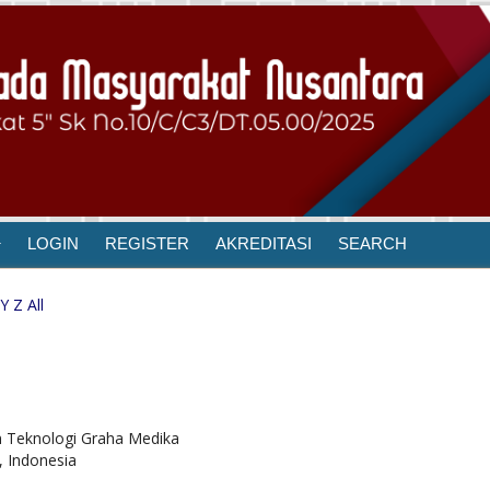
LOGIN
REGISTER
AKREDITASI
SEARCH
Y
Z
All
an Teknologi Graha Medika
, Indonesia