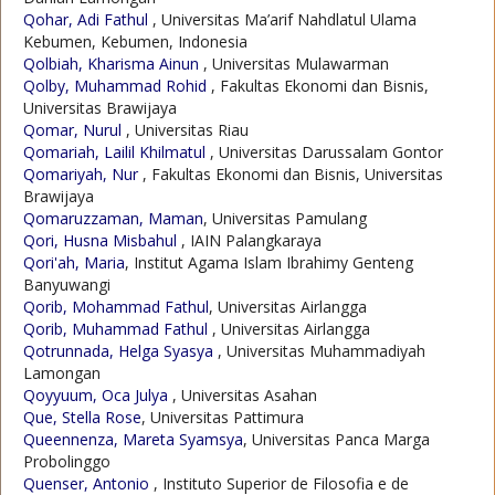
Qohar, Adi Fathul
, Universitas Ma’arif Nahdlatul Ulama
Kebumen, Kebumen, Indonesia
Qolbiah, Kharisma Ainun
, Universitas Mulawarman
Qolby, Muhammad Rohid
, Fakultas Ekonomi dan Bisnis,
Universitas Brawijaya
Qomar, Nurul
, Universitas Riau
Qomariah, Lailil Khilmatul
, Universitas Darussalam Gontor
Qomariyah, Nur
, Fakultas Ekonomi dan Bisnis, Universitas
Brawijaya
Qomaruzzaman, Maman
, Universitas Pamulang
Qori, Husna Misbahul
, IAIN Palangkaraya
Qori'ah, Maria
, Institut Agama Islam Ibrahimy Genteng
Banyuwangi
Qorib, Mohammad Fathul
, Universitas Airlangga
Qorib, Muhammad Fathul
, Universitas Airlangga
Qotrunnada, Helga Syasya
, Universitas Muhammadiyah
Lamongan
Qoyyuum, Oca Julya
, Universitas Asahan
Que, Stella Rose
, Universitas Pattimura
Queennenza, Mareta Syamsya
, Universitas Panca Marga
Probolinggo
Quenser, Antonio
, Instituto Superior de Filosofia e de