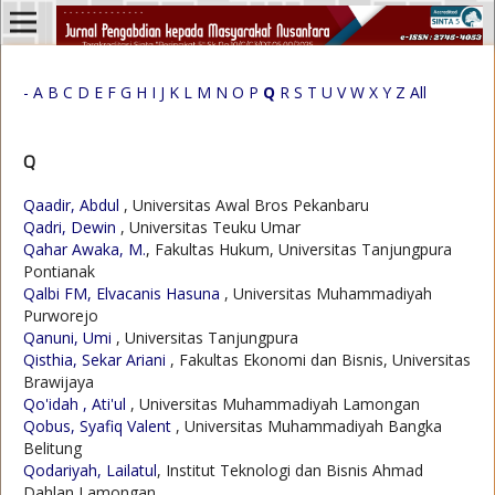
-
A
B
C
D
E
F
G
H
I
J
K
L
M
N
O
P
Q
R
S
T
U
V
W
X
Y
Z
All
Q
Qaadir, Abdul
, Universitas Awal Bros Pekanbaru
Qadri, Dewin
, Universitas Teuku Umar
Qahar Awaka, M.
, Fakultas Hukum, Universitas Tanjungpura
Pontianak
Qalbi FM, Elvacanis Hasuna
, Universitas Muhammadiyah
Purworejo
Qanuni, Umi
, Universitas Tanjungpura
Qisthia, Sekar Ariani
, Fakultas Ekonomi dan Bisnis, Universitas
Brawijaya
Qo'idah , Ati'ul
, Universitas Muhammadiyah Lamongan
Qobus, Syafiq Valent
, Universitas Muhammadiyah Bangka
Belitung
Qodariyah, Lailatul
, Institut Teknologi dan Bisnis Ahmad
Dahlan Lamongan