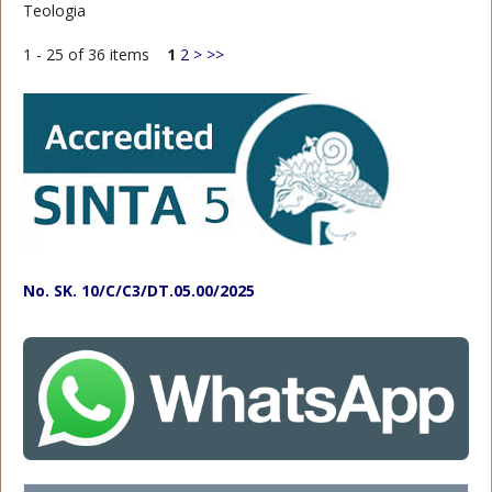
Teologia
1 - 25 of 36 items
1
2
>
>>
No. SK. 10/C/C3/DT.05.00/2025