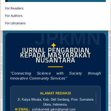
For Readers
For Authors
For Librarians
JPkMN
✦
JURNAL PENGABDIAN
KEPADA MASYARAKAT
NUSANTARA
"Connecting Science with Society through
Innovative Community Services"
ALAMAT REDAKSI
Jl. Karya Wisata, Kab. Deli Serdang, Prov. Sumatera
Utara, Indonesia.
✉ EMAIL:
sisfokomtek.jpkm@gmail.com