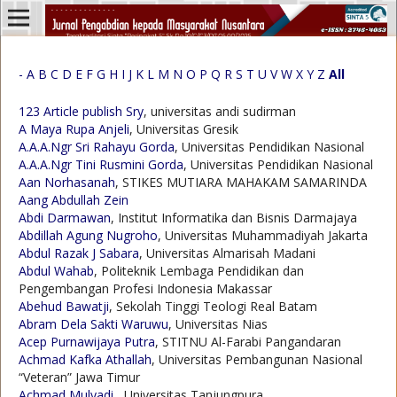
-
A
B
C
D
E
F
G
H
I
J
K
L
M
N
O
P
Q
R
S
T
U
V
W
X
Y
Z
All
123 Article publish Sry
, universitas andi sudirman
A Maya Rupa Anjeli
, Universitas Gresik
A.A.A.Ngr Sri Rahayu Gorda
, Universitas Pendidikan Nasional
A.A.A.Ngr Tini Rusmini Gorda
, Universitas Pendidikan Nasional
Aan Norhasanah
, STIKES MUTIARA MAHAKAM SAMARINDA
Aang Abdullah Zein
Abdi Darmawan
, Institut Informatika dan Bisnis Darmajaya
Abdillah Agung Nugroho
, Universitas Muhammadiyah Jakarta
Abdul Razak J Sabara
, Universitas Almarisah Madani
Abdul Wahab
, Politeknik Lembaga Pendidikan dan
Pengembangan Profesi Indonesia Makassar
Abehud Bawatji
, Sekolah Tinggi Teologi Real Batam
Abram Dela Sakti Waruwu
, Universitas Nias
Acep Purnawijaya Putra
, STITNU Al-Farabi Pangandaran
Achmad Kafka Athallah
, Universitas Pembangunan Nasional
“Veteran” Jawa Timur
Achmad Mulyadi
, Universitas Tanjungpura