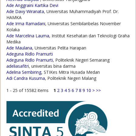
Ade Anggraini Kartika Devi
Ade Davy Wiranata
, Universitas Muhammadiyah Prof. Dr.
HAMKA
Ade Irma Ramadani
, Universitas Sembilanbelas November
Kolaka
Ade Marcelina Lauma
, Institut Kesehatan dan Teknologi Graha
Medika
Ade Maulana
, Universitas Pelita Harapan
Adeguna Ridlo Pramurti
Adeguna Ridlo Pramurti
, Politeknik Negeri Semarang
adeliasafitri
, universitas bina darma
Adelina Sembiring
, STIKes Mitra Husada Medan
Adi Candra Kusuma
, Politeknik Negeri Malang
1 - 25 of 15582 items
1
2
3
4
5
6
7
8
9
10
>
>>