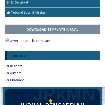
E- Sertifikat
Tutorial Submit Naskah
DOWNLOAD TEMPLATE JURNAL
Information
For Readers
For Authors
For Librarians
JPkMN
✦