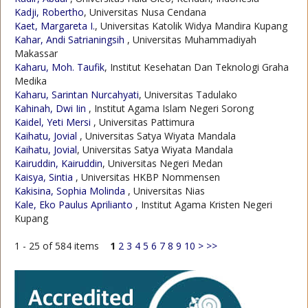
Kadji, Robertho
, Universitas Nusa Cendana
Kaet, Margareta I.
, Universitas Katolik Widya Mandira Kupang
Kahar, Andi Satrianingsih
, Universitas Muhammadiyah
Makassar
Kaharu, Moh. Taufik
, Institut Kesehatan Dan Teknologi Graha
Medika
Kaharu, Sarintan Nurcahyati
, Universitas Tadulako
Kahinah, Dwi Iin
, Institut Agama Islam Negeri Sorong
Kaidel, Yeti Mersi
, Universitas Pattimura
Kaihatu, Jovial
, Universitas Satya Wiyata Mandala
Kaihatu, Jovial
, Universitas Satya Wiyata Mandala
Kairuddin, Kairuddin
, Universitas Negeri Medan
Kaisya, Sintia
, Universitas HKBP Nommensen
Kakisina, Sophia Molinda
, Universitas Nias
Kale, Eko Paulus Aprilianto
, Institut Agama Kristen Negeri
Kupang
1 - 25 of 584 items
1
2
3
4
5
6
7
8
9
10
>
>>