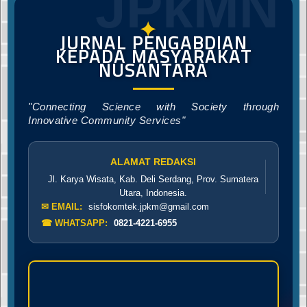
JPkMN
✦
JURNAL PENGABDIAN
KEPADA MASYARAKAT
NUSANTARA
"Connecting Science with Society through
Innovative Community Services"
ALAMAT REDAKSI
Jl. Karya Wisata, Kab. Deli Serdang, Prov. Sumatera
Utara, Indonesia.
✉ EMAIL:
sisfokomtek.jpkm@gmail.com
☎ WHATSAPP:
0821-4221-6955