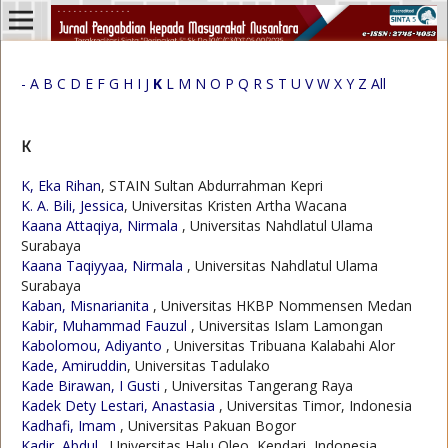
-
A
B
C
D
E
F
G
H
I
J
K
L
M
N
O
P
Q
R
S
T
U
V
W
X
Y
Z
All
K
K, Eka Rihan
, STAIN Sultan Abdurrahman Kepri
K. A. Bili, Jessica
, Universitas Kristen Artha Wacana
Kaana Attaqiya, Nirmala
, Universitas Nahdlatul Ulama
Surabaya
Kaana Taqiyyaa, Nirmala
, Universitas Nahdlatul Ulama
Surabaya
Kaban, Misnarianita
, Universitas HKBP Nommensen Medan
Kabir, Muhammad Fauzul
, Universitas Islam Lamongan
Kabolomou, Adiyanto
, Universitas Tribuana Kalabahi Alor
Kade, Amiruddin
, Universitas Tadulako
Kade Birawan, I Gusti
, Universitas Tangerang Raya
Kadek Dety Lestari, Anastasia
, Universitas Timor, Indonesia
Kadhafi, Imam
, Universitas Pakuan Bogor
Kadir, Abdul
, Universitas Halu Oleo, Kendari, Indonesia