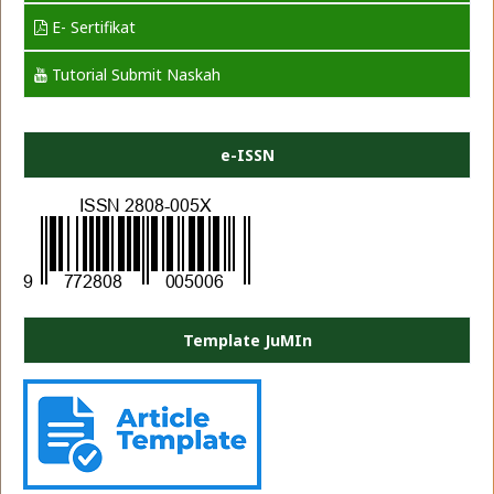
E- Sertifikat
Tutorial Submit Naskah
e-ISSN
Template JuMIn
PLATE JEA