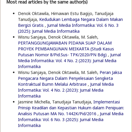
Most read articles by the same author(s)
Denok Oktawila, Himawan Estu Bagijo, Tanudjaja
Tanudjaja,
Kedudukan Lembaga Negara Dalam Makan
Bergizi Gratis
,
Jurnal Media Informatika: Vol. 6 No. 3
(2025): Jurnal Media Informatika
Wisnu Sanjaya, Denok Oktawila, M. Saleh,
PERTANGGUNGJAWABAN PIDANA SUAP DALAM
PROYEK PEMBANGUNAN MEIKARTA (Studi Kasus
Putusan Nomor 8/Pid.Sus- TPK/2020/PN Bdg)
,
Jurnal
Media Informatika: Vol. 4 No. 2 (2023): Jurnal Media
Informatika
Wisnu Sanjaya, Denok Oktawila, M. Saleh,
Peran Jaksa
Pengacara Negara Dalam Penyelesaian Sengketa
Kontraktual Bumn Melalui Arbitrase
,
Jurnal Media
Informatika: Vol. 4 No. 2 (2023): Jurnal Media
Informatika
Jasmine Michella, Tanudjaja Tanudjaja,
Implementasi
Prinsip Keadilan dan Kepastian Hukum dalam Penipuan:
Analisis Putusan MA No. 1442K/Pid/2016
,
Jurnal Media
Informatika: Vol. 6 No. 3 (2025): Jurnal Media
Informatika