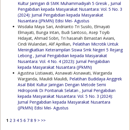
Kultur Jaringan di SMK Muhammadiyah 5 Gresik
,
Jurnal
Pengabdian kepada Masyarakat Nusantara: Vol. 5 No. 3
(2024): Jurnal Pengabdian kepada Masyarakat
Nusantara (JPkMN) Edisi Mei- Agustus
Wisdalia Maya Sari, Andrianto Tri Susilo, Elmayati
Elmayati, Bunga Intan, Budi Santoso, Asep Toyib
Hidayat, Ahmad Sobri, Tri hasanah Bimastari Aviani,
Cindi Wulandari, Alif Aprillian,
Pelatihan Microtik Untuk
Meningkatkan Keterampilan Siswa Smk Negeri 5 Rejang
Lebong
,
Jurnal Pengabdian kepada Masyarakat
Nusantara: Vol. 4 No. 4 (2023): Jurnal Pengabdian
kepada Masyarakat Nusantara (JPkMN)
Agustina Listiawati, Asnawati Asnawati, Warganda
Warganda, Maulidi Maulidi,
Pelatihan Budidaya Anggrek
Asal Bibit Kultur Jaringan Dengan Metode Semi
Hidroponik Di Pontianak Selatan
,
Jurnal Pengabdian
kepada Masyarakat Nusantara: Vol. 5 No. 3 (2024):
Jurnal Pengabdian kepada Masyarakat Nusantara
(JPkMN) Edisi Mei- Agustus
1
2
3
4
5
6
7
8
9
>
>>