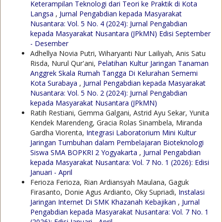
Keterampilan Teknologi dari Teori ke Praktik di Kota
Langsa
,
Jurnal Pengabdian kepada Masyarakat
Nusantara: Vol. 5 No. 4 (2024): Jurnal Pengabdian
kepada Masyarakat Nusantara (JPkMN) Edisi September
- Desember
Adhellya Novia Putri, Wiharyanti Nur Lailiyah, Anis Satu
Risda, Nurul Qur'ani,
Pelatihan Kultur Jaringan Tanaman
Anggrek Skala Rumah Tangga Di Kelurahan Sememi
Kota Surabaya
,
Jurnal Pengabdian kepada Masyarakat
Nusantara: Vol. 5 No. 2 (2024): Jurnal Pengabdian
kepada Masyarakat Nusantara (JPkMN)
Ratih Restiani, Gemma Galgani, Astrid Ayu Sekar, Yunita
Kendek Marendeng, Gracia Rolas Sinambela, Miranda
Gardha Viorenta,
Integrasi Laboratorium Mini Kultur
Jaringan Tumbuhan dalam Pembelajaran Bioteknologi
Siswa SMA BOPKRI 2 Yogyakarta
,
Jurnal Pengabdian
kepada Masyarakat Nusantara: Vol. 7 No. 1 (2026): Edisi
Januari - April
Ferioza Ferioza, Rian Ardiansyah Maulana, Gaguk
Firasanto, Donie Agus Ardianto, Oky Supriadi,
Instalasi
Jaringan Internet Di SMK Khazanah Kebajikan
,
Jurnal
Pengabdian kepada Masyarakat Nusantara: Vol. 7 No. 1
(2026): Edisi Januari - April