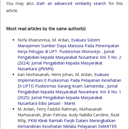
You may also
start an advanced similarity search
for this
article.
Most read articles by the same author(s)
Nofa Khairunnisa, M. Ardan,
Evaluasi Sistem
Manajemen Sumber Daya Manusia Pada Penempatan
Kerja Petugas di UPT. Puskesmas Wonorejo
,
Jurnal
Pengabdian kepada Masyarakat Nusantara: Vol. 5 No. 2
(2024): Jurnal Pengabdian kepada Masyarakat
Nusantara (JPkMN)
Aan Norhasanah, Herni Johan, M. Ardan,
Evaluasi
Implementasi E-Puskesmas Pada Pelayanan Kesehatan
Di UPTD Puskesmas Karang Asam Samarinda
,
Jurnal
Pengabdian kepada Masyarakat Nusantara: Vol. 6 No. 1
(2025): Jurnal Pengabdian kepada Masyarakat
Nusantara Edisi Januari - Maret
M. Ardan, Ferry Fadzlul Rahman, Nurhasanah
Nurhasanah, Jihan Patrizia, Audy Nabilla Caroline, Razil
Rifqi,
PKM Klinik Ramlah Parjib Dalam Meningkatkan
Kemandirian Kesehatan Melalui Pelayanan SMARTER