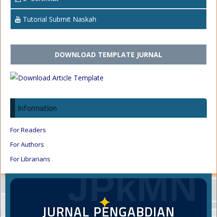
Tutorial Submit Naskah
DOWNLOAD TEMPLATE JURNAL
Information
For Readers
For Authors
For Librarians
JPkMN
✦
JURNAL PENGABDIAN