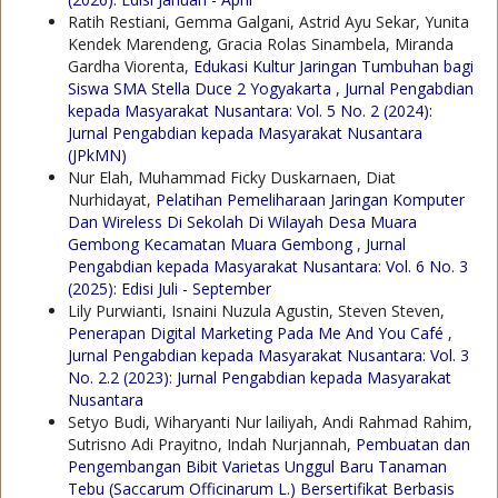
Ratih Restiani, Gemma Galgani, Astrid Ayu Sekar, Yunita
Kendek Marendeng, Gracia Rolas Sinambela, Miranda
Gardha Viorenta,
Edukasi Kultur Jaringan Tumbuhan bagi
Siswa SMA Stella Duce 2 Yogyakarta
,
Jurnal Pengabdian
kepada Masyarakat Nusantara: Vol. 5 No. 2 (2024):
Jurnal Pengabdian kepada Masyarakat Nusantara
(JPkMN)
Nur Elah, Muhammad Ficky Duskarnaen, Diat
Nurhidayat,
Pelatihan Pemeliharaan Jaringan Komputer
Dan Wireless Di Sekolah Di Wilayah Desa Muara
Gembong Kecamatan Muara Gembong
,
Jurnal
Pengabdian kepada Masyarakat Nusantara: Vol. 6 No. 3
(2025): Edisi Juli - September
Lily Purwianti, Isnaini Nuzula Agustin, Steven Steven,
Penerapan Digital Marketing Pada Me And You Café
,
Jurnal Pengabdian kepada Masyarakat Nusantara: Vol. 3
No. 2.2 (2023): Jurnal Pengabdian kepada Masyarakat
Nusantara
Setyo Budi, Wiharyanti Nur lailiyah, Andi Rahmad Rahim,
Sutrisno Adi Prayitno, Indah Nurjannah,
Pembuatan dan
Pengembangan Bibit Varietas Unggul Baru Tanaman
Tebu (Saccarum Officinarum L.) Bersertifikat Berbasis