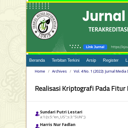
Beranda
Terbitan Terkini
Arsip
Register
L
Home
/
Archives
/
Vol. 4 No. 1 (2022): Jurnal Media
Realisasi Kriptografi Pada Fitu
Sundari Putri Lestari
a:1:{s:5:"en_US";s:3:"SUN";}
Harris Nur Fadlan