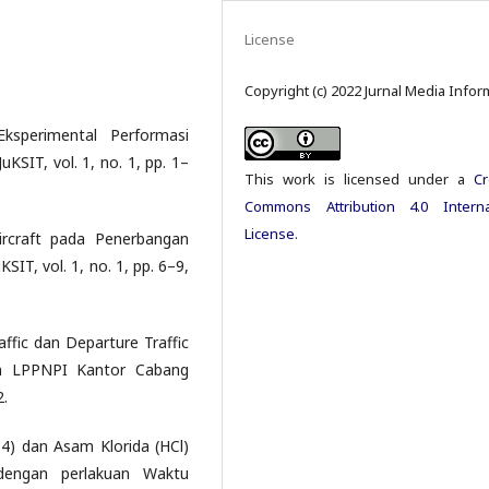
License
Copyright (c) 2022 Jurnal Media Infor
Eksperimental Performasi
uKSIT, vol. 1, no. 1, pp. 1–
This work is licensed under a
Cr
Commons Attribution 4.0 Interna
License
.
rcraft pada Penerbangan
KSIT, vol. 1, no. 1, pp. 6–9,
affic dan Departure Traffic
m LPPNPI Kantor Cabang
2.
4) dan Asam Klorida (HCl)
dengan perlakuan Waktu