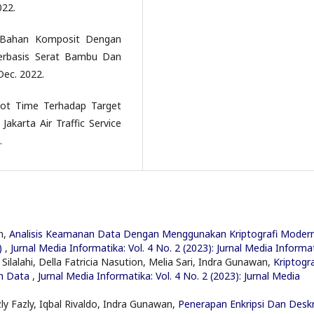
022.
n Bahan Komposit Dengan
erbasis Serat Bambu Dan
 Dec. 2022.
lot Time Terhadap Target
karta Air Traffic Service
.
an,
Analisis Keamanan Data Dengan Menggunakan Kriptografi Moder
S)
,
Jurnal Media Informatika: Vol. 4 No. 2 (2023): Jurnal Media Informa
lalahi, Della Fatricia Nasution, Melia Sari, Indra Gunawan,
Kriptogra
n Data
,
Jurnal Media Informatika: Vol. 4 No. 2 (2023): Jurnal Media
ly Fazly, Iqbal Rivaldo, Indra Gunawan,
Penerapan Enkripsi Dan Deskr