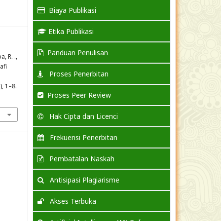
Biaya Publikasi
Etika Publikasi
Panduan Penulisan
a, R. .,
afi
Proses Penerbitan
), 1–8.
Proses Peer Review
3
Hak Cipta dan Licenci
Frekuensi Penerbitan
Pembatalan Naskah
Antisipasi Plagiarisme
Akses Terbuka