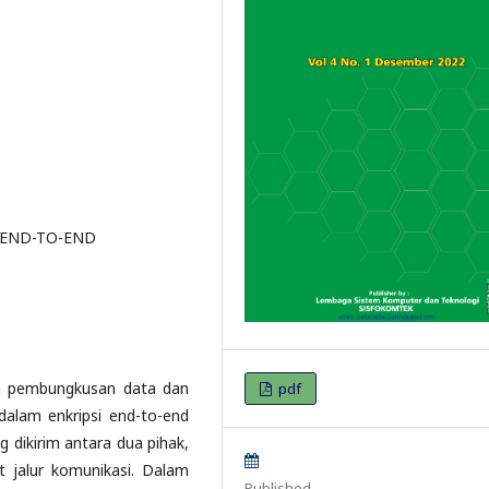
psi END-TO-END
lam pembungkusan data dan
pdf
dalam enkripsi end-to-end
dikirim antara dua pihak,
 jalur komunikasi. Dalam
Published