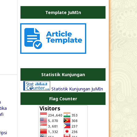
Template JuMIn
PLATE
JEA
Statistik Kunjungan
Statistik Kunjungan JuMIn
Flag Counter
n
tika
fi
ipsi