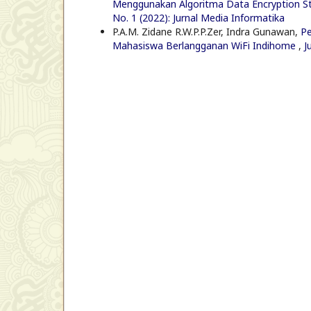
Menggunakan Algoritma Data Encryption 
No. 1 (2022): Jurnal Media Informatika
P.A.M. Zidane R.W.P.P.Zer, Indra Gunawan,
Pe
Mahasiswa Berlangganan WiFi Indihome
,
J