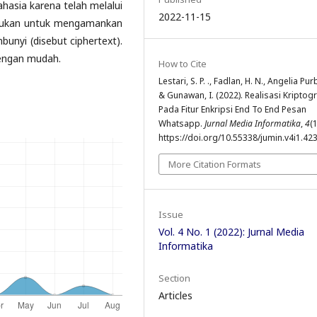
hasia karena telah melalui
2022-11-15
lakukan untuk mengamankan
bunyi (disebut ciphertext).
dengan mudah.
How to Cite
Lestari, S. P. ., Fadlan, H. N., Angelia Purb
& Gunawan, I. (2022). Realisasi Kriptogr
Pada Fitur Enkripsi End To End Pesan
Whatsapp.
Jurnal Media Informatika
,
4
(1
https://doi.org/10.55338/jumin.v4i1.42
More Citation Formats
Issue
Vol. 4 No. 1 (2022): Jurnal Media
Informatika
Section
Articles