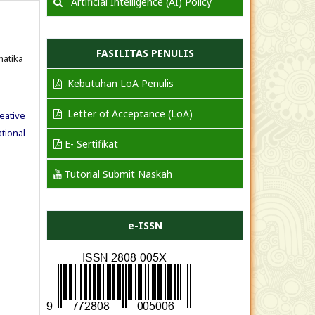
Artificial Intelligence (AI) Policy
FASILITAS PENULIS
matika
Kebutuhan LoA Penulis
Letter of Acceptance (LoA)
eative
tional
E- Sertifikat
Tutorial Submit Naskah
e-ISSN