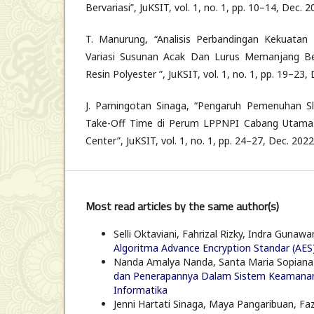
Bervariasi”, JuKSIT, vol. 1, no. 1, pp. 10–14, Dec. 2
T. Manurung, “Analisis Perbandingan Kekuata
Variasi Susunan Acak Dan Lurus Memanjang B
Resin Polyester ”, JuKSIT, vol. 1, no. 1, pp. 19–23,
J. Parningotan Sinaga, “Pengaruh Pemenuhan S
Take-Off Time di Perum LPPNPI Cabang Utama Ja
Center”, JuKSIT, vol. 1, no. 1, pp. 24–27, Dec. 2022
Most read articles by the same author(s)
Selli Oktaviani, Fahrizal Rizky, Indra Gunaw
Algoritma Advance Encryption Standar (AE
Nanda Amalya Nanda, Santa Maria Sopiana Si
dan Penerapannya Dalam Sistem Keamana
Informatika
Jenni Hartati Sinaga, Maya Pangaribuan, Faz