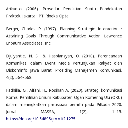
Arikunto. (2006). Prosedur Penelitian Suatu Pendekatan
Praktek. Jakarta : PT. Rineka Cipta.
Berger, Charles R. (1997). Planning Strategic Interaction :
Attaining Goals Through Communicative Action. Lawrence
Erlbaum Associates, Inc
Djulyantie, N. S., & Hasbiansyah, O. (2018). Perencanaan
Komunikasi dalam Event Media Pertunjukan Rakyat oleh
Diskominfo Jawa Barat. Prosiding Manajemen Komunikasi,
4(2), 564–568.
Fadhilla, G., Alfani, H., Rosihan A. (2020). Strategi komunikasi
Komisi Pemilihan Umum Kabupaten Ogan Komering Ulu (OKU)
dalam meningkatkan partisipasi pemilih pada Pilkada 2020.
Jurnal MASSA, 1(2), 1–15.
https://doi.org/10.54895/jm.v1i2.1275