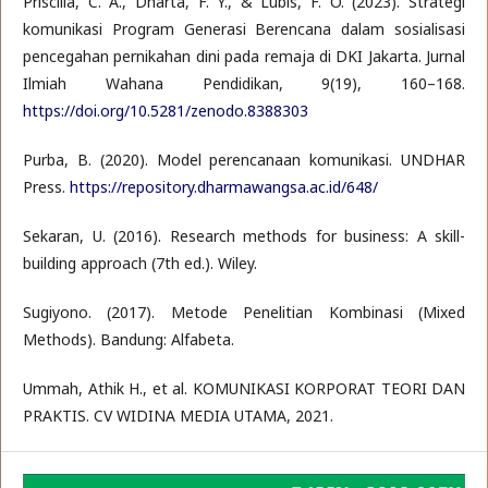
Priscilla, C. A., Dharta, F. Y., & Lubis, F. O. (2023). Strategi
komunikasi Program Generasi Berencana dalam sosialisasi
pencegahan pernikahan dini pada remaja di DKI Jakarta. Jurnal
Ilmiah Wahana Pendidikan, 9(19), 160–168.
https://doi.org/10.5281/zenodo.8388303
Purba, B. (2020). Model perencanaan komunikasi. UNDHAR
Press.
https://repository.dharmawangsa.ac.id/648/
Sekaran, U. (2016). Research methods for business: A skill-
building approach (7th ed.). Wiley.
Sugiyono. (2017). Metode Penelitian Kombinasi (Mixed
Methods). Bandung: Alfabeta.
Ummah, Athik H., et al. KOMUNIKASI KORPORAT TEORI DAN
PRAKTIS. CV WIDINA MEDIA UTAMA, 2021.