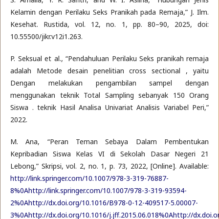
Kelamin dengan Perilaku Seks Pranikah pada Remaja,” J. Ilm.
Kesehat. Rustida, vol. 12, no. 1, pp. 80–90, 2025, doi:
10.55500/jikr.v12i1.263.
P. Seksual et al., “Pendahuluan Perilaku Seks pranikah remaja
adalah Metode desain penelitian cross sectional , yaitu
Dengan melakukan pengambilan sampel dengan
menggunakan teknik Total Sampling sebanyak 150 Orang
Siswa . teknik Hasil Analisa Univariat Analisis Variabel Peri,”
2022.
M. Ana, “Peran Teman Sebaya Dalam Pembentukan
Kepribadian Siswa Kelas VI di Sekolah Dasar Negeri 21
Lebong,” Skripsi, vol. 2, no. 1, p. 73, 2022, [Online]. Available:
http://link.springer.com/10.1007/978-3-319-76887-
8%0Ahttp://link.springer.com/10.1007/978-3-319-93594-
2%0Ahttp://dx.doi.org/10.1016/B978-0-12-409517-5.00007-
3%0Ahttp://dx.doi.org/10.1016/j.jff.2015.06.018%0Ahttp://dx.doi.