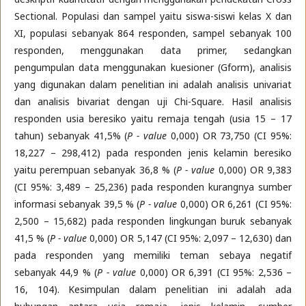
Sectional. Populasi dan sampel yaitu siswa-siswi kelas X dan
XI, populasi sebanyak 864 responden, sampel sebanyak 100
responden, menggunakan data primer, sedangkan
pengumpulan data menggunakan kuesioner (Gform), analisis
yang digunakan dalam penelitian ini adalah analisis univariat
dan analisis bivariat dengan uji Chi-Square. Hasil analisis
responden usia beresiko yaitu remaja tengah (usia 15 – 17
tahun) sebanyak 41,5% (
P - value
0,000) OR 73,750 (CI 95%:
18,227 – 298,412) pada responden jenis kelamin beresiko
yaitu perempuan sebanyak 36,8 % (
P - value
0,000) OR 9,383
(CI 95%: 3,489 – 25,236) pada responden kurangnya sumber
informasi sebanyak 39,5 % (
P - value
0,000) OR 6,261 (CI 95%:
2,500 – 15,682) pada responden lingkungan buruk sebanyak
41,5 % (
P - value
0,000) OR 5,147 (CI 95%: 2,097 – 12,630) dan
pada responden yang memiliki teman sebaya negatif
sebanyak 44,9 % (
P - value
0,000) OR 6,391 (CI 95%: 2,536 –
16, 104). Kesimpulan dalam penelitian ini adalah ada