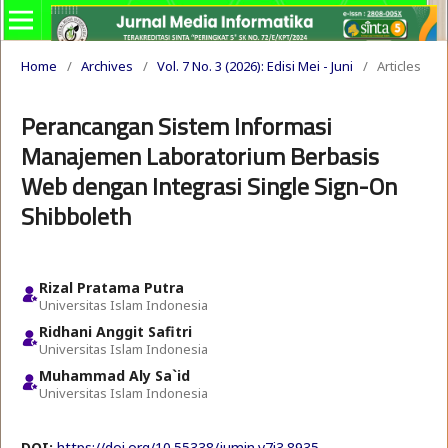
Home
/
Archives
/
Vol. 7 No. 3 (2026): Edisi Mei - Juni
/
Articles
Perancangan Sistem Informasi
Manajemen Laboratorium Berbasis
Web dengan Integrasi Single Sign-On
Shibboleth
Rizal Pratama Putra
Universitas Islam Indonesia
Ridhani Anggit Safitri
Universitas Islam Indonesia
Muhammad Aly Sa`id
Universitas Islam Indonesia
DOI:
https://doi.org/10.55338/jumin.v7i3.8935