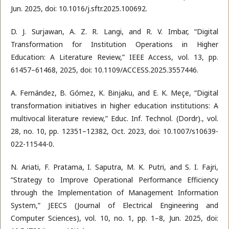
Jun. 2025, doi: 10.1016/j.sftr.2025.100692.
D. J. Surjawan, A. Z. R. Langi, and R. V. Imbar, “Digital
Transformation for Institution Operations in Higher
Education: A Literature Review,” IEEE Access, vol. 13, pp.
61457–61468, 2025, doi: 10.1109/ACCESS.2025.3557446.
A. Fernández, B. Gómez, K. Binjaku, and E. K. Meçe, “Digital
transformation initiatives in higher education institutions: A
multivocal literature review,” Educ. Inf. Technol. (Dordr)., vol.
28, no. 10, pp. 12351–12382, Oct. 2023, doi: 10.1007/s10639-
022-11544-0.
N. Ariati, F. Pratama, I. Saputra, M. K. Putri, and S. I. Fajri,
“Strategy to Improve Operational Performance Efficiency
through the Implementation of Management Information
System,” JEECS (Journal of Electrical Engineering and
Computer Sciences), vol. 10, no. 1, pp. 1–8, Jun. 2025, doi: