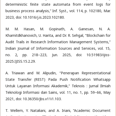
deterministic finite state automata from event logs for
business process analysis,” Inf. Syst., vol. 114, p. 102180, Mar.
2023, doi: 10.1016/j.is.2023.102180.
M. M. Hasan, M. Gopinath, A. Ganesan, N. A.
Khamitdkhanovich, U. Harita, and Dr. R. Sehgal, “Blockchain for
Audit Trails in Research Information Management Systems,”
Indian Journal of Information Sources and Services, vol. 15,
no. 2, pp. 218–223, Jun. 2025, doi: 10.51983/ijiss-
2025.IJISS.15.2.29.
A. Triawan and W. Alipudin, “Penerapan Representational
State Transfer (REST) Pada Push Notification Whatsapp
Untuk Layanan Informasi Akademik,” Teknois : Jurnal Ilmiah
Teknologi Informasi dan Sains, vol. 11, no. 1, pp. 59–66, May
2021, doi: 10.36350/jbs.v11i1.103.
T. Wellem, Y. Nataliani, and A. Iriani, “Academic Document