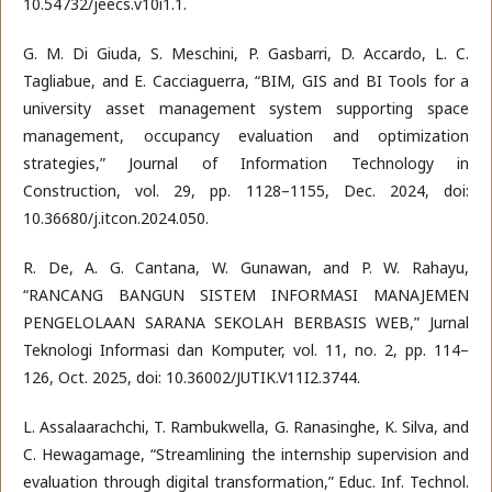
10.54732/jeecs.v10i1.1.
G. M. Di Giuda, S. Meschini, P. Gasbarri, D. Accardo, L. C.
Tagliabue, and E. Cacciaguerra, “BIM, GIS and BI Tools for a
university asset management system supporting space
management, occupancy evaluation and optimization
strategies,” Journal of Information Technology in
Construction, vol. 29, pp. 1128–1155, Dec. 2024, doi:
10.36680/j.itcon.2024.050.
R. De, A. G. Cantana, W. Gunawan, and P. W. Rahayu,
“RANCANG BANGUN SISTEM INFORMASI MANAJEMEN
PENGELOLAAN SARANA SEKOLAH BERBASIS WEB,” Jurnal
Teknologi Informasi dan Komputer, vol. 11, no. 2, pp. 114–
126, Oct. 2025, doi: 10.36002/JUTIK.V11I2.3744.
L. Assalaarachchi, T. Rambukwella, G. Ranasinghe, K. Silva, and
C. Hewagamage, “Streamlining the internship supervision and
evaluation through digital transformation,” Educ. Inf. Technol.