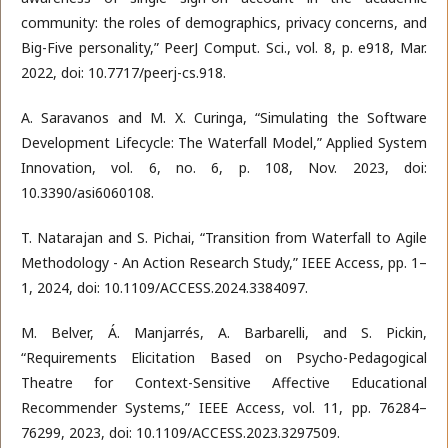
community: the roles of demographics, privacy concerns, and
Big-Five personality,” PeerJ Comput. Sci., vol. 8, p. e918, Mar.
2022, doi: 10.7717/peerj-cs.918.
A. Saravanos and M. X. Curinga, “Simulating the Software
Development Lifecycle: The Waterfall Model,” Applied System
Innovation, vol. 6, no. 6, p. 108, Nov. 2023, doi:
10.3390/asi6060108.
T. Natarajan and S. Pichai, “Transition from Waterfall to Agile
Methodology - An Action Research Study,” IEEE Access, pp. 1–
1, 2024, doi: 10.1109/ACCESS.2024.3384097.
M. Belver, Á. Manjarrés, A. Barbarelli, and S. Pickin,
“Requirements Elicitation Based on Psycho-Pedagogical
Theatre for Context-Sensitive Affective Educational
Recommender Systems,” IEEE Access, vol. 11, pp. 76284–
76299, 2023, doi: 10.1109/ACCESS.2023.3297509.