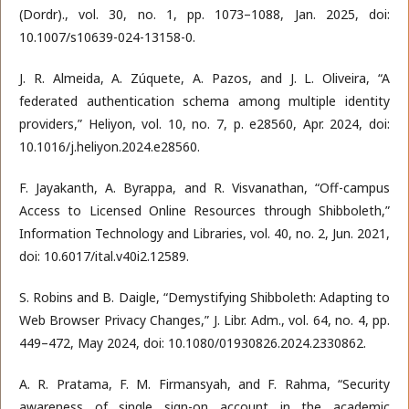
(Dordr)., vol. 30, no. 1, pp. 1073–1088, Jan. 2025, doi:
10.1007/s10639-024-13158-0.
J. R. Almeida, A. Zúquete, A. Pazos, and J. L. Oliveira, “A
federated authentication schema among multiple identity
providers,” Heliyon, vol. 10, no. 7, p. e28560, Apr. 2024, doi:
10.1016/j.heliyon.2024.e28560.
F. Jayakanth, A. Byrappa, and R. Visvanathan, “Off-campus
Access to Licensed Online Resources through Shibboleth,”
Information Technology and Libraries, vol. 40, no. 2, Jun. 2021,
doi: 10.6017/ital.v40i2.12589.
S. Robins and B. Daigle, “Demystifying Shibboleth: Adapting to
Web Browser Privacy Changes,” J. Libr. Adm., vol. 64, no. 4, pp.
449–472, May 2024, doi: 10.1080/01930826.2024.2330862.
A. R. Pratama, F. M. Firmansyah, and F. Rahma, “Security
awareness of single sign-on account in the academic