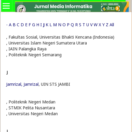
-
A
B
C
D
E
F
G
H
I
J
K
L
M
N
O
P
Q
R
S
T
U
V
W
X
Y
Z
All
, Fakultas Sosial, Universitas Bhakti Kencana (Indonesia)
, Universitas Islam Negeri Sumatera Utara
, IAIN Palangka Raya
, Politeknik Negeri Semarang
J
Jamrizal, Jamrizal
, UIN STS JAMBI
, Politeknik Negeri Medan
, STMIK Pelita Nusantara
, Universitas Negeri Medan
J