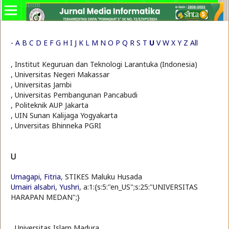
-
A
B
C
D
E
F
G
H
I
J
K
L
M
N
O
P
Q
R
S
T
U
V
W
X
Y
Z
All
, Institut Keguruan dan Teknologi Larantuka (Indonesia)
, Universitas Negeri Makassar
, Universitas Jambi
, Universitas Pembangunan Pancabudi
, Politeknik AUP Jakarta
, UIN Sunan Kalijaga Yogyakarta
, Unversitas Bhinneka PGRI
U
Umagapi, Fitria
, STIKES Maluku Husada
Umairi alsabri, Yushri
, a:1:{s:5:"en_US";s:25:"UNIVERSITAS
HARAPAN MEDAN";}
, Universitas Islam Madura