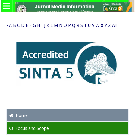
-
A
B
C
D
E
F
G
H
I
J
K
L
M
N
O
P
Q
R
S
T
U
V
W
X
Y
Z
All
Home
Focus
and Scope