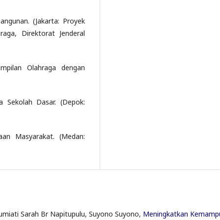
angunan. (Jakarta: Proyek
aga, Direktorat Jenderal
ampilan Olahraga dengan
a Sekolah Dasar. (Depok:
aan Masyarakat. (Medan:
Zumiati Sarah Br Napitupulu, Suyono Suyono,
Meningkatkan Kemamp