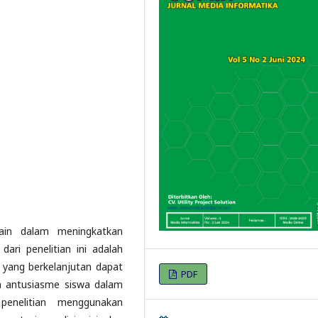
main dalam meningkatkan
ari penelitian ini adalah
 yang berkelanjutan dapat
PDF
n antusiasme siswa dalam
penelitian menggunakan