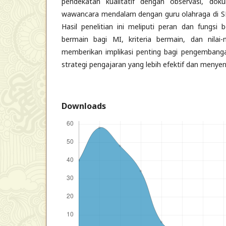
pendekatan kualitatif dengan observasi, dokum
wawancara mendalam dengan guru olahraga di S
Hasil penelitian ini meliputi peran dan fungsi
bermain bagi MI, kriteria bermain, dan nilai-
memberikan implikasi penting bagi pengembanga
strategi pengajaran yang lebih efektif dan menye
Downloads