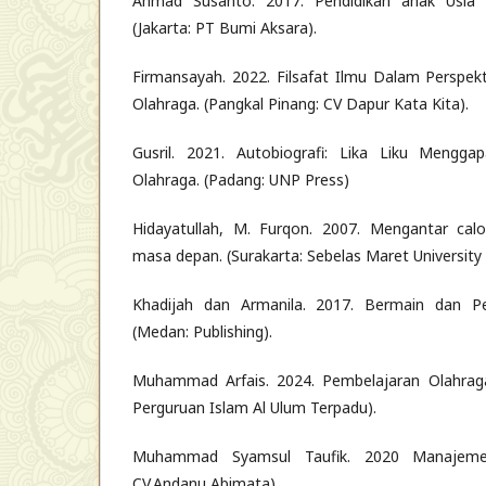
Ahmad Susanto. 2017. Pendidikan anak Usia D
(Jakarta: PT Bumi Aksara).
Firmansayah. 2022. Filsafat Ilmu Dalam Perspekt
Olahraga. (Pangkal Pinang: CV Dapur Kata Kita).
Gusril. 2021. Autobiografi: Lika Liku Mengg
Olahraga. (Padang: UNP Press)
Hidayatullah, M. Furqon. 2007. Mengantar calo
masa depan. (Surakarta: Sebelas Maret University 
Khadijah dan Armanila. 2017. Bermain dan Pe
(Medan: Publishing).
Muhammad Arfais. 2024. Pembelajaran Olahrag
Perguruan Islam Al Ulum Terpadu).
Muhammad Syamsul Taufik. 2020 Manajemen
CV.Andanu Abimata)