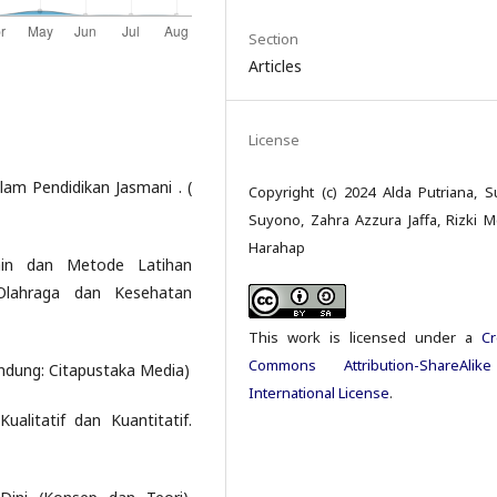
Section
Articles
License
lam Pendidikan Jasmani . (
Copyright (c) 2024 Alda Putriana, 
Suyono, Zahra Azzura Jaffa, Rizki M
Harahap
ain dan Metode Latihan
 Olahraga dan Kesehatan
This work is licensed under a
Cr
Commons Attribution-ShareAlik
Bandung: Citapustaka Media)
International License
.
alitatif dan Kuantitatif.