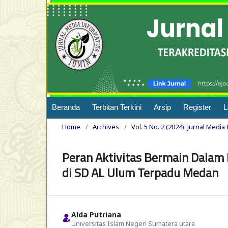
Beranda
Terbitan Terkini
Arsip
Register
L
Home
/
Archives
/
Vol. 5 No. 2 (2024): Jurnal Media
Peran Aktivitas Bermain Dalam 
di SD AL Ulum Terpadu Medan
Alda Putriana
Universitas Islam Negeri Sumatera utara