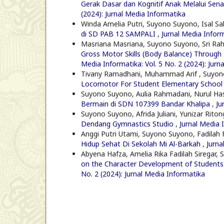
Gerak Dasar dan Kognitif Anak Melalui Se
(2024): Jurnal Media Informatika
Winda Amelia Putri, Suyono Suyono, Isal Salb
di SD PAB 12 SAMPALI
,
Jurnal Media Inform
Masriana Masriana, Suyono Suyono, Sri Rah
Gross Motor Skills (Body Balance) Through 
Media Informatika: Vol. 5 No. 2 (2024): Jurn
Tivany Ramadhani, Muhammad Arif , Suyo
Locomotor For Student Elementary Schoo
Suyono Suyono, Aulia Rahmadani, Nurul Ha
Bermain di SDN 107399 Bandar Khalipa
,
Ju
Suyono Suyono, Afrida Juliani, Yunizar Rito
Dendang Gymnastics Studio
,
Jurnal Media 
Anggi Putri Utami, Suyono Suyono, Fadilah Fa
Hidup Sehat Di Sekolah Mi Al-Barkah
,
Jurna
Abyena Hafza, Amelia Rika Fadilah Siregar, 
on the Character Development of Students 
No. 2 (2024): Jurnal Media Informatika