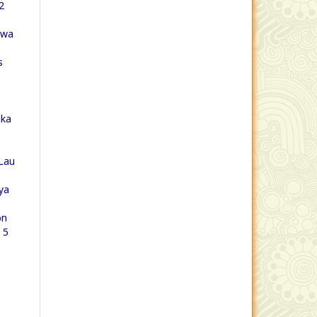
2
swa
s
ika
Lau
ya
on
 5